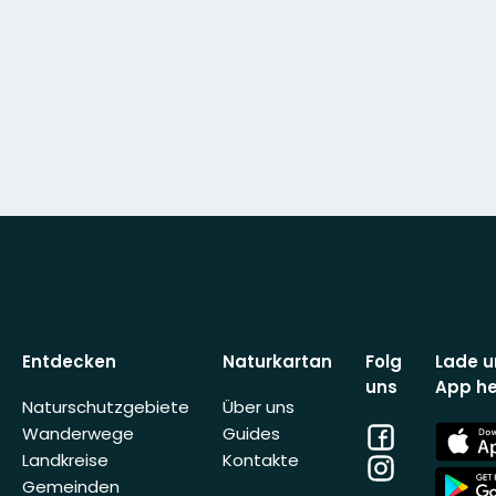
Entdecken
Naturkartan
Folg
Lade u
uns
App he
Naturschutzgebiete
Über uns
Facebook
App
Wanderwege
Guides
Store
Landkreise
Kontakte
Instagram
App
Gemeinden