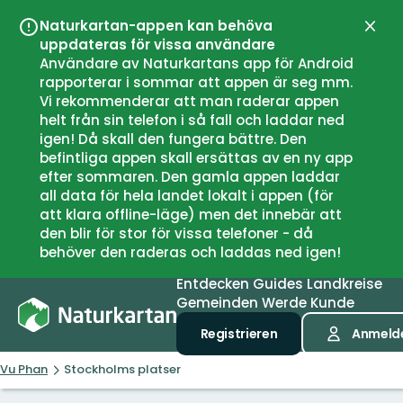
Naturkartan-appen kan behöva
Schli
uppdateras för vissa användare
Användare av Naturkartans app för Android
rapporterar i sommar att appen är seg mm.
Vi rekommenderar att man raderar appen
helt från sin telefon i så fall och laddar ned
igen! Då skall den fungera bättre. Den
befintliga appen skall ersättas av en ny app
efter sommaren. Den gamla appen laddar
all data för hela landet lokalt i appen (för
att klara offline-läge) men det innebär att
den blir för stor för vissa telefoner - då
behöver den raderas och laddas ned igen!
Entdecken
Guides
Landkreise
Gemeinden
Werde Kunde
Registrieren
Anmeld
Vu Phan
Stockholms platser