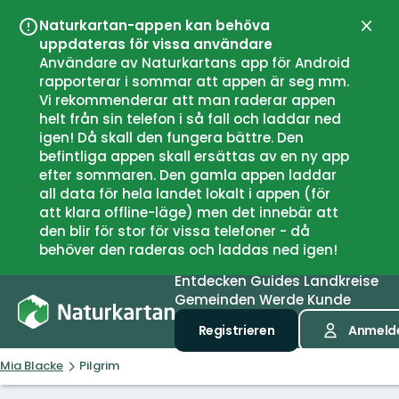
Naturkartan-appen kan behöva
Schli
uppdateras för vissa användare
Användare av Naturkartans app för Android
rapporterar i sommar att appen är seg mm.
Vi rekommenderar att man raderar appen
helt från sin telefon i så fall och laddar ned
igen! Då skall den fungera bättre. Den
befintliga appen skall ersättas av en ny app
efter sommaren. Den gamla appen laddar
all data för hela landet lokalt i appen (för
att klara offline-läge) men det innebär att
den blir för stor för vissa telefoner - då
behöver den raderas och laddas ned igen!
Entdecken
Guides
Landkreise
Gemeinden
Werde Kunde
Registrieren
Anmeld
Mia Blacke
Pilgrim