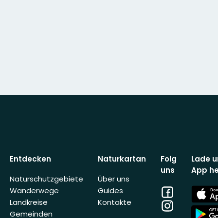
Entdecken
Naturkartan
Folg
Lade u
uns
App he
Naturschutzgebiete
Über uns
Facebook
App
Wanderwege
Guides
Store
Landkreise
Kontakte
Instagram
App
Gemeinden