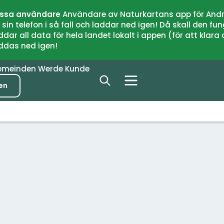
issa användare
Användare av Naturkartans app för Andr
n telefon i så fall och laddar ned igen! Då skall den fun
 all data för hela landet lokalt i appen (för att klara of
addas ned igen!
emeinden
Werde Kunde
en