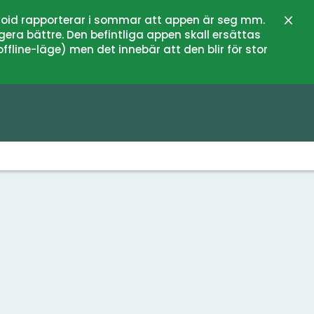
oid rapporterar i sommar att appen är seg mm.
Schli
gera bättre. Den befintliga appen skall ersättas
fline-läge) men det innebär att den blir för stor