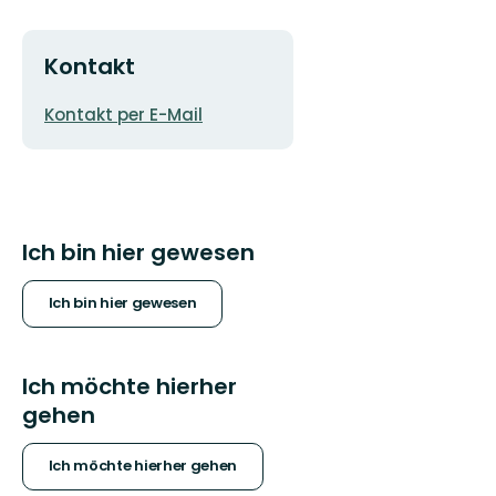
Kontakt
E-
Kontakt per E-Mail
Mail-
Adresse
Ich bin hier gewesen
Ich bin hier gewesen
Ich möchte hierher
gehen
Ich möchte hierher gehen