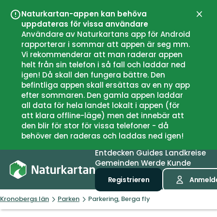
Naturkartan-appen kan behöva
Schli
uppdateras för vissa användare
Användare av Naturkartans app för Android
rapporterar i sommar att appen är seg mm.
Vi rekommenderar att man raderar appen
helt från sin telefon i så fall och laddar ned
igen! Då skall den fungera bättre. Den
befintliga appen skall ersättas av en ny app
efter sommaren. Den gamla appen laddar
all data för hela landet lokalt i appen (för
att klara offline-läge) men det innebär att
den blir för stor för vissa telefoner - då
behöver den raderas och laddas ned igen!
Entdecken
Guides
Landkreise
Gemeinden
Werde Kunde
Registrieren
Anmeld
Kronobergs län
Parken
Parkering, Berga fly