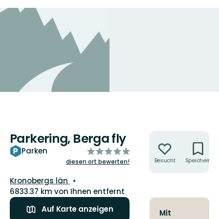
Parkering, Berga fly
Aktionen
von
Parken
5
Besucht
Speichern
diesen ort bewerten!
Sternen
Landkreis:
Kronobergs län
6833.37 km von Ihnen entfernt
Auf Karte anzeigen
Mit