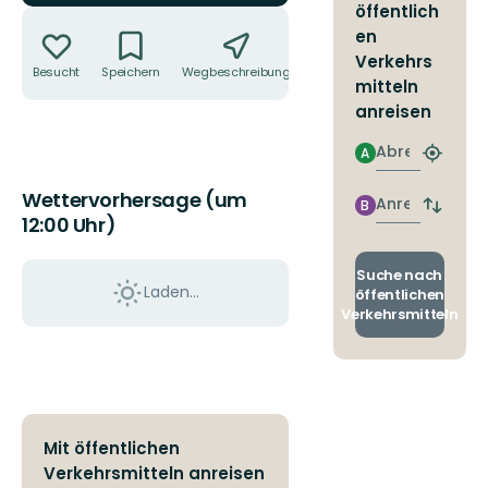
öffentlich
Aktionen
en
Verkehrs
Besucht
Speichern
Wegbeschreibung
Teilen
mitteln
anreisen
Abreise
A
Nächst
Halteste
Wettervorhersage (um
finden
Anreise
B
Abfahrt
12:00 Uhr)
und
Ankunft
wechse
Suche nach
Laden...
öffentlichen
Verkehrsmitteln
Mit öffentlichen
Verkehrsmitteln anreisen