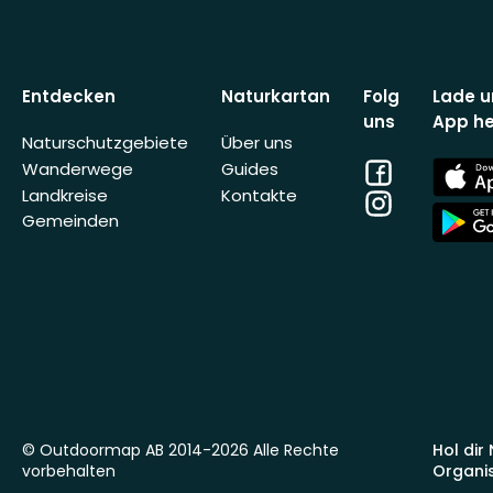
Entdecken
Naturkartan
Folg
Lade u
uns
App he
Naturschutzgebiete
Über uns
Facebook
App
Wanderwege
Guides
Store
Landkreise
Kontakte
Instagram
App
Gemeinden
Store
© Outdoormap AB 2014-2026 Alle Rechte
Hol dir
vorbehalten
Organi