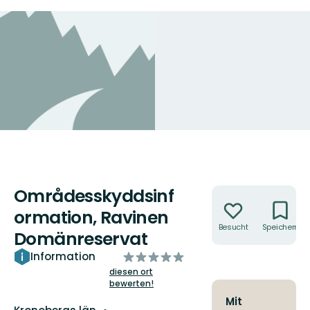
Områdesskyddsinf
Aktionen
ormation, Ravinen
Besucht
Speichern
Domänreservat
von
Information
5
diesen ort
bewerten!
Sternen
Mit
Landkreis: