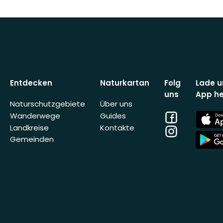
Entdecken
Naturkartan
Folg
Lade u
uns
App he
Naturschutzgebiete
Über uns
Facebook
App
Wanderwege
Guides
Store
Landkreise
Kontakte
Instagram
App
Gemeinden
Store