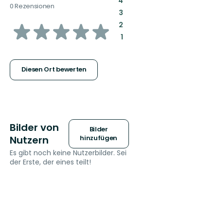
4
0 Rezensionen
:
3
von
:
2
:
1
5
Sternen
Diesen Ort bewerten
Bilder von
Bilder
Nutzern
hinzufügen
Es gibt noch keine Nutzerbilder. Sei
der Erste, der eines teilt!