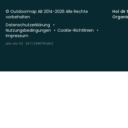
© Outdoormap AB 2014-2026 Alle Rechte
Hol dir
vorbehalten
Organi
Datenschutzerklärung
Nutzungsbedingungen
Cookie-Richtlinien
Impressum
phx-sto-02 · 26.7.1 (449747a8c)