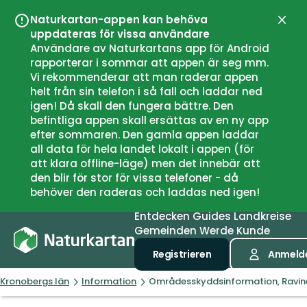
Naturkartan-appen kan behöva
Schli
uppdateras för vissa användare
Användare av Naturkartans app för Android
rapporterar i sommar att appen är seg mm.
Vi rekommenderar att man raderar appen
helt från sin telefon i så fall och laddar ned
igen! Då skall den fungera bättre. Den
befintliga appen skall ersättas av en ny app
efter sommaren. Den gamla appen laddar
all data för hela landet lokalt i appen (för
att klara offline-läge) men det innebär att
den blir för stor för vissa telefoner - då
behöver den raderas och laddas ned igen!
Entdecken
Guides
Landkreise
Gemeinden
Werde Kunde
Registrieren
Anmeld
Kronobergs län
Information
Områdesskyddsinformation, Ravi