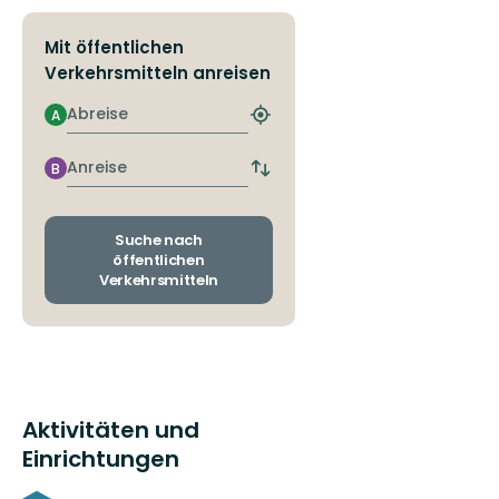
Mit öffentlichen
Verkehrsmitteln anreisen
Abreise
A
Nächstgelegene
Haltestelle
finden
Anreise
B
Abfahrts-
und
Ankunftshaltestellen
wechseln
Suche nach
öffentlichen
Verkehrsmitteln
Aktivitäten und
Einrichtungen