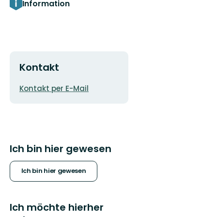
Information
Kontakt
E-
Kontakt per E-Mail
Mail-
Adresse
Ich bin hier gewesen
Ich bin hier gewesen
Ich möchte hierher