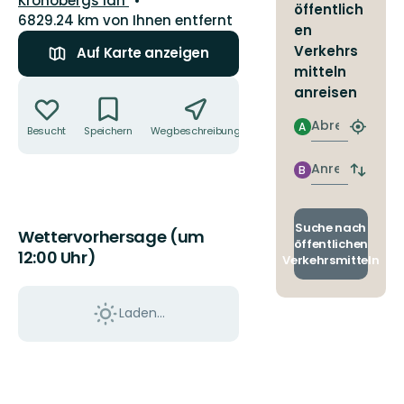
Kronobergs län
öffentlich
6829.24 km von Ihnen entfernt
en
Verkehrs
Auf Karte anzeigen
mitteln
Aktionen
anreisen
Abreise
A
Besucht
Speichern
Wegbeschreibung
Teilen
Nächst
Halteste
finden
Anreise
B
Abfahrt
und
Ankunft
wechse
Suche nach
Wettervorhersage (um
öffentlichen
12:00 Uhr)
Verkehrsmitteln
Laden...