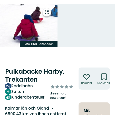
Vollbild
öffnen
Foto: Lina Jakobsson
Pulkabacke Harby,
Aktionen
Trekanten
Besucht
Speichern
Rodelbahn
von
Zu tun
5
diesen ort
Sternen
Kinderabenteuer
bewerten!
Landkreis:
Kalmar län och Öland
Mit
6890.43 km von Ihnen entfernt