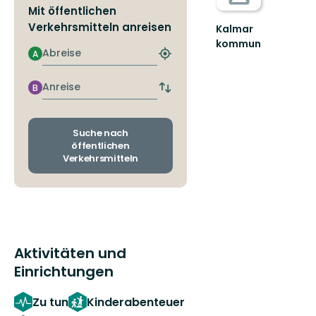
Mit öffentlichen
Verkehrsmitteln anreisen
Kalmar
kommun
Abreise
A
Välkommen
Nächstgelegene
till
Haltestelle
natursköna
finden
Anreise
B
Abfahrts-
Kalmar!
und
Ankunftshaltestellen
wechseln
Suche nach
öffentlichen
Verkehrsmitteln
Aktivitäten und
Einrichtungen
Zu tun
Kinderabenteuer