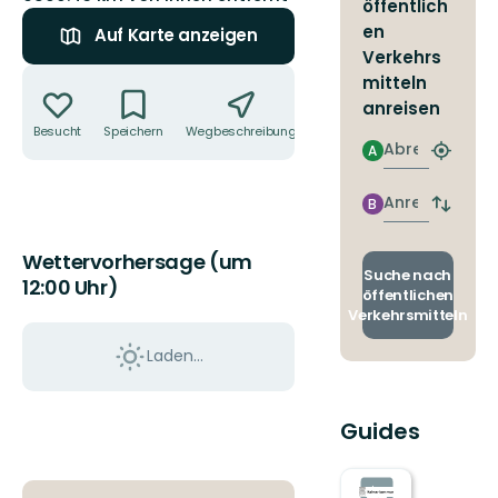
öffentlich
en
Auf Karte anzeigen
Verkehrs
Aktionen
mitteln
anreisen
Besucht
Speichern
Wegbeschreibung
Teilen
Abreise
A
Nächst
Halteste
finden
Anreise
B
Abfahrt
und
Ankunft
Wettervorhersage (um
wechse
Suche nach
12:00 Uhr)
öffentlichen
Verkehrsmitteln
Laden...
Guides