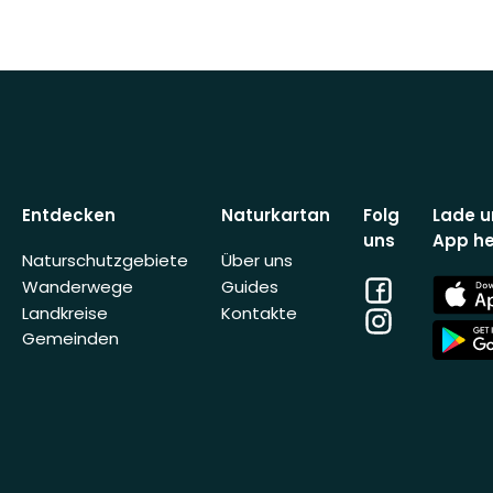
Entdecken
Naturkartan
Folg
Lade u
uns
App he
Naturschutzgebiete
Über uns
Facebook
App
Wanderwege
Guides
Store
Landkreise
Kontakte
Instagram
App
Gemeinden
Store