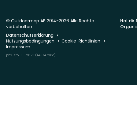
© Outdoormap AB 2014-2026 Alle Rechte
Hol dir
vorbehalten
Organi
Datenschutzerklärung
Nutzungsbedingungen
Cookie-Richtlinien
Impressum
phx-sto-01 · 26.7.1 (449747a8c)