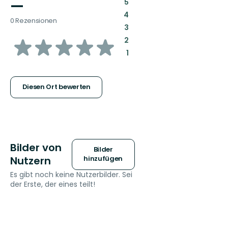
—
:
5
:
4
0 Rezensionen
:
3
von
:
2
:
1
5
Sternen
Diesen Ort bewerten
Bilder von
Bilder
Nutzern
hinzufügen
Es gibt noch keine Nutzerbilder. Sei
der Erste, der eines teilt!