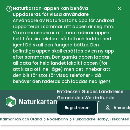
Naturkartan-appen kan behöva
Schli
uppdateras för vissa användare
Användare av Naturkartans app för Android
rapporterar i sommar att appen är seg mm.
Vi rekommenderar att man raderar appen
helt från sin telefon i så fall och laddar ned
igen! Då skall den fungera bättre. Den
befintliga appen skall ersättas av en ny app
efter sommaren. Den gamla appen laddar
all data för hela landet lokalt i appen (för
att klara offline-läge) men det innebär att
den blir för stor för vissa telefoner - då
behöver den raderas och laddas ned igen!
Entdecken
Guides
Landkreise
Gemeinden
Werde Kunde
Registrieren
Anmeld
Kalmar län och Öland
Rodelbahn
Pulkabacke Harby, Trekanten