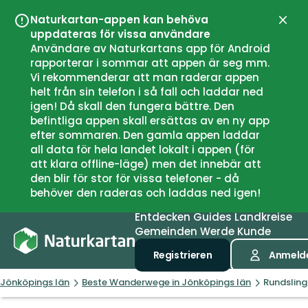
Naturkartan-appen kan behöva
Schli
uppdateras för vissa användare
Användare av Naturkartans app för Android
rapporterar i sommar att appen är seg mm.
Vi rekommenderar att man raderar appen
helt från sin telefon i så fall och laddar ned
igen! Då skall den fungera bättre. Den
befintliga appen skall ersättas av en ny app
efter sommaren. Den gamla appen laddar
all data för hela landet lokalt i appen (för
att klara offline-läge) men det innebär att
den blir för stor för vissa telefoner - då
behöver den raderas och laddas ned igen!
Entdecken
Guides
Landkreise
Gemeinden
Werde Kunde
Registrieren
Anmeld
Jönköpings län
Beste Wanderwege in Jönköpings län
Rundslinga