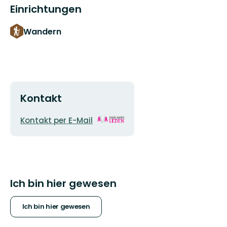
Einrichtungen
Wandern
Kontakt
E-
Logotyp
Kontakt per E-Mail
Mail-
der
Adresse
Organisation
Ich bin hier gewesen
Ich bin hier gewesen