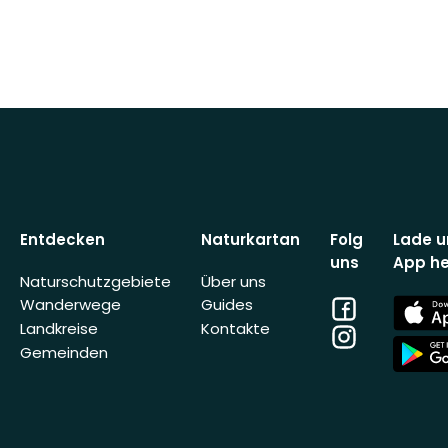
Entdecken
Naturkartan
Folg
Lade u
uns
App he
Naturschutzgebiete
Über uns
Facebook
App
Wanderwege
Guides
Store
Landkreise
Kontakte
Instagram
App
Gemeinden
Store