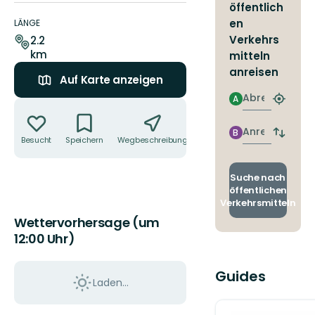
öffentlich
Details
zum
en
LÄNGE
Weg
Verkehrs
2.2
km
mitteln
anreisen
Auf Karte anzeigen
Abreise
A
Aktionen
Nächst
Halteste
finden
Anreise
B
Abfahrt
Besucht
Speichern
Wegbeschreibung
Teilen
und
Ankunft
wechse
Suche nach
öffentlichen
Verkehrsmitteln
Wettervorhersage (um
12:00 Uhr)
Guides
Laden...