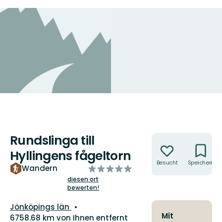
Rundslinga till
Aktionen
Hyllingens fågeltorn
Besucht
Speichern
von
Wandern
5
diesen ort
bewerten!
Sternen
Landkreis:
Jönköpings län
Mit
6758.68 km von Ihnen entfernt