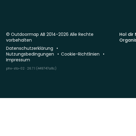
© Outdoormap AB 2014-2026 Alle Rechte
Hol dir
vorbehalten
Organi
Datenschutzerklärung
Nutzungsbedingungen
Cookie-Richtlinien
Impressum
phx-sto-02 · 26.7.1 (449747a8c)