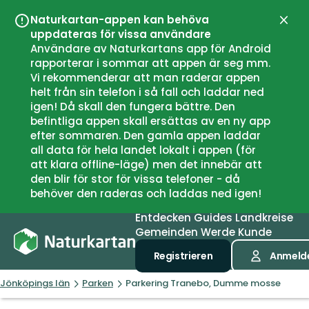
Naturkartan-appen kan behöva
Schli
uppdateras för vissa användare
Användare av Naturkartans app för Android
rapporterar i sommar att appen är seg mm.
Vi rekommenderar att man raderar appen
helt från sin telefon i så fall och laddar ned
igen! Då skall den fungera bättre. Den
befintliga appen skall ersättas av en ny app
efter sommaren. Den gamla appen laddar
all data för hela landet lokalt i appen (för
att klara offline-läge) men det innebär att
den blir för stor för vissa telefoner - då
behöver den raderas och laddas ned igen!
Entdecken
Guides
Landkreise
Gemeinden
Werde Kunde
Registrieren
Anmeld
Jönköpings län
Parken
Parkering Tranebo, Dumme mosse