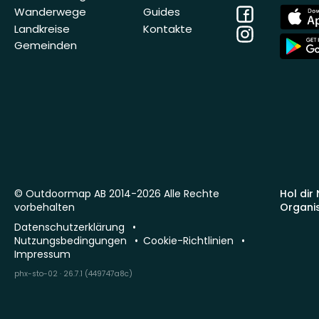
Facebook
App
Wanderwege
Guides
Store
Landkreise
Kontakte
Instagram
App
Gemeinden
Store
© Outdoormap AB 2014-2026 Alle Rechte
Hol dir
vorbehalten
Organi
Datenschutzerklärung
Nutzungsbedingungen
Cookie-Richtlinien
Impressum
phx-sto-02 · 26.7.1 (449747a8c)