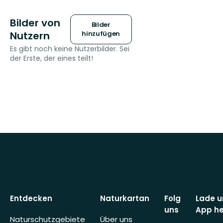
Bilder von
Bilder
Nutzern
hinzufügen
Es gibt noch keine Nutzerbilder. Sei
der Erste, der eines teilt!
Entdecken
Naturkartan
Folg
Lade u
uns
App he
Naturschutzgebiete
Über uns