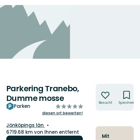
Parkering Tranebo,
Aktionen
Dumme mosse
Besucht
Speichern
von
Parken
5
diesen ort bewerten!
Sternen
Landkreis:
Jönköpings län
6719.68 km von Ihnen entfernt
Mit