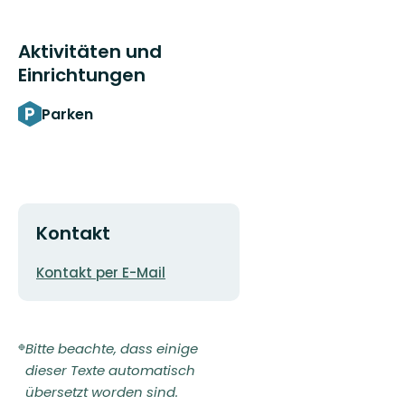
Aktivitäten und
Einrichtungen
Parken
Kontakt
E-
Kontakt per E-Mail
Mail-
Adresse
Bitte beachte, dass einige
dieser Texte automatisch
übersetzt worden sind.