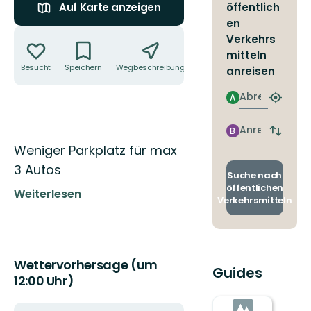
öffentlich
Auf Karte anzeigen
en
Aktionen
Verkehrs
mitteln
Besucht
Speichern
Wegbeschreibung
Teilen
anreisen
Abreise
A
Nächst
Halteste
finden
Anreise
B
Abfahrt
Beschreibung
Weniger Parkplatz für max
und
Ankunft
3 Autos
wechse
Suche nach
öffentlichen
Weiterlesen
Verkehrsmitteln
Wettervorhersage (um
Guides
12:00 Uhr)