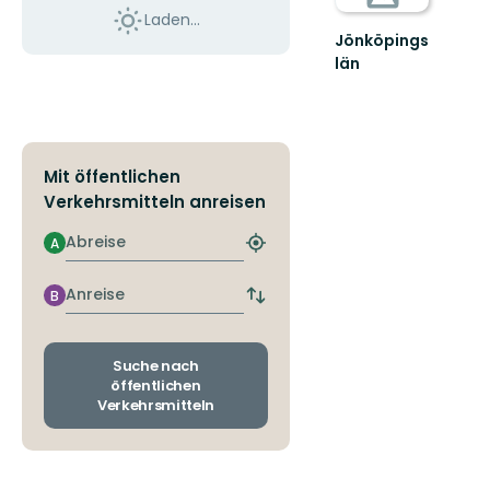
Laden...
Jönköpings
län
Mit öffentlichen
Verkehrsmitteln anreisen
Abreise
A
Nächstgelegene
Haltestelle
finden
Anreise
B
Abfahrts-
und
Ankunftshaltestellen
wechseln
Suche nach
öffentlichen
Verkehrsmitteln