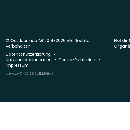
© Outdoormap AB 2014-2026 Alle Rechte
Hol dir
vorbehalten
Organi
Datenschutzerklärung
Nutzungsbedingungen
Cookie-Richtlinien
Impressum
phx-sto-01 · 26.8.6 (b4bb18ffa)