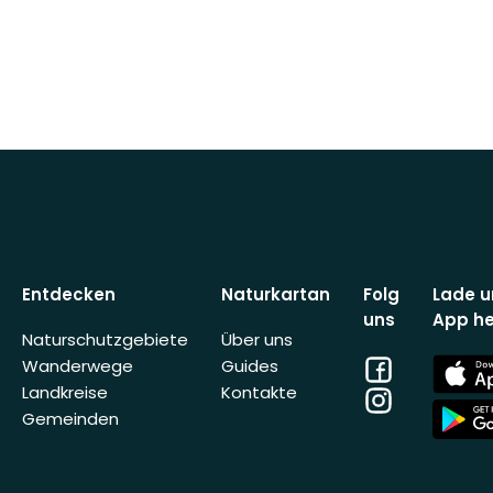
Entdecken
Naturkartan
Folg
Lade u
uns
App he
Naturschutzgebiete
Über uns
Facebook
App
Wanderwege
Guides
Store
Landkreise
Kontakte
Instagram
App
Gemeinden
Store