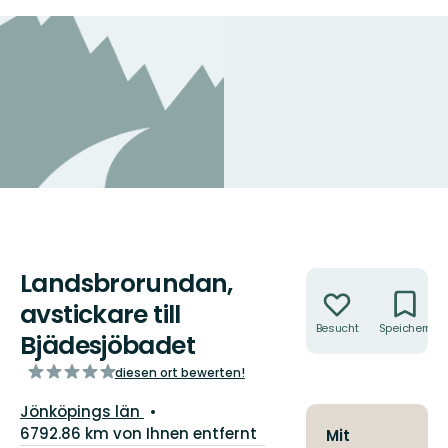
Landsbrorundan,
Aktionen
avstickare till
Besucht
Speichern
Bjädesjöbadet
von
diesen ort bewerten!
5
Landkreis:
Jönköpings län
Sternen
6792.86 km von Ihnen entfernt
Mit