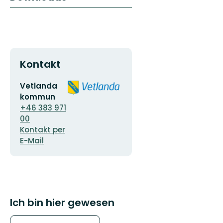
Kontakt
E-
Logotyp
Vetlanda
Mail-
der
kommun
Adresse
Organisation
+46 383 971
00
Kontakt per
E-Mail
Ich bin hier gewesen