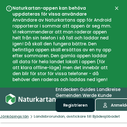
Naturkartan-appen kan behöva
Schli
uppdateras för vissa användare
Användare av Naturkartans app för Android
rapporterar i sommar att appen är seg mm.
Vi rekommenderar att man raderar appen
helt från sin telefon i så fall och laddar ned
igen! Då skall den fungera bättre. Den
befintliga appen skall ersättas av en ny app
efter sommaren. Den gamla appen laddar
all data för hela landet lokalt i appen (för
att klara offline-läge) men det innebär att
den blir för stor för vissa telefoner - då
behöver den raderas och laddas ned igen!
Entdecken
Guides
Landkreise
Gemeinden
Werde Kunde
Registrieren
Anmeld
Jönköpings län
Landsbrorundan, avstickare till Bjädesjöbadet