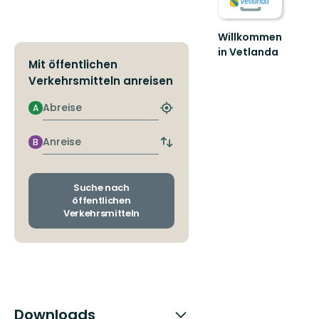
Willkommen
in Vetlanda
Mit öffentlichen
Wandern,
Radeln,
Verkehrsmitteln anreisen
Angeln
und
Abreise
A
Nächstgelegene
sogar
Haltestelle
Bergbau.
finden
Anreise
B
Es
Abfahrts-
g...
und
Ankunftshaltestellen
wechseln
Suche nach
öffentlichen
Verkehrsmitteln
Downloads