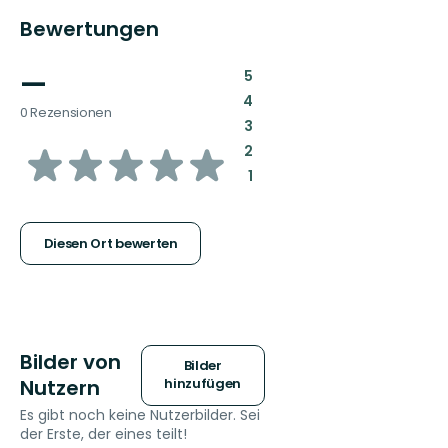
Bewertungen
—
:
5
:
4
0 Rezensionen
:
3
von
:
2
:
1
5
Sternen
Diesen Ort bewerten
Bilder von
Bilder
Nutzern
hinzufügen
Es gibt noch keine Nutzerbilder. Sei
der Erste, der eines teilt!