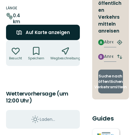
Details
öffentlich
zum
LÄNGE
en
Weg
0.4
Verkehrs
km
mitteln
anreisen
Auf Karte anzeigen
Abreise
Aktionen
A
Nächst
Halteste
finden
Anreise
B
Besucht
Speichern
Wegbeschreibung
Teilen
Abfahrt
und
Ankunft
wechse
Suche nach
öffentlichen
Verkehrsmitteln
Wettervorhersage (um
12:00 Uhr)
Guides
Laden...