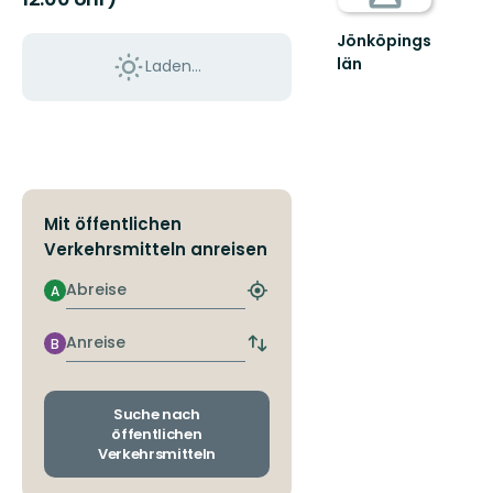
Jönköpings
län
Laden...
Mit öffentlichen
Verkehrsmitteln anreisen
Abreise
A
Nächstgelegene
Haltestelle
finden
Anreise
B
Abfahrts-
und
Ankunftshaltestellen
wechseln
Suche nach
öffentlichen
Verkehrsmitteln