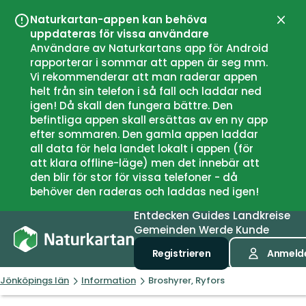
Naturkartan-appen kan behöva
Schli
uppdateras för vissa användare
Användare av Naturkartans app för Android
rapporterar i sommar att appen är seg mm.
Vi rekommenderar att man raderar appen
helt från sin telefon i så fall och laddar ned
igen! Då skall den fungera bättre. Den
befintliga appen skall ersättas av en ny app
efter sommaren. Den gamla appen laddar
all data för hela landet lokalt i appen (för
att klara offline-läge) men det innebär att
den blir för stor för vissa telefoner - då
behöver den raderas och laddas ned igen!
Entdecken
Guides
Landkreise
Gemeinden
Werde Kunde
Registrieren
Anmeld
Jönköpings län
Information
Broshyrer, Ryfors