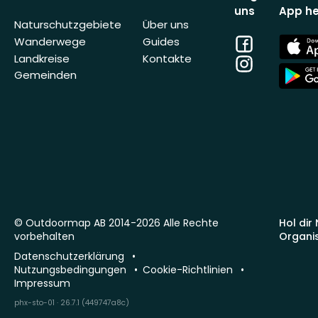
uns
App he
Naturschutzgebiete
Über uns
Facebook
App
Wanderwege
Guides
Store
Landkreise
Kontakte
Instagram
App
Gemeinden
Store
© Outdoormap AB 2014-2026 Alle Rechte
Hol dir
vorbehalten
Organi
Datenschutzerklärung
Nutzungsbedingungen
Cookie-Richtlinien
Impressum
phx-sto-01 · 26.7.1 (449747a8c)