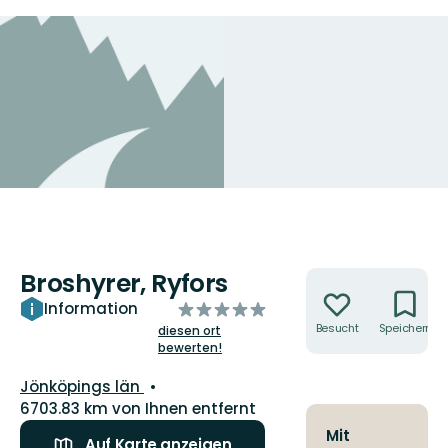
Broshyrer, Ryfors
Aktionen
von
Information
5
Besucht
Speichern
diesen ort
bewerten!
Sternen
Landkreis:
Jönköpings län
6703.83 km von Ihnen entfernt
Mit
Auf Karte anzeigen