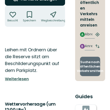
öffentlich
Aktionen
en
Verkehrs
mitteln
Besucht
Speichern
Wegbeschreibung
Teilen
anreisen
Abreise
A
Nächst
Halteste
finden
Anreise
B
Abfahrt
Beschreibung
Leihen mit Ordnern über
und
die Reserve sitzt am
Ankunft
wechse
Suche nach
Beschilderungspunkt auf
öffentlichen
dem Parkplatz.
Verkehrsmitteln
Weiterlesen
Guides
Wettervorhersage (um
12:00 Uhr)