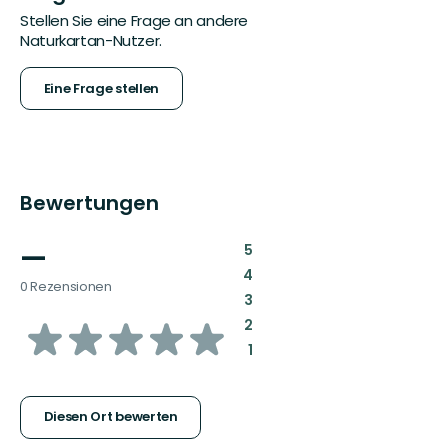
Stellen Sie eine Frage an andere
Naturkartan-Nutzer.
Eine Frage stellen
Bewertungen
—
:
5
:
4
0 Rezensionen
:
3
von
:
2
:
1
5
Sternen
Diesen Ort bewerten