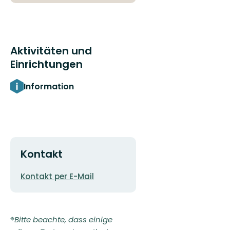
Aktivitäten und
Einrichtungen
Information
Kontakt
E-
Kontakt per E-Mail
Mail-
Adresse
Bitte beachte, dass einige