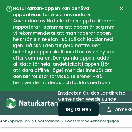
Naturkartan-appen kan behöva
Schli
uppdateras för vissa användare
Användare av Naturkartans app för Android
rapporterar i sommar att appen är seg mm.
Vi rekommenderar att man raderar appen
helt från sin telefon i så fall och laddar ned
igen! Då skall den fungera bättre. Den
befintliga appen skall ersättas av en ny app
efter sommaren. Den gamla appen laddar
all data för hela landet lokalt i appen (för
att klara offline-läge) men det innebär att
den blir för stor för vissa telefoner - då
behöver den raderas och laddas ned igen!
Entdecken
Guides
Landkreise
Gemeinden
Werde Kunde
Registrieren
Anmeld
Jönköpings län
Bootsrampe
Bootsrampe Annebergssjön