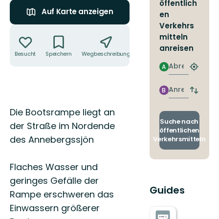
öffentlich
Auf Karte anzeigen
en
Verkehrs
Aktionen
mitteln
anreisen
Besucht
Speichern
Wegbeschreibung
Teilen
Abreise
A
Nächst
Halteste
finden
Anreise
B
Abfahrt
und
Beschreibung
Die Bootsrampe liegt an
Ankunft
wechse
Suche nach
der Straße im Nordende
öffentlichen
des Annebergssjön
Verkehrsmitteln
Flaches Wasser und
geringes Gefälle der
Guides
Rampe erschweren das
Einwassern größerer