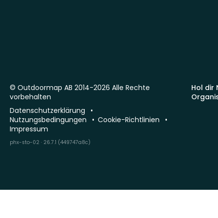
© Outdoormap AB 2014-2026 Alle Rechte
Hol dir
vorbehalten
Organi
Datenschutzerklärung
Nutzungsbedingungen
Cookie-Richtlinien
Impressum
phx-sto-02 · 26.7.1 (449747a8c)