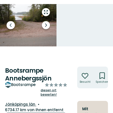
Vollbild
öffnen
Vorheriger
Nächster
Slide
Slide
Bootsrampe
Aktionen
Annebergssjön
Besucht
Speichern
von
Bootsrampe
5
diesen ort
bewerten!
Sternen
Landkreis:
Jönköpings län
Mit
6734.17 km von Ihnen entfernt