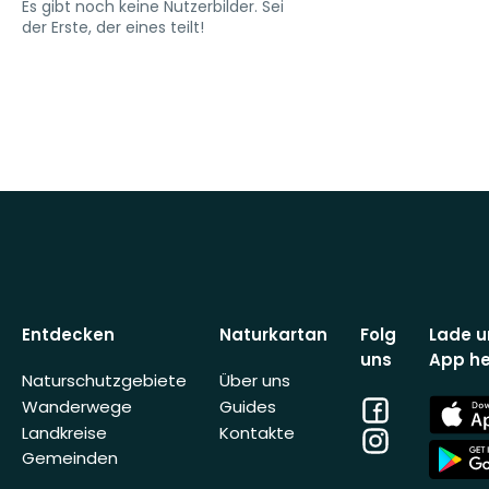
Es gibt noch keine Nutzerbilder. Sei
der Erste, der eines teilt!
Entdecken
Naturkartan
Folg
Lade u
uns
App he
Naturschutzgebiete
Über uns
Facebook
App
Wanderwege
Guides
Store
Landkreise
Kontakte
Instagram
App
Gemeinden
Store