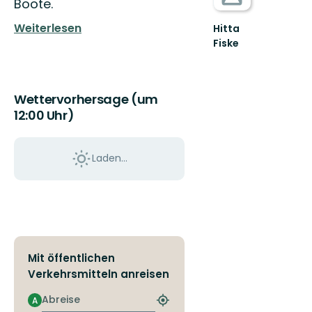
Boote.
Weiterlesen
Hitta
Fiske
Wettervorhersage (um
12:00 Uhr)
Laden...
Mit öffentlichen
Verkehrsmitteln anreisen
Abreise
A
Nächstgelegene