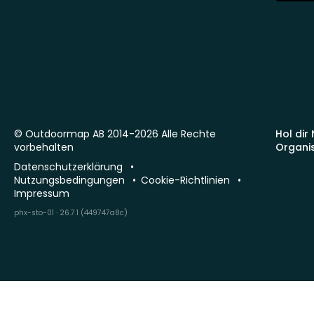
© Outdoormap AB 2014-2026 Alle Rechte
Hol dir
vorbehalten
Organi
Datenschutzerklärung
Nutzungsbedingungen
Cookie-Richtlinien
Impressum
phx-sto-01 · 26.7.1 (449747a8c)