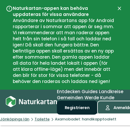
Naturkartan-appen kan behöva
Schli
uppdateras för vissa användare
Användare av Naturkartans app för Android
rapporterar i sommar att appen är seg mm.
Vi rekommenderar att man raderar appen
helt från sin telefon i så fall och laddar ned
igen! Då skall den fungera bättre. Den
befintliga appen skall ersättas av en ny app
efter sommaren. Den gamla appen laddar
all data för hela landet lokalt i appen (för
att klara offline-läge) men det innebär att
den blir för stor för vissa telefoner - då
behöver den raderas och laddas ned igen!
Entdecken
Guides
Landkreise
Gemeinden
Werde Kunde
Registrieren
Anmeld
Jönköpings län
Toilette
Axamobadet: handikapptoalett