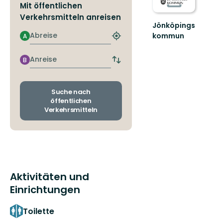
Mit öffentlichen
Verkehrsmitteln anreisen
Jönköpings
Abreise
kommun
A
Nächstgelegene
Din
Haltestelle
guide
finden
Anreise
B
Abfahrts-
till
und
naturen
Ankunftshaltestellen
i
wechseln
Suche nach
Jönköpings
öffentlichen
kommun!
Verkehrsmitteln
Aktivitäten und
Einrichtungen
Toilette