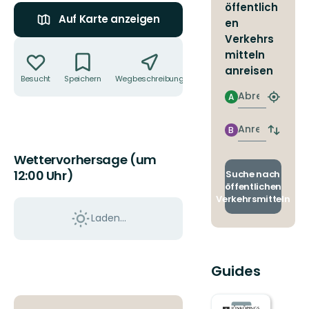
öffentlich
Auf Karte anzeigen
en
Verkehrs
Aktionen
mitteln
anreisen
Besucht
Speichern
Wegbeschreibung
Teilen
Abreise
A
Nächst
Halteste
finden
Anreise
B
Abfahrt
und
Wettervorhersage (um
Ankunft
wechse
12:00 Uhr)
Suche nach
öffentlichen
Verkehrsmitteln
Laden...
Guides