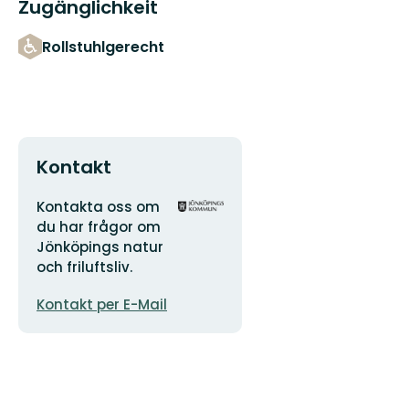
Zugänglichkeit
Rollstuhlgerecht
Kontakt
Adresse
Logotyp
Kontakta oss om
der
du har frågor om
Organisation
Jönköpings natur
och friluftsliv.
E-
Kontakt per E-Mail
Mail-
Adresse