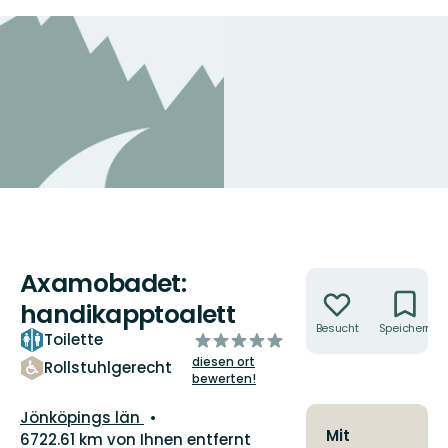
Axamobadet:
Aktionen
handikapptoalett
Besucht
Speichern
von
Toilette
5
diesen ort
Rollstuhlgerecht
Sternen
bewerten!
Landkreis:
Jönköpings län
Mit
6722.61 km von Ihnen entfernt