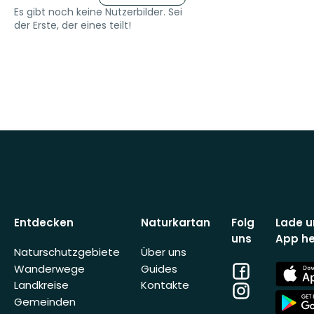
Es gibt noch keine Nutzerbilder. Sei
der Erste, der eines teilt!
Entdecken
Naturkartan
Folg
Lade u
uns
App he
Naturschutzgebiete
Über uns
Facebook
App
Wanderwege
Guides
Store
Landkreise
Kontakte
Instagram
App
Gemeinden
Store