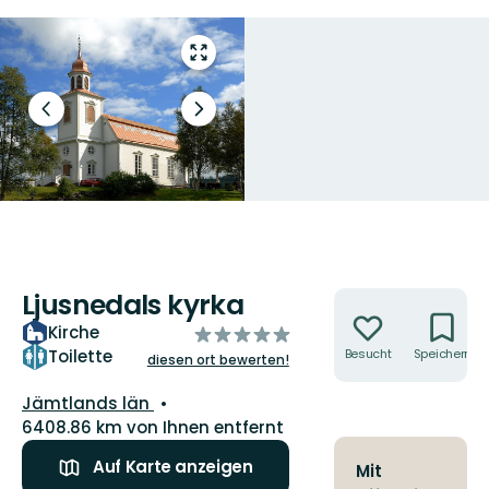
Vollbild
öffnen
Vorheriger
Nächster
Slide
Slide
Foto: Helena Åkerlind
Ljusnedals kyrka
Aktionen
Kirche
von
5
Toilette
Besucht
Speichern
diesen ort bewerten!
Sternen
Landkreis:
Jämtlands län
6408.86 km von Ihnen entfernt
Auf Karte anzeigen
Mit