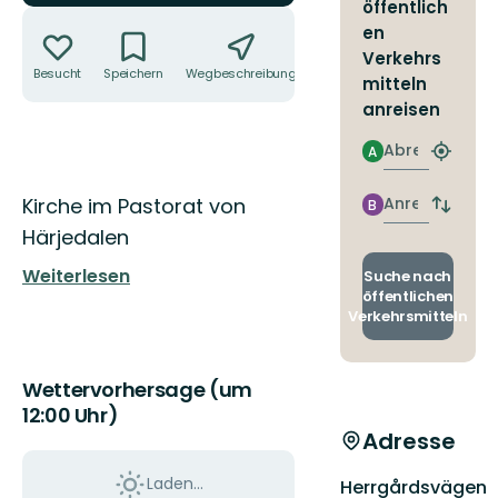
öffentlich
Aktionen
en
Verkehrs
Besucht
Speichern
Wegbeschreibung
Teilen
mitteln
anreisen
Abreise
A
Nächst
Halteste
Beschreibung
finden
Anreise
Kirche im Pastorat von
B
Abfahrt
und
Härjedalen
Ankunft
wechse
Weiterlesen
Suche nach
öffentlichen
Verkehrsmitteln
Wettervorhersage (um
12:00 Uhr)
Adresse
Laden...
Herrgårdsvägen