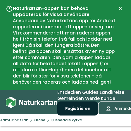
Naturkartan-appen kan behöva
Schli
uppdateras för vissa användare
Användare av Naturkartans app för Android
rapporterar i sommar att appen är seg mm.
Vi rekommenderar att man raderar appen
helt från sin telefon i så fall och laddar ned
igen! Då skall den fungera bättre. Den
befintliga appen skall ersättas av en ny app
efter sommaren. Den gamla appen laddar
all data för hela landet lokalt i appen (för
att klara offline-läge) men det innebär att
den blir för stor för vissa telefoner - då
behöver den raderas och laddas ned igen!
Entdecken
Guides
Landkreise
Gemeinden
Werde Kunde
Registrieren
Anmeld
Jämtlands län
Kirche
Ljusnedals kyrka