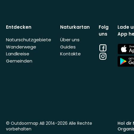
Entdecken
Naturkartan
Folg
Lade u
uns
App he
Naturschutzgebiete
Über uns
Facebook
App
Wanderwege
Guides
Store
Landkreise
Kontakte
Instagram
App
Gemeinden
Store
© Outdoormap AB 2014-2026 Alle Rechte
Hol dir
vorbehalten
Organi