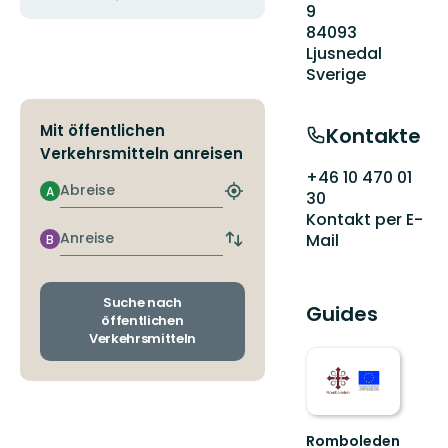
9
84093
Ljusnedal
Sverige
Mit öffentlichen
Kontakte
Verkehrsmitteln anreisen
+46 10 470 01
Abreise
A
30
Nächstgelegene
Haltestelle
Kontakt per E-
finden
Anreise
Mail
B
Abfahrts-
und
Ankunftshaltestellen
wechseln
Suche nach
Guides
öffentlichen
Verkehrsmitteln
Romboleden