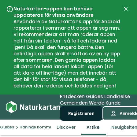
Naturkartan-appen kan behöva
Schli
uppdateras för vissa användare
Användare av Naturkartans app för Android
rapporterar i sommar att appen är seg mm.
Vi rekommenderar att man raderar appen
helt från sin telefon i så fall och laddar ned
igen! Då skall den fungera bättre. Den
befintliga appen skall ersättas av en ny app
efter sommaren. Den gamla appen laddar
all data för hela landet lokalt i appen (för
att klara offline-läge) men det innebär att
den blir för stor för vissa telefoner - då
behöver den raderas och laddas ned igen!
Entdecken
Guides
Landkreise
Gemeinden
Werde Kunde
Registrieren
Anmeld
Discover
Artikel
Neuigkeite
Guides
Haninge kommun