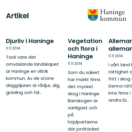
Artikel
Djurliv i Haninge
Vegetation
Allema
och flora i
allema
11.11.2014
Haninge
11.11.2014
Tack vare det
11.11.2014
omväxlande landskapet
I vårt land 
är Haninge en viltrik
rättighet 
Som du säkert
kommun. Av de större
fritt i sko
har märkt finns
däggdjuren är rådjur, älg,
Denna rätt
det mycket
grävling och fäl...
inte finns
skog i Haninge.
andra lä...
Barrskogen är
vanligast och
på
höjdpartierna
där jordtäcket