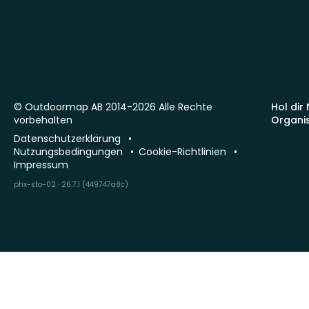
© Outdoormap AB 2014-2026 Alle Rechte
Hol dir
vorbehalten
Organi
Datenschutzerklärung
Nutzungsbedingungen
Cookie-Richtlinien
Impressum
phx-sto-02 · 26.7.1 (449747a8c)