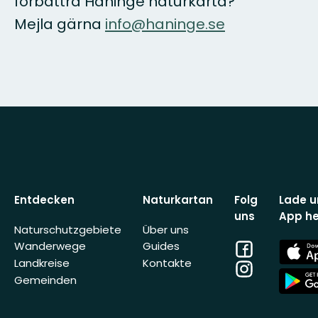
förbättra Haninge naturkarta?
Mejla gärna
info@haninge.se
Entdecken
Naturkartan
Folg
Lade u
uns
App he
Naturschutzgebiete
Über uns
Facebook
App
Wanderwege
Guides
Store
Landkreise
Kontakte
Instagram
App
Gemeinden
Store