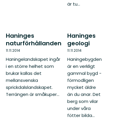
är tu...
Haninges
Haninges
naturförhållanden
geologi
11.11.2014
11.11.2014
Haningelandskapet ingår
Haningebygden
i en större helhet som
är en verkligt
brukar kallas det
gammal bygd -
mellansvenska
förmodligen
sprickdalslandskapet.
mycket äldre
Terrängen är småkuper...
än du anar. Det
berg som vilar
under våra
fötter bilda...