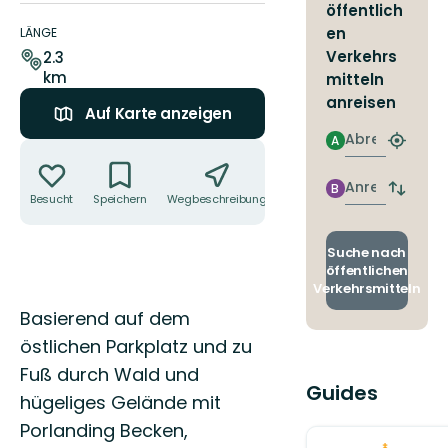
öffentlich
Details
zum
en
LÄNGE
Weg
Verkehrs
2.3
km
mitteln
anreisen
Auf Karte anzeigen
Abreise
A
Aktionen
Nächst
Halteste
finden
Anreise
B
Abfahrt
Besucht
Speichern
Wegbeschreibung
Teilen
und
Ankunft
wechse
Suche nach
öffentlichen
Verkehrsmitteln
Beschreibung
Basierend auf dem
östlichen Parkplatz und zu
Fuß durch Wald und
Guides
hügeliges Gelände mit
Porlanding Becken,