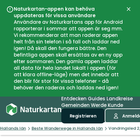
Naturkartan-appen kan behöva
Schli
uppdateras för vissa användare
Användare av Naturkartans app för Android
rapporterar i sommar att appen är seg mm.
Vi rekommenderar att man raderar appen
helt från sin telefon i så fall och laddar ned
igen! Då skall den fungera bättre. Den
befintliga appen skall ersättas av en ny app
efter sommaren. Den gamla appen laddar
all data för hela landet lokalt i appen (för
att klara offline-läge) men det innebär att
den blir för stor för vissa telefoner - då
behöver den raderas och laddas ned igen!
Entdecken
Guides
Landkreise
Gemeinden
Werde Kunde
Registrieren
Anmeld
Hallands län
Beste Wanderwege in Hallands län
Vandringsled 2