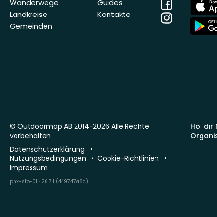
Facebook
App
Wanderwege
Guides
Store
Landkreise
Kontakte
Instagram
App
Gemeinden
Store
© Outdoormap AB 2014-2026 Alle Rechte
Hol dir
vorbehalten
Organi
Datenschutzerklärung
Nutzungsbedingungen
Cookie-Richtlinien
Impressum
phx-sto-01 · 26.7.1 (449747a8c)