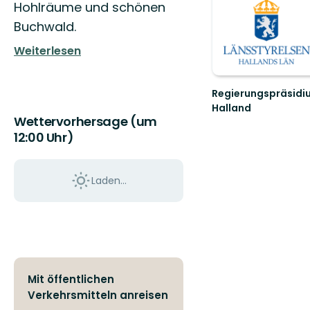
Hohlräume und schönen
Buchwald.
Weiterlesen
Regierungspräsidi
Halland
Wettervorhersage (um
Guide
über
12:00 Uhr)
die
Naturschutzgebiete
im
Laden...
Bezirk
Hal...
Mit öffentlichen
Verkehrsmitteln anreisen