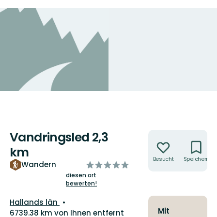
Vandringsled 2,3
Aktionen
km
Besucht
Speichern
von
Wandern
5
diesen ort
bewerten!
Sternen
Landkreis:
Hallands län
Mit
6739.38 km von Ihnen entfernt