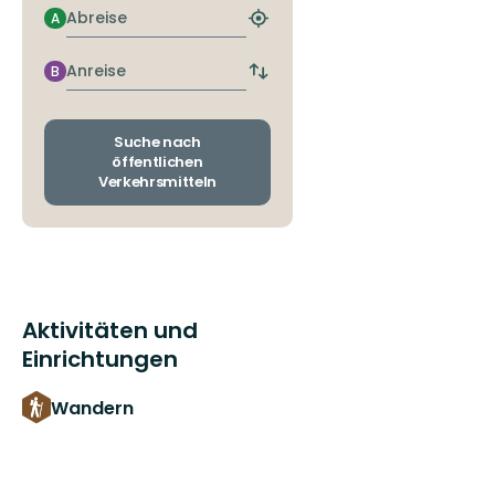
Abreise
A
Nächstgelegene
Haltestelle
finden
Anreise
B
Abfahrts-
und
Ankunftshaltestellen
wechseln
Suche nach
öffentlichen
Verkehrsmitteln
Aktivitäten und
Einrichtungen
Wandern