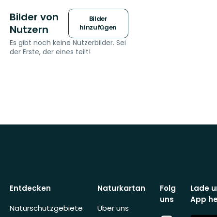
Bilder von
Bilder
Nutzern
hinzufügen
Es gibt noch keine Nutzerbilder. Sei
der Erste, der eines teilt!
Entdecken
Naturkartan
Folg
Lade u
uns
App he
Naturschutzgebiete
Über uns