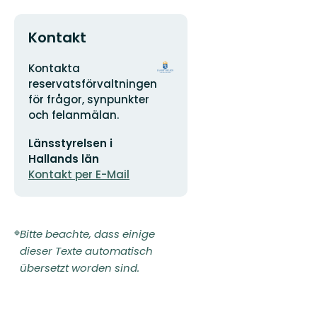
Kontakt
Adresse
Logotyp
Kontakta
der
reservatsförvaltningen
Organisation
för frågor, synpunkter
och felanmälan.
E-
Länsstyrelsen i
Mail-
Adresse
Hallands län
Kontakt per E-Mail
Bitte beachte, dass einige
dieser Texte automatisch
übersetzt worden sind.