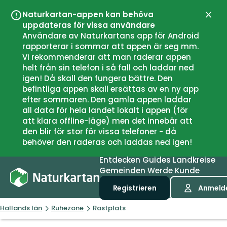
Naturkartan-appen kan behöva
Schli
uppdateras för vissa användare
Användare av Naturkartans app för Android
rapporterar i sommar att appen är seg mm.
Vi rekommenderar att man raderar appen
helt från sin telefon i så fall och laddar ned
igen! Då skall den fungera bättre. Den
befintliga appen skall ersättas av en ny app
efter sommaren. Den gamla appen laddar
all data för hela landet lokalt i appen (för
att klara offline-läge) men det innebär att
den blir för stor för vissa telefoner - då
behöver den raderas och laddas ned igen!
Entdecken
Guides
Landkreise
Gemeinden
Werde Kunde
Registrieren
Anmeld
Hallands län
Ruhezone
Rastplats