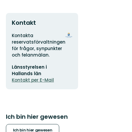
Kontakt
Adresse
Logotyp
Kontakta
der
reservatsförvaltningen
Organisation
för frågor, synpunkter
och felanmälan.
E-
Länsstyrelsen i
Mail-
Adresse
Hallands län
Kontakt per E-Mail
Ich bin hier gewesen
Ich bin hier gewesen