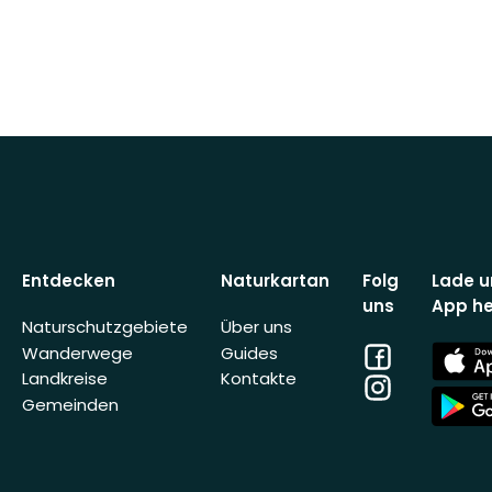
Entdecken
Naturkartan
Folg
Lade u
uns
App he
Naturschutzgebiete
Über uns
Facebook
App
Wanderwege
Guides
Store
Landkreise
Kontakte
Instagram
App
Gemeinden
Store