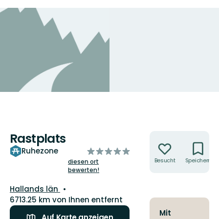
Rastplats
Aktionen
von
Ruhezone
5
Besucht
Speichern
diesen ort
bewerten!
Sternen
Landkreis:
Hallands län
6713.25 km von Ihnen entfernt
Mit
Auf Karte anzeigen