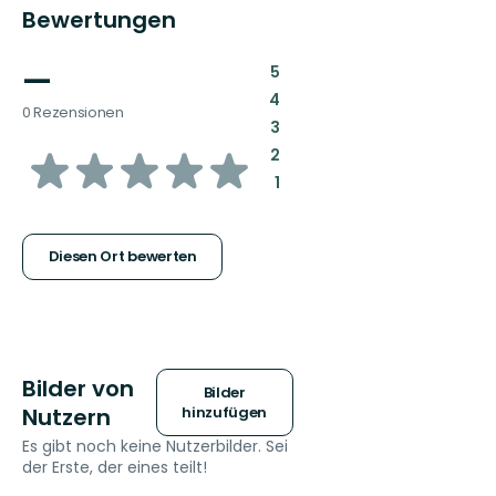
Bewertungen
—
:
5
:
4
0 Rezensionen
:
3
von
:
2
:
1
5
Sternen
Diesen Ort bewerten
Bilder von
Bilder
Nutzern
hinzufügen
Es gibt noch keine Nutzerbilder. Sei
der Erste, der eines teilt!