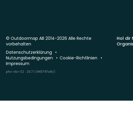
© Outdoormap AB 2014-2026 Alle Rechte
Hol dir
vorbehalten
Organi
Datenschutzerklärung
Nutzungsbedingungen
Cookie-Richtlinien
Impressum
phx-sto-02 · 26.7.1 (449747a8c)