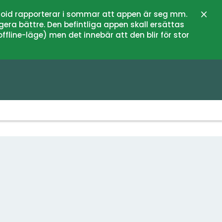
oid rapporterar i sommar att appen är seg mm.
Schli
gera bättre. Den befintliga appen skall ersättas
fline-läge) men det innebär att den blir för stor