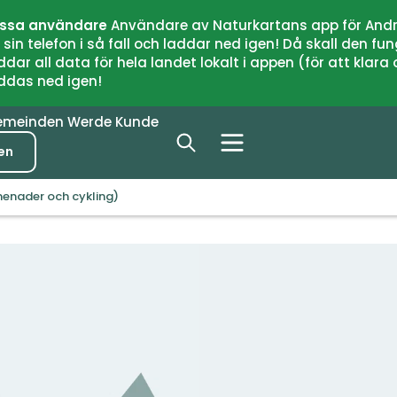
issa användare
Användare av Naturkartans app för Andr
n telefon i så fall och laddar ned igen! Då skall den fun
 all data för hela landet lokalt i appen (för att klara of
addas ned igen!
emeinden
Werde Kunde
en
menader och cykling)