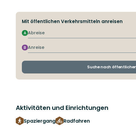
Mit öffentlichen Verkehrsmitteln anreisen
Abreise
A
Anreise
B
Suche nach öffentliche
Aktivitäten und Einrichtungen
Spaziergang
Radfahren