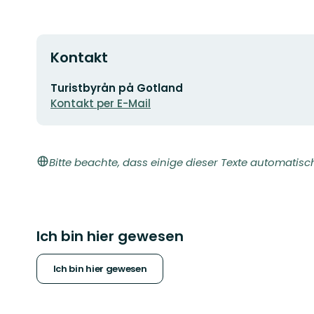
Kontakt
E-
Turistbyrån på Gotland
Mail-
Kontakt per E-Mail
Adresse
Bitte beachte, dass einige dieser Texte automatisc
Ich bin hier gewesen
Ich bin hier gewesen