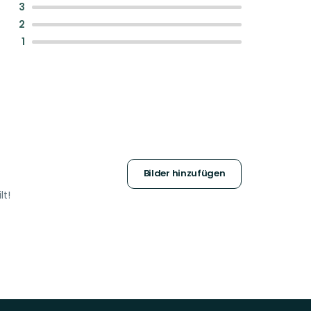
:
3
:
2
:
1
Bilder hinzufügen
lt!