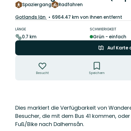
Spaziergang
Radfahren
Landkreis:
Gotlands län
6964.47 km von Ihnen entfernt
Details
zum
LÄNGE
SCHWIERIGKEIT
Weg
0.7 km
Grün - einfach
Auf Karte
Aktionen
Besucht
Speichern
Beschreibung
Dies markiert die Verfügbarkeit von Wander
Besucher, die mit dem Bus 41 kommen, oder
Fuß/Bike nach Dalhemsån.