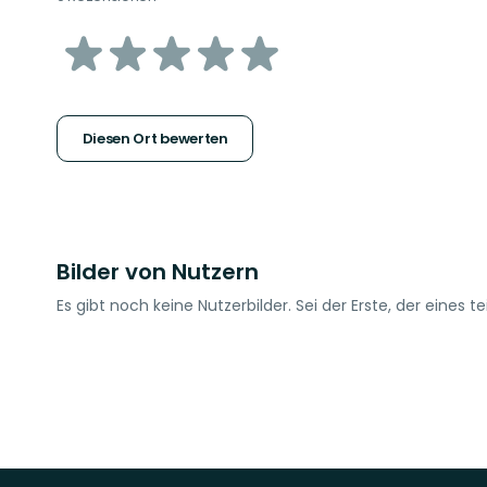
von
5
Sternen
Diesen Ort bewerten
Bilder von Nutzern
Es gibt noch keine Nutzerbilder. Sei der Erste, der eines tei