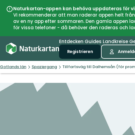
Naturkartan-appen kan behöva uppdateras för v
Vi rekommenderar att man raderar appen helt från si
av en ny app efter sommaren. Den gamla appen laddar
för vissa telefoner - då behöver den raderas och l
Entdecken
Guides
Landkreise
G
Registrieren
Anmeld
Gotlands län
Spaziergang
Tillfartsväg till Dalhemsån (för pro