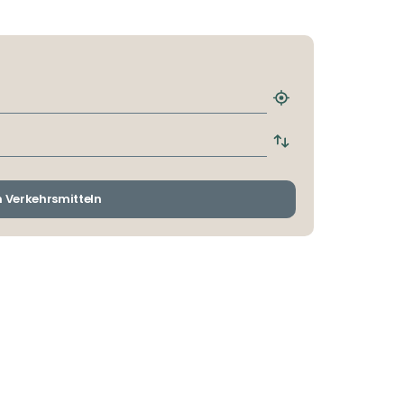
Nächstgelegene
Haltestelle
finden
Abfahrts-
und
Ankunftshaltestelle
wechseln
n Verkehrsmitteln