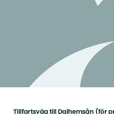
Tillfartsväg till Dalhemsån (för