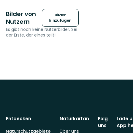
Bilder von
Bilder
Nutzern
hinzufügen
Es gibt noch keine Nutzerbilder. Sei
der Erste, der eines teilt!
Entdecken
Naturkartan
Folg
Lade u
uns
App he
Naturschutzgebiete
Über uns