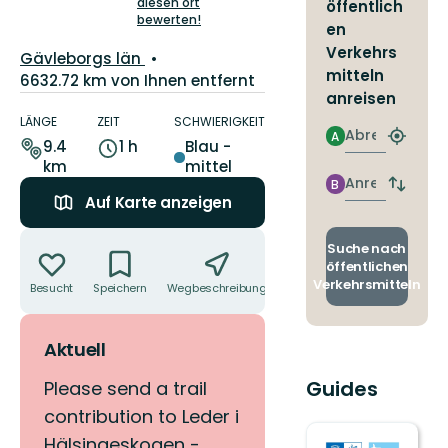
5
diesen ort
öffentlich
bewerten!
Sternen
en
Verkehrs
Landkreis:
Gävleborgs län
mitteln
6632.72 km von Ihnen entfernt
anreisen
Details
zum
LÄNGE
ZEIT
SCHWIERIGKEIT
Abreise
A
Weg
Nächst
9.4
1 h
Blau -
Halteste
km
mittel
finden
Anreise
B
Abfahrt
Auf Karte anzeigen
und
Ankunft
Aktionen
wechse
Suche nach
öffentlichen
Verkehrsmitteln
Besucht
Speichern
Wegbeschreibung
Teilen
Aktuell
Guides
Please send a trail
contribution to Leder i
Hälsingeskogen -