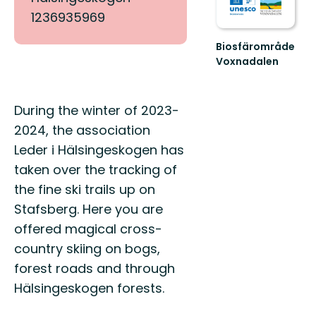
1236935969
Biosfärområde
Voxnadalen
Välkommen
att
upptäcka
Beschreibung
During the winter of 2023-
Biosfärområde
Voxnadalen...
2024, the association
Leder i Hälsingeskogen has
taken over the tracking of
the fine ski trails up on
Stafsberg. Here you are
offered magical cross-
country skiing on bogs,
forest roads and through
Hälsingeskogen forests.