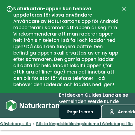
Naturkartan-appen kan behöva
Schli
uppdateras för vissa användare
Användare av Naturkartans app för Android
rapporterar i sommar att appen är seg mm.
Vi rekommenderar att man raderar appen
helt från sin telefon i så fall och laddar ned
igen! Då skall den fungera bättre. Den
befintliga appen skall ersättas av en ny app
efter sommaren. Den gamla appen laddar
all data för hela landet lokalt i appen (för
att klara offline-läge) men det innebär att
den blir för stor för vissa telefoner - då
behöver den raderas och laddas ned igen!
Entdecken
Guides
Landkreise
Gemeinden
Werde Kunde
Registrieren
Anmeld
Gävleborgs län
Bästa längdskidåkningslederna i Gävleborgs län