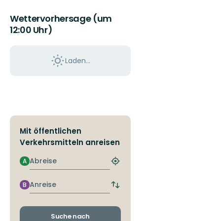
Wettervorhersage (um
12:00 Uhr)
Laden...
Mit öffentlichen
Verkehrsmitteln anreisen
Abreise
A
Nächstgelegene
Haltestelle
finden
Anreise
B
Abfahrts-
und
Ankunftshaltestellen
wechseln
Suche nach