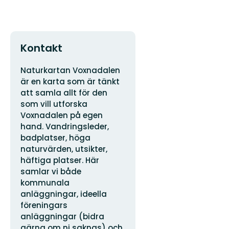
Kontakt
Adresse
Naturkartan Voxnadalen
är en karta som är tänkt
att samla allt för den
som vill utforska
Voxnadalen på egen
hand. Vandringsleder,
badplatser, höga
naturvärden, utsikter,
häftiga platser. Här
samlar vi både
kommunala
anläggningar, ideella
föreningars
anläggningar (bidra
gärna om ni saknas) och