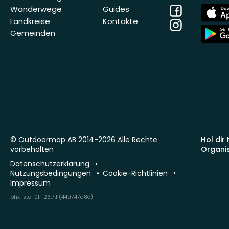
Facebook
App
Wanderwege
Guides
Store
Landkreise
Kontakte
Instagram
App
Gemeinden
Store
© Outdoormap AB 2014-2026 Alle Rechte
Hol dir
vorbehalten
Organi
Datenschutzerklärung
Nutzungsbedingungen
Cookie-Richtlinien
Impressum
phx-sto-01 · 26.7.1 (449747a8c)