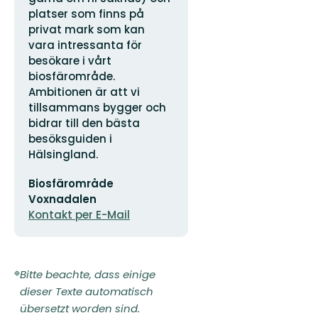
platser som finns på
privat mark som kan
vara intressanta för
besökare i vårt
biosfärområde.
Ambitionen är att vi
tillsammans bygger och
bidrar till den bästa
besöksguiden i
Hälsingland.
E-
Biosfärområde
Mail-
Adresse
Voxnadalen
Kontakt per E-Mail
Bitte beachte, dass einige
dieser Texte automatisch
übersetzt worden sind.