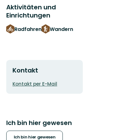
Aktivitäten und
Einrichtungen
Radfahren
Wandern
Kontakt
E-
Kontakt per E-Mail
Mail-
Adresse
Ich bin hier gewesen
Ich bin hier gewesen