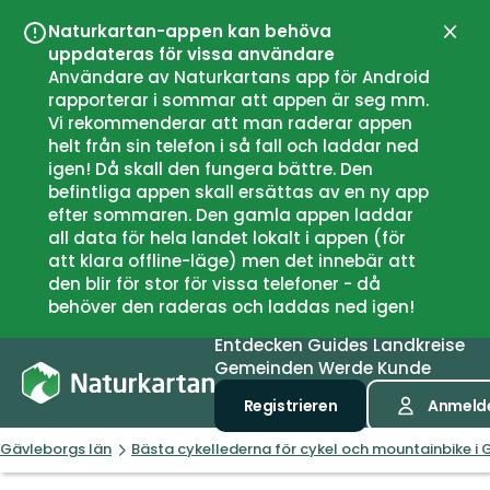
Naturkartan-appen kan behöva
Schli
uppdateras för vissa användare
Användare av Naturkartans app för Android
rapporterar i sommar att appen är seg mm.
Vi rekommenderar att man raderar appen
helt från sin telefon i så fall och laddar ned
igen! Då skall den fungera bättre. Den
befintliga appen skall ersättas av en ny app
efter sommaren. Den gamla appen laddar
all data för hela landet lokalt i appen (för
att klara offline-läge) men det innebär att
den blir för stor för vissa telefoner - då
behöver den raderas och laddas ned igen!
Entdecken
Guides
Landkreise
Gemeinden
Werde Kunde
Registrieren
Anmeld
Gävleborgs län
Bästa cykellederna för cykel och mountainbike i 