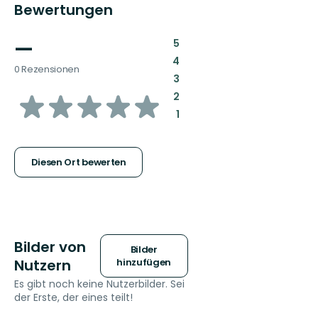
Bewertungen
—
:
5
:
4
0 Rezensionen
:
3
von
:
2
:
1
5
Sternen
Diesen Ort bewerten
Bilder von
Bilder
Nutzern
hinzufügen
Es gibt noch keine Nutzerbilder. Sei
der Erste, der eines teilt!