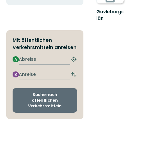
Gävleborgs
län
Mit öffentlichen
Verkehrsmitteln anreisen
Abreise
A
Nächstgelegene
Haltestelle
finden
Anreise
B
Abfahrts-
und
Ankunftshaltestellen
wechseln
Suche nach
öffentlichen
Verkehrsmitteln