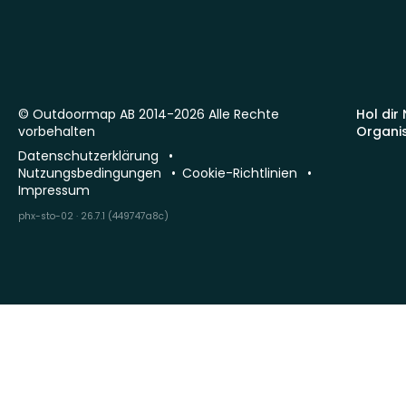
© Outdoormap AB 2014-2026 Alle Rechte
Hol dir
vorbehalten
Organi
Datenschutzerklärung
Nutzungsbedingungen
Cookie-Richtlinien
Impressum
phx-sto-02 · 26.7.1 (449747a8c)