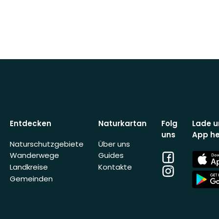
Entdecken
Naturkartan
Folg
Lade u
uns
App he
Naturschutzgebiete
Über uns
Facebook
App
Wanderwege
Guides
Store
Landkreise
Kontakte
Instagram
App
Gemeinden
Store