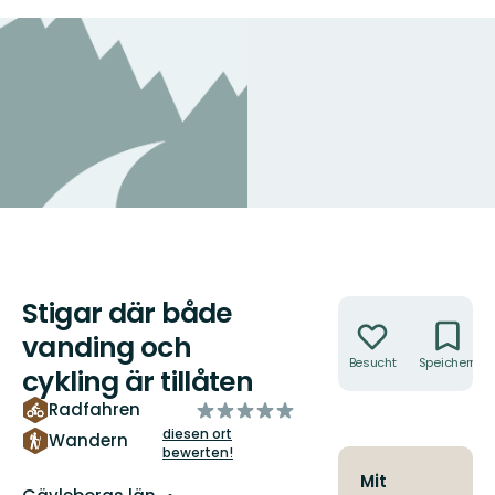
Stigar där både
Aktionen
vanding och
Besucht
Speichern
cykling är tillåten
von
Radfahren
5
diesen ort
Wandern
bewerten!
Sternen
Mit
Landkreis: