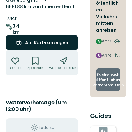
Gävleborgs län
öffentlich
6681.88 km von Ihnen entfernt
en
Details
Verkehrs
zum
LÄNGE
mitteln
Weg
3.4
anreisen
km
Abreise
A
Auf Karte anzeigen
Nächst
Halteste
Aktionen
finden
Anreise
B
Abfahrt
und
Ankunft
Besucht
Speichern
Wegbeschreibung
Teilen
wechse
Suche nach
öffentlichen
Verkehrsmitteln
Wettervorhersage (um
12:00 Uhr)
Guides
Laden...