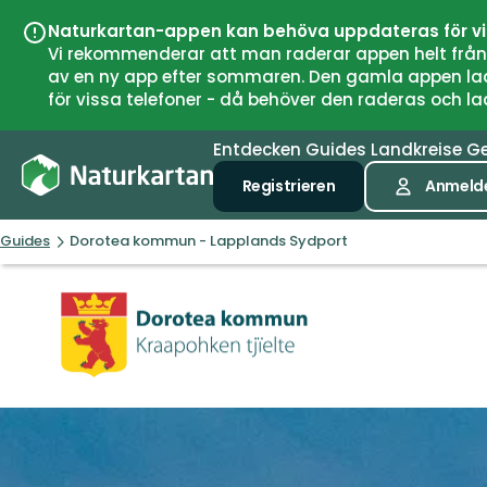
Naturkartan-appen kan behöva uppdateras för v
Vi rekommenderar att man raderar appen helt från si
av en ny app efter sommaren. Den gamla appen laddar
för vissa telefoner - då behöver den raderas och l
Entdecken
Guides
Landkreise
G
Registrieren
Anmeld
Guides
Dorotea kommun - Lapplands Sydport
Dorotea
kommun
-
Lapplands
Sydport