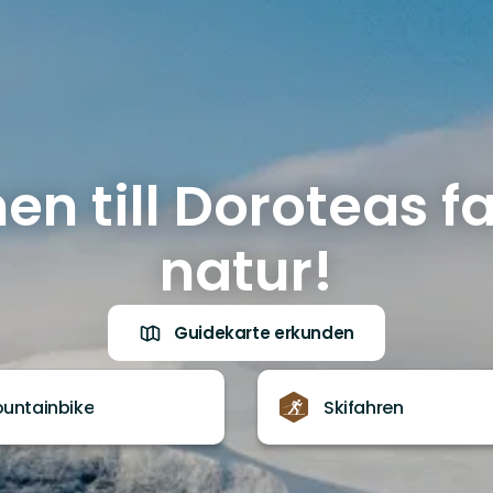
 till Doroteas f
natur!
Guidekarte erkunden
untainbike
Skifahren