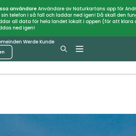
issa användare
Användare av Naturkartans app för Andr
n telefon i så fall och laddar ned igen! Då skall den fun
 all data för hela landet lokalt i appen (för att klara of
addas ned igen!
emeinden
Werde Kunde
en