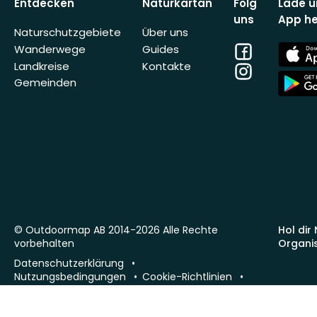
Entdecken
Naturkartan
Folg
Lade u
uns
App he
Naturschutzgebiete
Über uns
Facebook
App
Wanderwege
Guides
Store
Landkreise
Kontakte
Instagram
App
Gemeinden
Store
© Outdoormap AB 2014-2026 Alle Rechte
Hol dir
vorbehalten
Organi
Datenschutzerklärung
Nutzungsbedingungen
Cookie-Richtlinien
Impressum
phx-sto-02 · 26.7.1 (449747a8c)