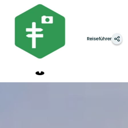
Dellenbygden
Reiseführer
Teile