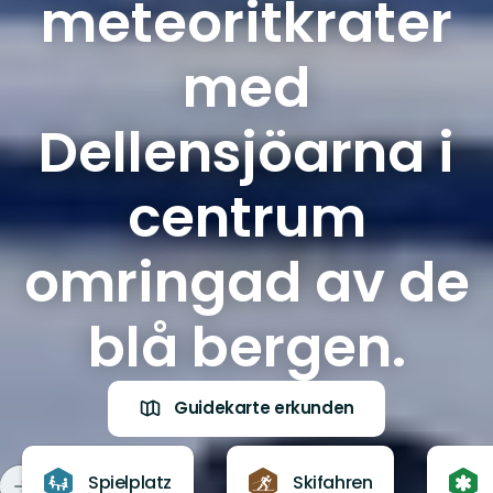
meteoritkrater
med
Dellensjöarna i
centrum
omringad av de
blå bergen.
Guidekarte erkunden
Spielplatz
Skifahren