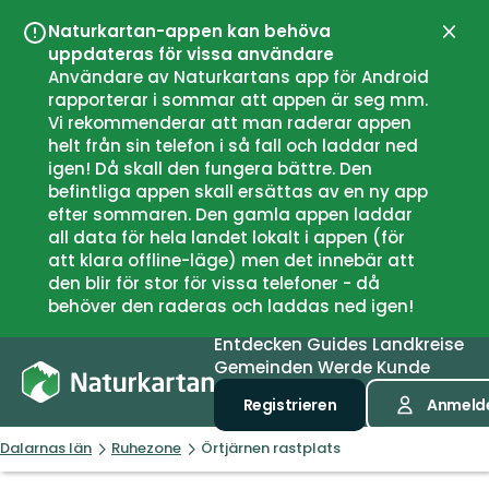
Naturkartan-appen kan behöva
Schli
uppdateras för vissa användare
Användare av Naturkartans app för Android
rapporterar i sommar att appen är seg mm.
Vi rekommenderar att man raderar appen
helt från sin telefon i så fall och laddar ned
igen! Då skall den fungera bättre. Den
befintliga appen skall ersättas av en ny app
efter sommaren. Den gamla appen laddar
all data för hela landet lokalt i appen (för
att klara offline-läge) men det innebär att
den blir för stor för vissa telefoner - då
behöver den raderas och laddas ned igen!
Entdecken
Guides
Landkreise
Gemeinden
Werde Kunde
Registrieren
Anmeld
Dalarnas län
Ruhezone
Örtjärnen rastplats