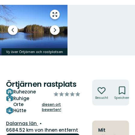
Vollbild
öffnen
Vorheriger
Nächster
Slide
Slide
Vy över Örtjärnen och rastplatsen
Skylt Örtjärn
Örtjärnen rastplats
Aktionen
Ruhezone
von
Ruhige
Besucht
Speichern
5
Orte
diesen ort
Sternen
bewerten!
Hütte
Landkreis:
Dalarnas län
6684.52 km von Ihnen entfernt
Mit