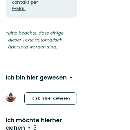
Adresse
Organisation
Kontakt per
E-Mail
Bitte beachte, dass einige
dieser Texte automatisch
übersetzt worden sind.
Ich bin hier gewesen
1
Ich bin hier gewesen
Ich möchte hierher
gehen
3