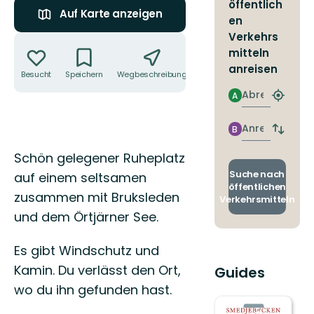
öffentlich
Auf Karte anzeigen
en
Verkehrs
Aktionen
mitteln
anreisen
Besucht
Speichern
Wegbeschreibung
Teilen
Abreise
A
Nächst
Halteste
finden
Anreise
B
Abfahrt
und
Beschreibung
Schön gelegener Ruheplatz
Ankunft
wechse
Suche nach
auf einem seltsamen
öffentlichen
zusammen mit Bruksleden
Verkehrsmitteln
und dem Örtjärner See.
Es gibt Windschutz und
Kamin. Du verlässt den Ort,
Guides
wo du ihn gefunden hast.