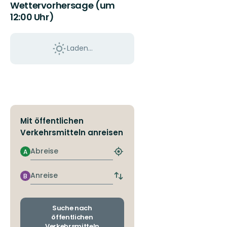
Wettervorhersage (um
12:00 Uhr)
Laden...
Mit öffentlichen
Verkehrsmitteln anreisen
Abreise
A
Nächstgelegene
Haltestelle
finden
Anreise
B
Abfahrts-
und
Ankunftshaltestellen
wechseln
Suche nach
öffentlichen
Verkehrsmitteln