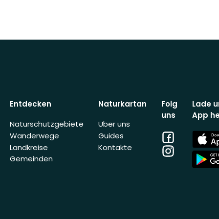
Entdecken
Naturkartan
Folg
Lade u
uns
App he
Naturschutzgebiete
Über uns
Facebook
App
Wanderwege
Guides
Store
Landkreise
Kontakte
Instagram
App
Gemeinden
Store