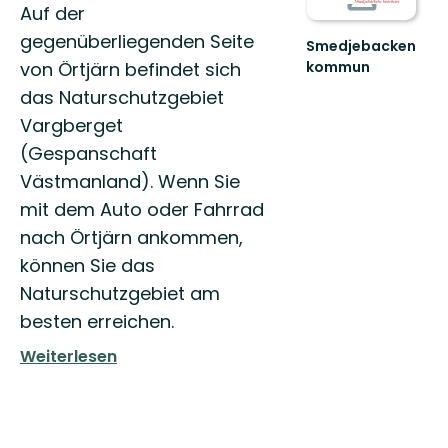
Auf der
gegenüberliegenden Seite
Smedjebacken
kommun
von Örtjärn befindet sich
Naturen
das Naturschutzgebiet
i
Smedjebackens
Vargberget
kommun
(Gespanschaft
erbjuder
Västmanland). Wenn Sie
en
mång...
mit dem Auto oder Fahrrad
nach Örtjärn ankommen,
können Sie das
Naturschutzgebiet am
besten erreichen.
Weiterlesen