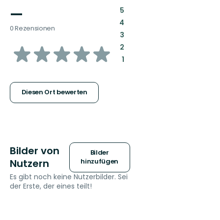
—
:
5
:
4
0 Rezensionen
:
3
von
:
2
:
1
5
Sternen
Diesen Ort bewerten
Bilder von
Bilder
Nutzern
hinzufügen
Es gibt noch keine Nutzerbilder. Sei
der Erste, der eines teilt!