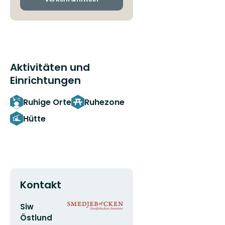
Aktivitäten und
Einrichtungen
Ruhige Orte
Ruhezone
Hütte
Kontakt
E-
Logotyp
Siw
Mail-
der
Östlund