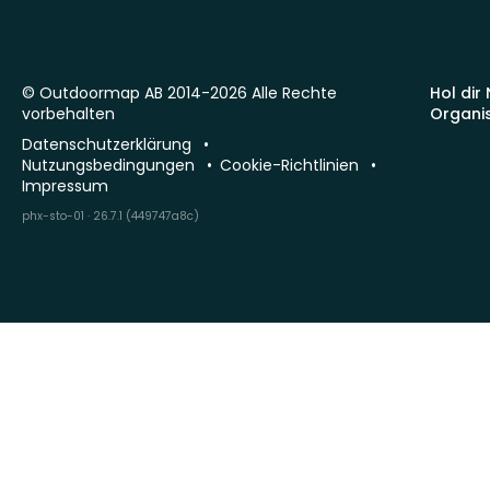
© Outdoormap AB 2014-2026 Alle Rechte
Hol dir
vorbehalten
Organi
Datenschutzerklärung
Nutzungsbedingungen
Cookie-Richtlinien
Impressum
phx-sto-01 · 26.7.1 (449747a8c)