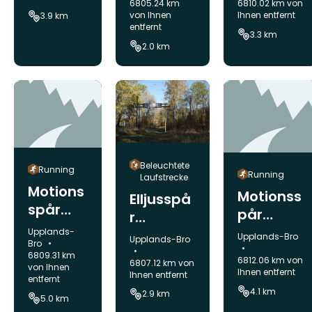
6805.24 km
6810.02 km von
von Ihnen
Ihnen entfernt
3.9 km
entfernt
3.3 km
2.0 km
Beleuchtete
Running
Running
Laufstrecke
Motions
Motionss
Elljusspå
spår
pår
r
Lillsjön
Gröna
Gemeinde:
Lejondal
Upplands-
Gemeinde:
Upplands-Bro
Gemeinde:
Upplands-Bro
Örnässj
Bro
Dalen
6809.31 km
6812.06 km von
ön
6807.12 km von
von Ihnen
Ihnen entfernt
Ihnen entfernt
entfernt
4.1 km
2.9 km
5.0 km