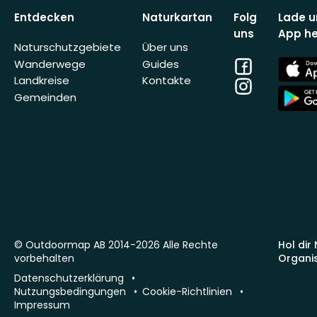
Entdecken
Naturkartan
Folg
Lade u
uns
App he
Naturschutzgebiete
Über uns
Facebook
App
Wanderwege
Guides
Store
Landkreise
Kontakte
Instagram
App
Gemeinden
Store
© Outdoormap AB 2014-2026 Alle Rechte
Hol dir
vorbehalten
Organi
Datenschutzerklärung
Nutzungsbedingungen
Cookie-Richtlinien
Impressum