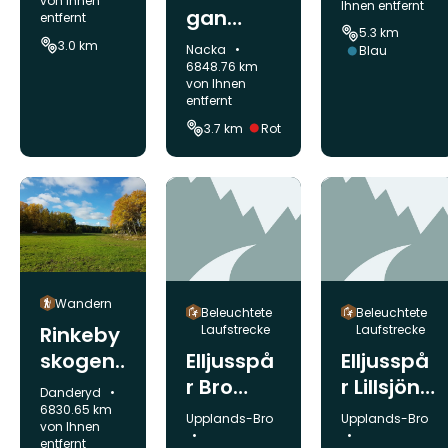
von Ihnen
Ihnen entfernt
gan
entfernt
5.3 km
Skogsö/
3.0 km
Gemeinde:
Nacka
Schwierigkeit:
Blau
Forestloo
6848.76 km
von Ihnen
p Skogsö
entfernt
Schwierigkeit:
3.7 km
Rot
Wandern
Beleuchtete
Beleuchtete
Rinkeby
Laufstrecke
Laufstrecke
skogen
Elljusspå
Elljusspå
- Altorp
r Bro
r Lillsjön
Gemeinde:
Danderyd
centrum
Örnässjö
6830.65 km
Gemeinde:
Gemeinde:
Upplands-Bro
Upplands-Bro
von Ihnen
n
entfernt