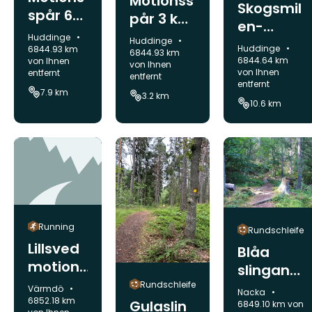
Motionss
Skogsmil
spår 6
pår 3 km
en-
km -
- Ågesta
Gemeinde:
Huddinge
Gemeinde:
Ågesta
Huddinge
Gemeinde:
Ågesta
Huddinge
6844.93 km
6844.93 km
6844.64 km
von Ihnen
von Ihnen
von Ihnen
entfernt
entfernt
entfernt
7.9 km
3.2 km
10.6 km
Running
Rundschleife
Lillsved
Blåa
motions
slingan
spår, 3
Skogsö
Rundschleife
Gemeinde:
Värmdö
Gemeinde:
Nacka
km
6852.18 km
Gulaslin
6849.10 km von