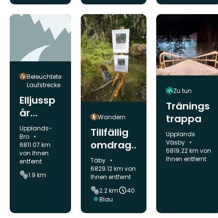
Beleuchtete
Laufstrecke
Zu tun
Elljussp
Tränings
år
trappa
Wandern
Tibbleh
Gemeinde:
Upplands-
Tillfällig
Gemeinde:
Upplands
öjden
Bro
Väsby
omdrag
6811.07 km
6819.22 km von
von Ihnen
ning del
Ihnen entfernt
Gemeinde:
Täby
entfernt
av etapp
6829.12 km von
1.9 km
Ihnen entfernt
2
2.2 km
40
Roslagsl
Schwierigkeit:
Blau
eden