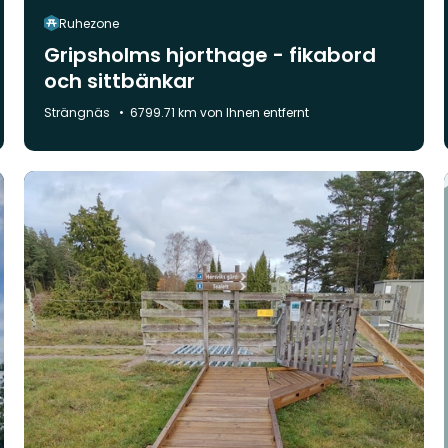
Ruhezone
Gripsholms hjorthage - fikabord
och sittbänkar
Gemeinde:
Strängnäs
6799.71 km von Ihnen entfernt