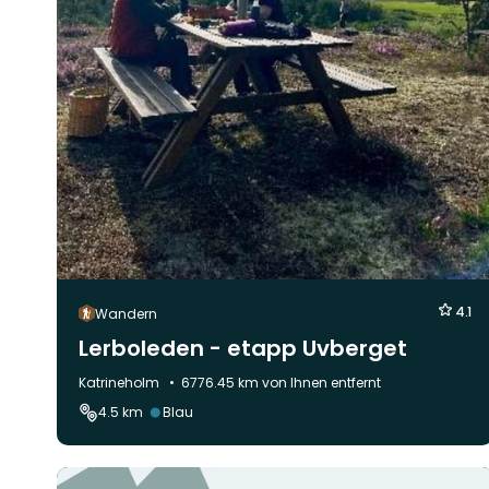
4.1
Wandern
Lerboleden - etapp Uvberget
Gemeinde:
Katrineholm
6776.45 km von Ihnen entfernt
Schwierigkeit:
4.5 km
Blau