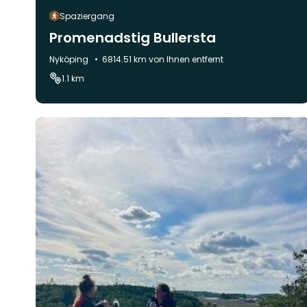
Spaziergang
Promenadstig Bullersta
Gemeinde:
Nyköping
6814.51 km von Ihnen entfernt
1.1 km