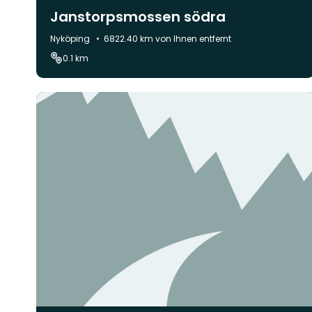
Janstorpsmossen södra
Gemeinde:
Nyköping
6822.40 km von Ihnen entfernt
0.1 km