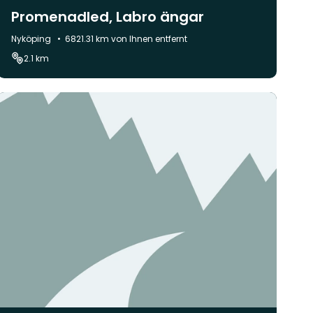
Promenadled, Labro ängar
Gemeinde:
Nyköping
6821.31 km von Ihnen entfernt
2.1 km