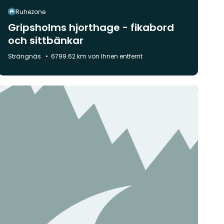
Ruhezone
Gripsholms hjorthage - fikabord
och sittbänkar
Gemeinde:
Strängnäs
6799.62 km von Ihnen entfernt