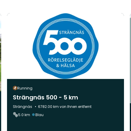
Running
Strängnäs 500 - 5 km
Gemeinde:
Strängnäs
6782.00 km von Ihnen entfernt
Schwierigkeit:
5.0 km
Blau