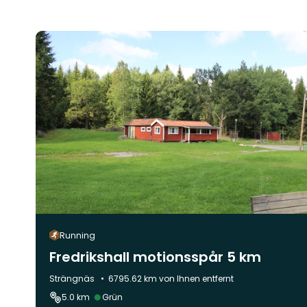
Running
Fredrikshall motionsspår 5 km
Gemeinde:
Strängnäs
6795.62 km von Ihnen entfernt
Schwierigkeit:
5.0 km
Grün