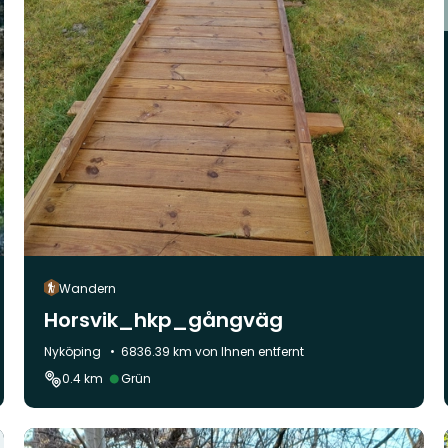
Wandern
Horsvik_hkp_gångväg
Gemeinde:
Nyköping
6836.39 km von Ihnen entfernt
Schwierigkeit:
0.4 km
Grün