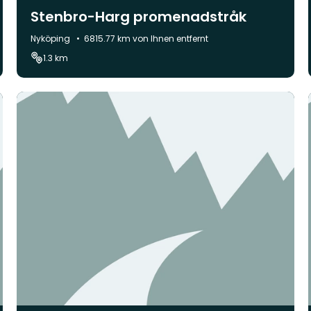
Stenbro-Harg promenadstråk
Gemeinde:
Nyköping
6815.77 km von Ihnen entfernt
1.3 km