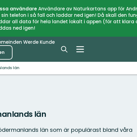
issa användare
Användare av Naturkartans app för Andr
n telefon i så fall och laddar ned igen! Då skall den fun
 all data för hela landet lokalt i appen (för att klara of
addas ned igen!
emeinden
Werde Kunde
en
lands län
anlands län
Södermanlands län som är populärast bland våra