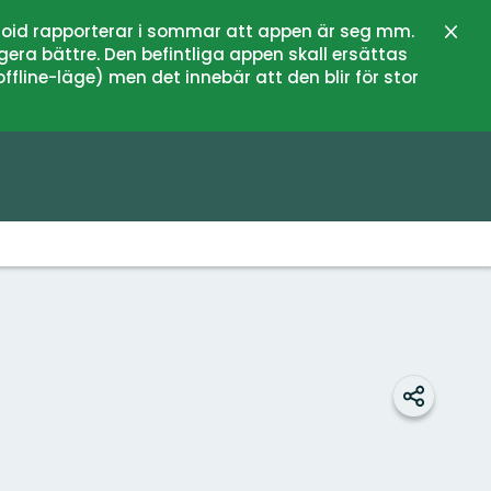
oid rapporterar i sommar att appen är seg mm.
Schli
gera bättre. Den befintliga appen skall ersättas
fline-läge) men det innebär att den blir för stor
Teilen