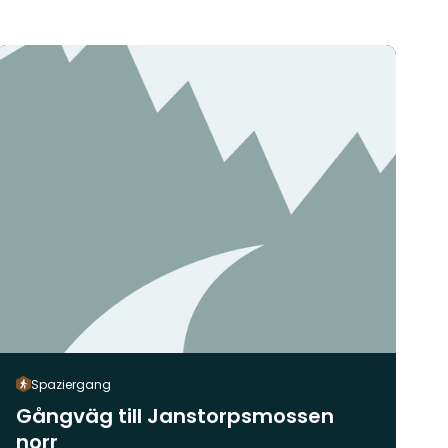
Spaziergang
Gångväg till Janstorpsmossen
norr