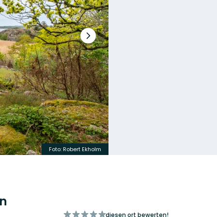
Nächster
Slide
Foto: Robert Ekholm
en
von
diesen ort bewerten!