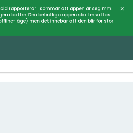
oid rapporterar i sommar att appen är seg mm.
Schli
gera bättre. Den befintliga appen skall ersättas
fline-läge) men det innebär att den blir för stor