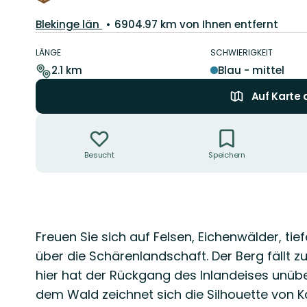
Landkreis:
Blekinge län
6904.97 km von Ihnen entfernt
Details
zum
LÄNGE
SCHWIERIGKEIT
Weg
2.1 km
Blau - mittel
Auf Karte
Aktionen
Besucht
Speichern
Beschreibung
Freuen Sie sich auf Felsen, Eichenwälder, ti
über die Schärenlandschaft. Der Berg fällt z
hier hat der Rückgang des Inlandeises unüb
dem Wald zeichnet sich die Silhouette von Kar