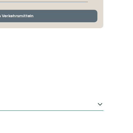
und
Ankunftshaltestelle
wechseln
n Verkehrsmitteln