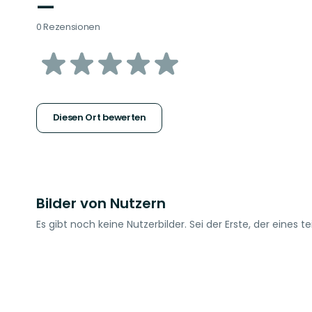
—
0 Rezensionen
von
5
Sternen
Diesen Ort bewerten
Bilder von Nutzern
Es gibt noch keine Nutzerbilder. Sei der Erste, der eines tei