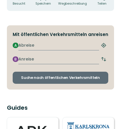
Besucht
Speichern
Wegbeschreibung
Teilen
Mit öffentlichen Verkehrsmitteln anreisen
Abreise
A
Nächstgeleg
Haltestelle
finden
Anreise
B
Abfahrts-
und
Ankunftshalt
wechseln
Suche nach öffentlichen Verkehrsmitteln
Guides