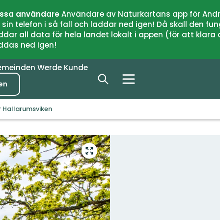
issa användare
Användare av Naturkartans app för Andr
n telefon i så fall och laddar ned igen! Då skall den fun
 all data för hela landet lokalt i appen (för att klara of
addas ned igen!
emeinden
Werde Kunde
en
 Hallarumsviken
Vollbild
öffnen