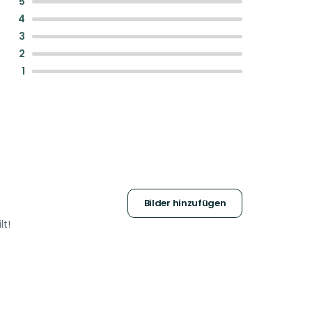
:
5
:
4
:
3
:
2
:
1
Bilder hinzufügen
lt!