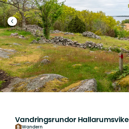
Vorheriger
Slide
Vandringsrundor Hallarumsvik
Wandern