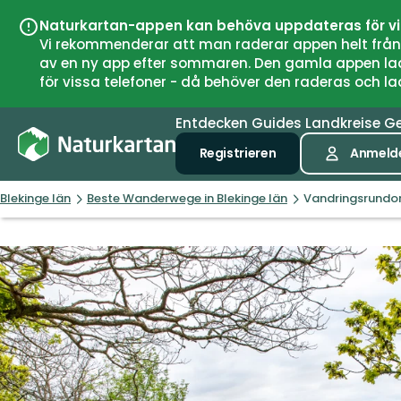
Naturkartan-appen kan behöva uppdateras för v
Vi rekommenderar att man raderar appen helt från si
av en ny app efter sommaren. Den gamla appen laddar
för vissa telefoner - då behöver den raderas och l
Entdecken
Guides
Landkreise
G
Registrieren
Anmeld
Blekinge län
Beste Wanderwege in Blekinge län
Vandringsrundor