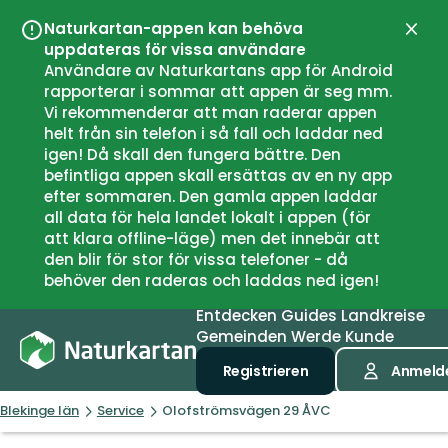
Naturkartan-appen kan behöva
Schli
uppdateras för vissa användare
Användare av Naturkartans app för Android
rapporterar i sommar att appen är seg mm.
Vi rekommenderar att man raderar appen
helt från sin telefon i så fall och laddar ned
igen! Då skall den fungera bättre. Den
befintliga appen skall ersättas av en ny app
efter sommaren. Den gamla appen laddar
all data för hela landet lokalt i appen (för
att klara offline-läge) men det innebär att
den blir för stor för vissa telefoner - då
behöver den raderas och laddas ned igen!
Entdecken
Guides
Landkreise
Gemeinden
Werde Kunde
Registrieren
Anmeld
Blekinge län
Service
Olofströmsvägen 29 ÅVC