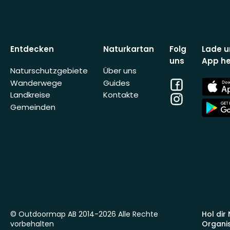
Entdecken
Naturkartan
Folg
Lade u
uns
App he
Naturschutzgebiete
Über uns
Facebook
App
Wanderwege
Guides
Store
Landkreise
Kontakte
Instagram
App
Gemeinden
Store
© Outdoormap AB 2014-2026 Alle Rechte
Hol dir
vorbehalten
Organi