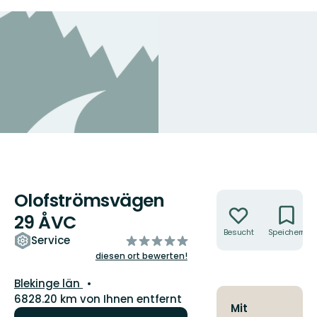
Olofströmsvägen
Aktionen
29 ÅVC
Besucht
Speichern
von
Service
5
diesen ort bewerten!
Sternen
Landkreis:
Blekinge län
6828.20 km von Ihnen entfernt
Mit