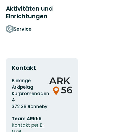
Aktivitäten und
Einrichtungen
Service
Kontakt
Adresse
Logotyp
Blekinge
der
Arkipelag
Organisation
Kurpromenaden
4
372 36 Ronneby
E-
Team ARK56
Mail-
Adresse
Kontakt per E-
Mail