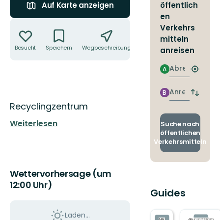
öffentlich
Auf Karte anzeigen
en
Aktionen
Verkehrs
mitteln
Besucht
Speichern
Wegbeschreibung
Teilen
anreisen
Abreise
A
Nächst
Halteste
finden
Anreise
B
Abfahrt
Beschreibung
Recyclingzentrum
und
Ankunft
Weiterlesen
wechse
Suche nach
öffentlichen
Verkehrsmitteln
Wettervorhersage (um
12:00 Uhr)
Guides
Laden...