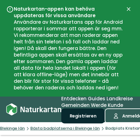
Naturkartan-appen kan behöva
Schli
uppdateras för vissa användare
Användare av Naturkartans app för Android
rapporterar i sommar att appen är seg mm.
Vi rekommenderar att man raderar appen
helt från sin telefon i så fall och laddar ned
igen! Då skall den fungera bättre. Den
befintliga appen skall ersättas av en ny app
efter sommaren. Den gamla appen laddar
all data för hela landet lokalt i appen (för
att klara offline-läge) men det innebär att
den blir för stor för vissa telefoner - då
behöver den raderas och laddas ned igen!
Entdecken
Guides
Landkreise
Gemeinden
Werde Kunde
Registrieren
Anmeld
Blekinge län
Bästa badplatserna i Blekinge län
Badplats Kristia