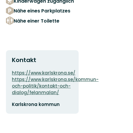
Kinderwagen zugänglich
Nähe eines Parkplatzes
Nähe einer Toilette
Kontakt
Adresse
https://www.karlskrona.se/
https://www.karlskrona.se/kommun-
och-politik/kontakt-och-
dialog/felanmalan/
E-
Karlskrona kommun
Mail-
Adresse