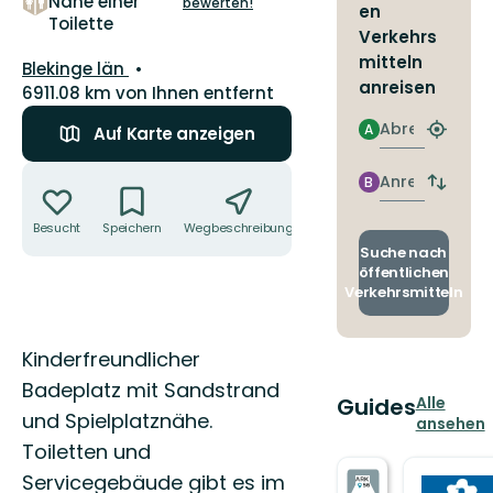
Nähe einer
bewerten!
en
Toilette
Verkehrs
mitteln
Landkreis:
Blekinge län
anreisen
6911.08 km von Ihnen entfernt
Abreise
A
Auf Karte anzeigen
Nächst
Halteste
Aktionen
finden
Anreise
B
Abfahrt
und
Besucht
Speichern
Wegbeschreibung
Teilen
Ankunft
wechse
Suche nach
öffentlichen
Verkehrsmitteln
Beschreibung
Kinderfreundlicher
Badeplatz mit Sandstrand
Guides
Alle
und Spielplatznähe.
ansehen
Toiletten und
Servicegebäude gibt es im