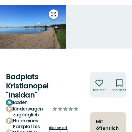
Vollbild
öffnen
Badplats
Aktionen
Kristianopel
Besucht
Speichern
"Insidan"
Baden
von
Kinderwagen
5
zugänglich
Nähe eines
Sternen
Mit
Parkplatzes
diesen ort
öffentlich