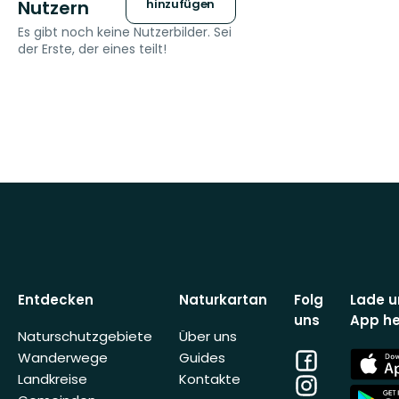
Nutzern
hinzufügen
Es gibt noch keine Nutzerbilder. Sei
der Erste, der eines teilt!
Entdecken
Naturkartan
Folg
Lade u
uns
App he
Naturschutzgebiete
Über uns
Facebook
App
Wanderwege
Guides
Store
Landkreise
Kontakte
Instagram
App