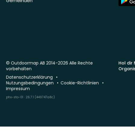
Gemeinden
Store
© Outdoormap AB 2014-2026 Alle Rechte
Hol dir
vorbehalten
Organi
Datenschutzerklärung
Nutzungsbedingungen
Cookie-Richtlinien
Impressum
phx-sto-01 · 26.7.1 (449747a8c)