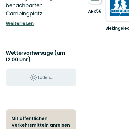
benachbarten
ARK56
Campingplatz.
Connected
coastal
Weiterlesen
trails
Blekingele
in
Välkommen
a
till
UNESCO
Blekingelede
biosphere
Wettervorhersage (um
...
12:00 Uhr)
Laden...
Mit öffentlichen
Verkehrsmitteln anreisen