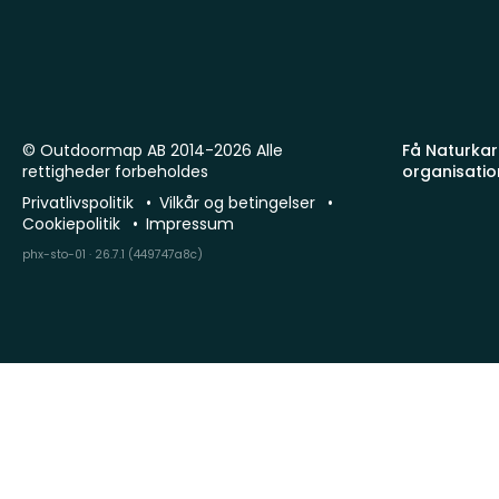
© Outdoormap AB 2014-2026 Alle
Få Naturkart
rettigheder forbeholdes
organisatio
Privatlivspolitik
Vilkår og betingelser
Cookiepolitik
Impressum
phx-sto-01 · 26.7.1 (449747a8c)