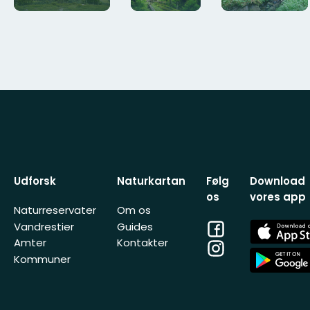
Udforsk
Naturkartan
Følg
Download
os
vores app
Naturreservater
Om os
Facebook
App
Vandrestier
Guides
Store
Amter
Kontakter
Instagram
App
Kommuner
Store