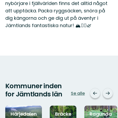
nybörjare i fjällvärlden finns det alltid något
att upptäcka. Packa ryggsäcken, snöra på
dig kängorna och ge dig ut på äventyr i
Jämtlands fantastiska natur! 🏔️🚶‍♂️🌿
Kommuner inden
for Jämtlands län
Se alle
Härjedalen
Bräcke
Ragunda