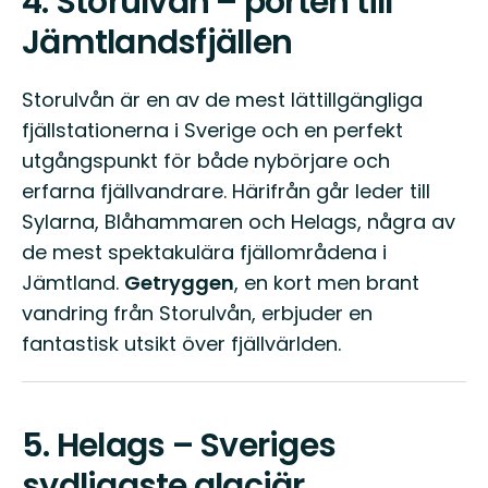
4.
Storulvån – porten till
Jämtlandsfjällen
Storulvån är en av de mest lättillgängliga
fjällstationerna i Sverige och en perfekt
utgångspunkt för både nybörjare och
erfarna fjällvandrare. Härifrån går leder till
Sylarna, Blåhammaren och Helags, några av
de mest spektakulära fjällområdena i
Jämtland.
Getryggen
, en kort men brant
vandring från Storulvån, erbjuder en
fantastisk utsikt över fjällvärlden.
5.
Helags – Sveriges
sydligaste glaciär