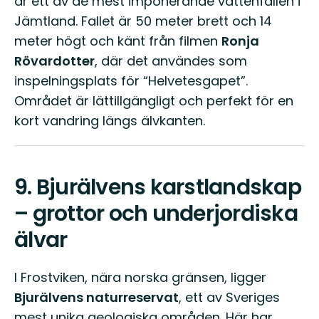
är ett av de mest imponerande vattenfallen i
Jämtland. Fallet är 50 meter brett och 14
meter högt och känt från filmen
Ronja
Rövardotter
, där det användes som
inspelningsplats för “Helvetesgapet”.
Området är lättillgängligt och perfekt för en
kort vandring längs älvkanten.
9.
Bjurälvens karstlandskap
– grottor och underjordiska
älvar
I Frostviken, nära norska gränsen, ligger
Bjurälvens naturreservat
, ett av Sveriges
mest unika geologiska områden. Här har