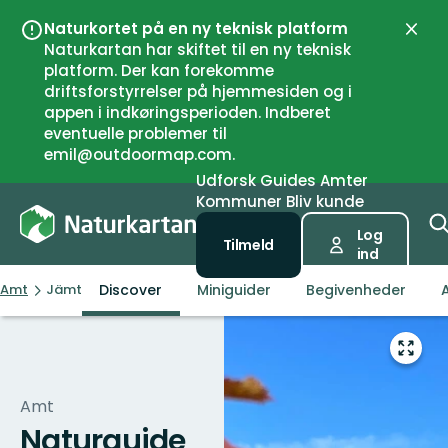
Naturkortet på en ny teknisk platform
Luk
Naturkartan har skiftet til en ny teknisk
platform. Der kan forekomme
driftsforstyrrelser på hjemmesiden og i
appen i indkøringsperioden. Indberet
eventuelle problemer til
emil@outdoormap.com.
Udforsk
Guides
Amter
Kommuner
Bliv kunde
Log
Tilmeld
ind
Discover
Miniguider
Begivenheder
A
Amt
Jämtlands län
Gå
til
fuld
Amt
skær
Naturguide