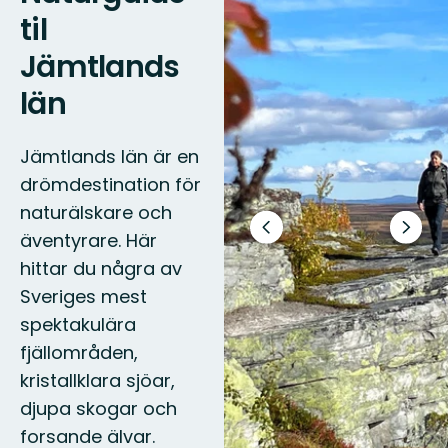
til
Jämtlands
län
Jämtlands län är en
drömdestination för
naturälskare och
Forrige
Næst
äventyrare. Här
slide
slide
hittar du några av
Sveriges mest
spektakulära
fjällområden,
kristallklara sjöar,
djupa skogar och
forsande älvar.