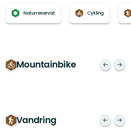
Kategorier
Naturreservat
Cykling
Mountainbike
Vandring