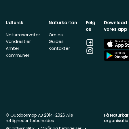
Udforsk
Naturkartan
Følg
Download
os
vores app
Naturreservater
Om os
Facebook
App
Vandrestier
Guides
Store
Amter
Kontakter
Instagram
App
Kommuner
Store
© Outdoormap AB 2014-2026 Alle
Få Naturkart
rettigheder forbeholdes
organisatio
Privatlivspolitik
Vilkår og betingelser