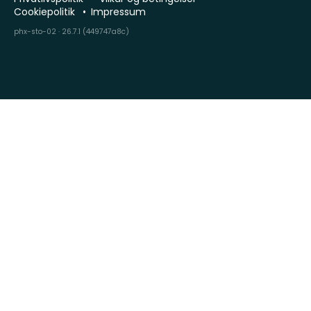
Cookiepolitik
Impressum
phx-sto-02 · 26.7.1 (449747a8c)