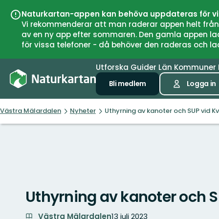
Naturkartan-appen kan behöva uppdateras för v
Vi rekommenderar att man raderar appen helt från si
av en ny app efter sommaren. Den gamla appen laddar
för vissa telefoner - då behöver den raderas och l
Utforska
Guider
Län
Kommuner
Bli medlem
Logga in
Västra Mälardalen
Nyheter
Uthyrning av kanoter och SUP vid K
Uthyrning av kanoter och S
Västra Mälardalen
13 juli 2023