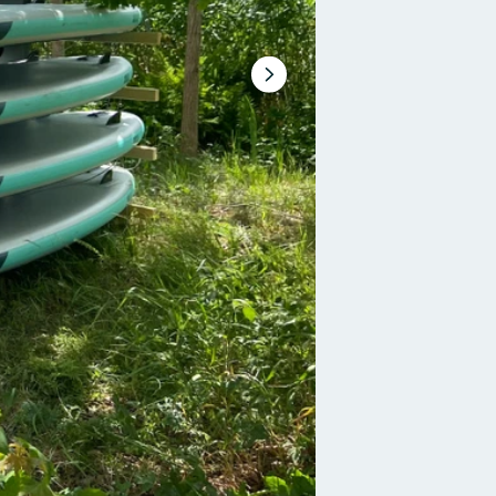
Nästa
bildspel