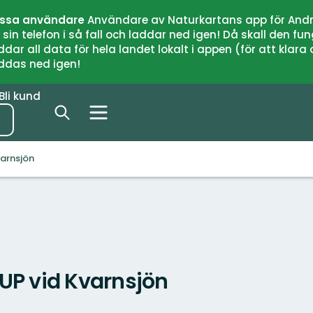
issa användare
Användare av Naturkartans app för Andr
n telefon i så fall och laddar ned igen! Då skall den fun
 all data för hela landet lokalt i appen (för att klara of
addas ned igen!
Bli kund
varnsjön
UP vid Kvarnsjön