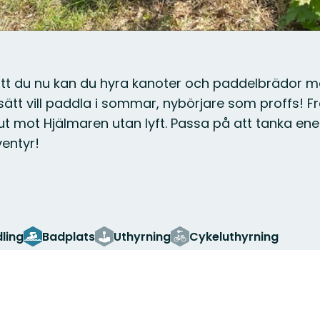
 är att du nu kan du hyra kanoter och paddelbrädor m
 sätt vill paddla i sommar, nybörjare som proffs! F
ut mot Hjälmaren utan lyft. Passa på att tanka ene
ventyr!
ling
Badplats
Uthyrning
Cykeluthyrning