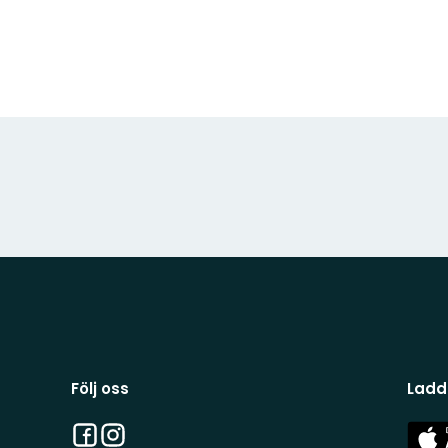
Följ oss
Ladd
Facebook
Instagram
App