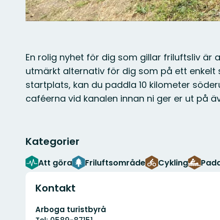
En rolig nyhet för dig som gillar friluftsliv
utmärkt alternativ för dig som på ett enkelt
startplats, kan du paddla 10 kilometer söder
caféerna vid kanalen innan ni ger er ut på ä
Kategorier
Att göra
Friluftsområde
Cykling
Padd
Kontakt
Adress
Arboga turistbyrå