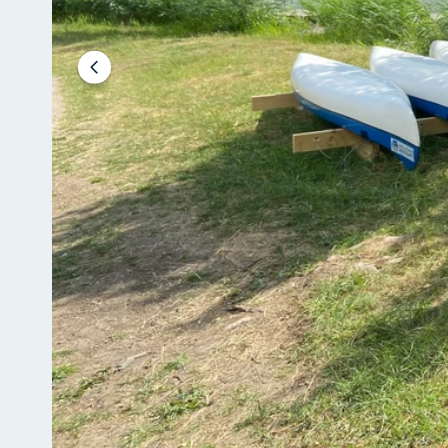
Föregående
bild