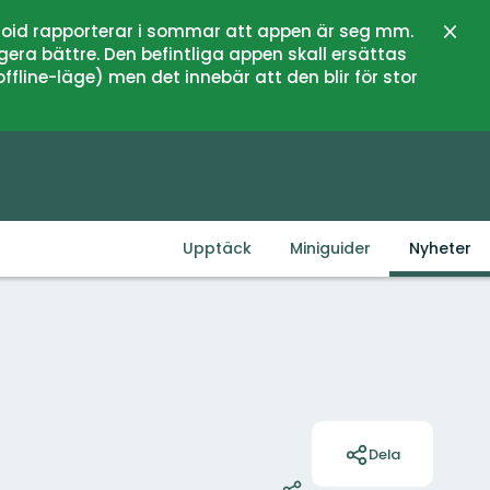
oid rapporterar i sommar att appen är seg mm.
Stän
gera bättre. Den befintliga appen skall ersättas
fline-läge) men det innebär att den blir för stor
Upptäck
Miniguider
Nyheter
Åtgärder
Dela