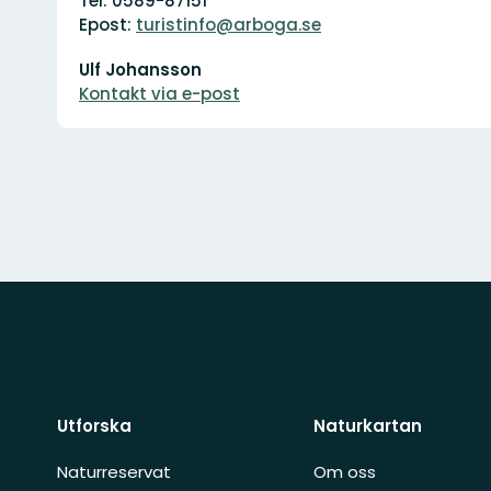
Tel: 0589-87151
Epost:
turistinfo@arboga.se
E-
Ulf Johansson
postadress
Kontakt via e-post
Utforska
Naturkartan
Naturreservat
Om oss