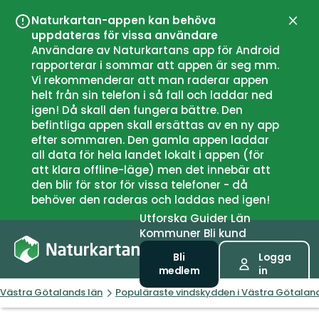
Naturkartan-appen kan behöva
Stän
uppdateras för vissa användare
Användare av Naturkartans app för Android
rapporterar i sommar att appen är seg mm.
Vi rekommenderar att man raderar appen
helt från sin telefon i så fall och laddar ned
igen! Då skall den fungera bättre. Den
befintliga appen skall ersättas av en ny app
efter sommaren. Den gamla appen laddar
all data för hela landet lokalt i appen (för
att klara offline-läge) men det innebär att
den blir för stor för vissa telefoner - då
behöver den raderas och laddas ned igen!
Utforska
Guider
Län
Kommuner
Bli kund
Bli
Logga
medlem
in
Västra Götalands län
Populäraste vindskydden i Västra Götaland