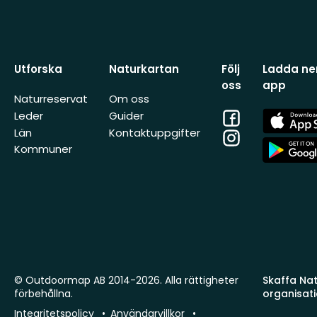
Utforska
Naturkartan
Följ
Ladda ner
oss
app
Naturreservat
Om oss
Facebook
App
Leder
Guider
Store
Län
Kontaktuppgifter
Instagram
App
Kommuner
Store
© Outdoormap AB 2014-2026. Alla rättigheter
Skaffa Natu
förbehållna.
organisat
Integritetspolicy
Användarvillkor