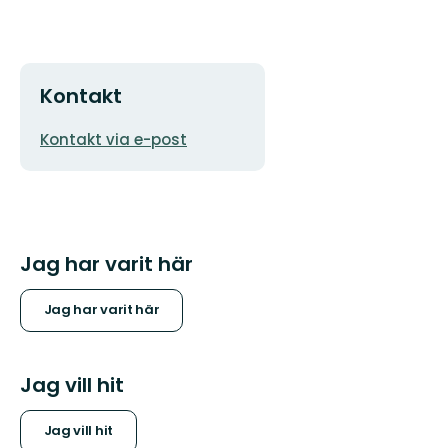
Kontakt
E-
Kontakt via e-post
postadress
Jag har varit här
Jag har varit här
Jag vill hit
Jag vill hit