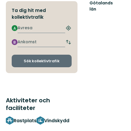
Götalands
län
Ta dig hit med
kollektivtrafik
Avresa
A
Hitta
närmaste
hållplats
Ankomst
B
Byt
avgångs-
och
ankomsthållplatser
Sök kollektivtrafik
Aktiviteter och
faciliteter
Rastplats
Vindskydd