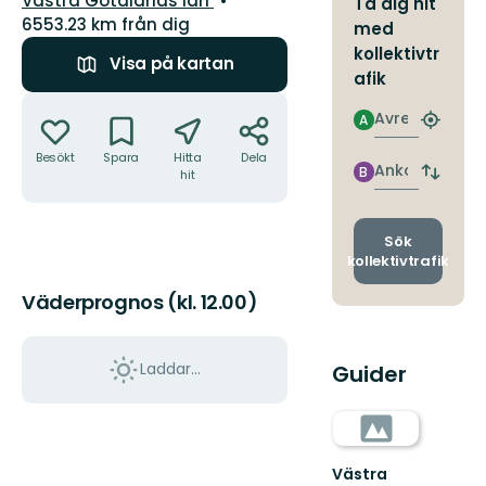
Västra Götalands län
Ta dig hit
6553.23 km från dig
med
kollektivtr
Visa på kartan
afik
Åtgärder
Avresa
A
Hitta
närmas
Besökt
Spara
Hitta
Dela
hållpla
Ankomst
B
hit
Byt
avgång
och
ankomst
Sök
kollektivtrafik
Väderprognos (kl. 12.00)
Laddar...
Guider
Västra