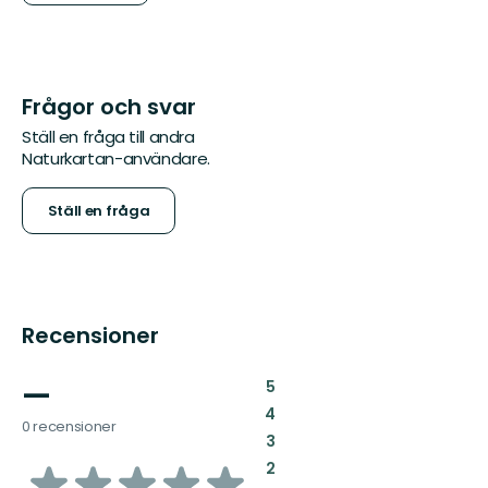
Frågor och svar
Ställ en fråga till andra
Naturkartan-användare.
Ställ en fråga
Recensioner
—
:
5
:
4
0 recensioner
:
3
av
:
2