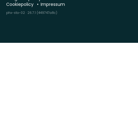
Cookiepolicy
Impressum
phx-sto-02 · 26.7.1 (449747a8c)