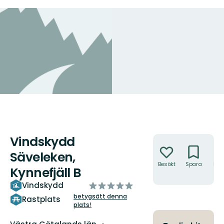
Vindskydd
Åtgärder
Säveleken,
Besökt
Spara
Hitt
Kynnefjäll B
hit
av
Vindskydd
5
betygsätt denna
Rastplats
plats!
stjärnor
Län: