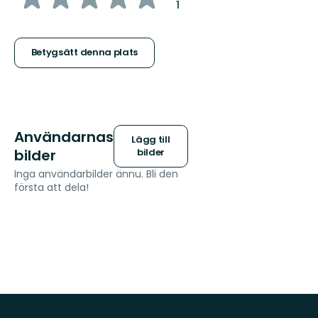
:
1
5
stjärnor
Betygsätt denna plats
Användarnas
Lägg till
bilder
bilder
Inga användarbilder ännu. Bli den
första att dela!