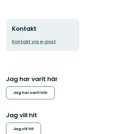
Kontakt
E-
Kontakt via e-post
postadress
Jag har varit här
Jag har varit här
Jag vill hit
Jag vill hit