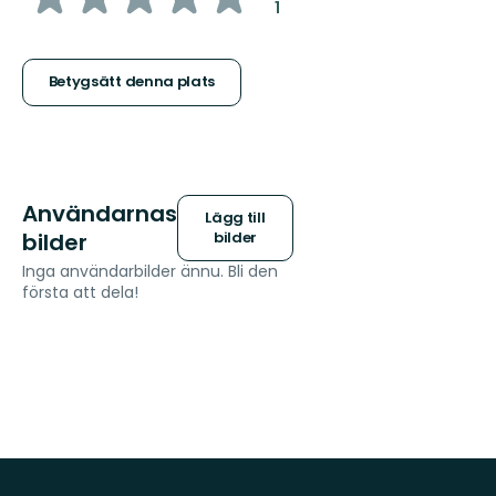
:
1
5
stjärnor
Betygsätt denna plats
Användarnas
Lägg till
bilder
bilder
Inga användarbilder ännu. Bli den
första att dela!