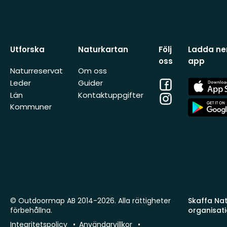
Utforska
Naturkartan
Följ
Ladda ner
oss
app
Naturreservat
Om oss
Facebook
App
Leder
Guider
Store
Län
Kontaktuppgifter
Instagram
App
Kommuner
Store
© Outdoormap AB 2014-2026. Alla rättigheter
Skaffa Natu
förbehållna.
organisat
Integritetspolicy
Användarvillkor