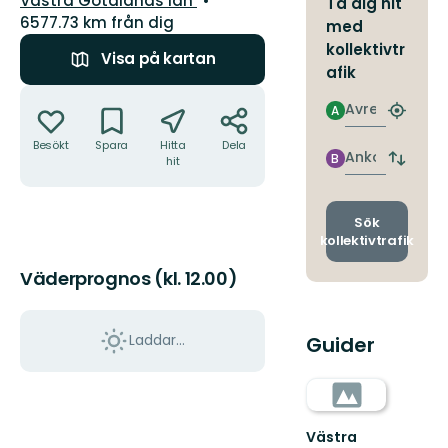
Västra Götalands län
Ta dig hit
6577.73 km från dig
med
kollektivtr
Visa på kartan
afik
Åtgärder
Avresa
A
Hitta
närmas
Besökt
Spara
Hitta
Dela
hållpla
Ankomst
B
hit
Byt
avgång
och
ankomst
Sök
kollektivtrafik
Väderprognos (kl. 12.00)
Laddar...
Guider
Västra