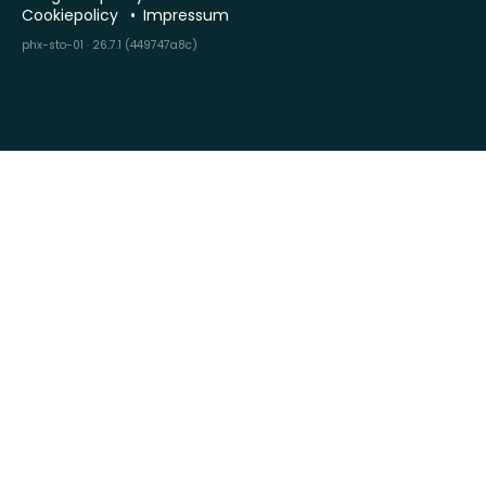
Cookiepolicy
Impressum
phx-sto-01 · 26.7.1 (449747a8c)