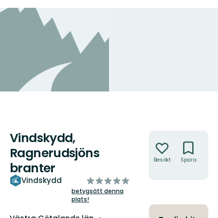
Vindskydd,
Åtgärder
Ragnerudsjöns
Besökt
Spara
Hitt
branter
hit
av
Vindskydd
5
betygsätt denna
plats!
stjärnor
Län: