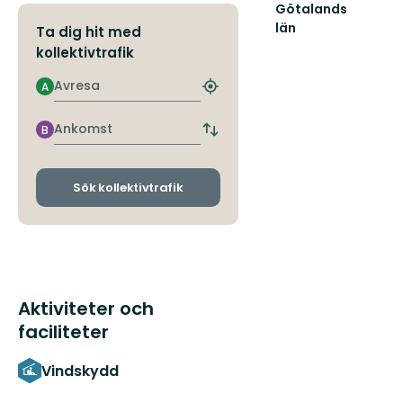
Götalands
län
Ta dig hit med
kollektivtrafik
Avresa
A
Hitta
närmaste
hållplats
Ankomst
B
Byt
avgångs-
och
ankomsthållplatser
Sök kollektivtrafik
Aktiviteter och
faciliteter
Vindskydd