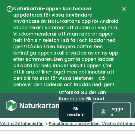
Naturkartan-appen kan behöva
Stän
uppdateras för vissa användare
Användare av Naturkartans app för Android
rapporterar i sommar att appen är seg mm.
Vi rekommenderar att man raderar appen
helt från sin telefon i så fall och laddar ned
igen! Då skall den fungera bättre. Den
befintliga appen skall ersättas av en ny app
efter sommaren. Den gamla appen laddar
all data för hela landet lokalt i appen (för
att klara offline-läge) men det innebär att
den blir för stor för vissa telefoner - då
behöver den raderas och laddas ned igen!
Utforska
Guider
Län
Kommuner
Bli kund
Bli
Logga
medlem
in
Västra Götalands län
Populäraste vindskydden i Västra Götaland