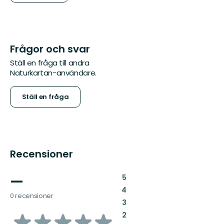
Frågor och svar
Ställ en fråga till andra
Naturkartan-användare.
Ställ en fråga
Recensioner
—
:
5
:
4
0 recensioner
:
3
av
:
2