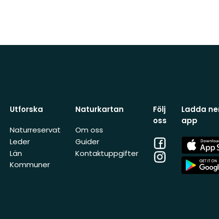
Utforska
Naturkartan
Följ
Ladda ner
oss
app
Naturreservat
Om oss
Facebook
App
Leder
Guider
Store
Län
Kontaktuppgifter
Instagram
App
Kommuner
Store