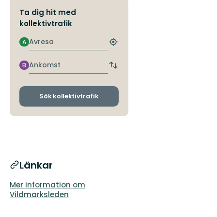
Ta dig hit med
kollektivtrafik
Avresa
A
Hitta
närmaste
hållplats
Ankomst
B
Byt
avgångs-
och
ankomsthållplatser
Sök kollektivtrafik
Länkar
Mer information om
Vildmarksleden