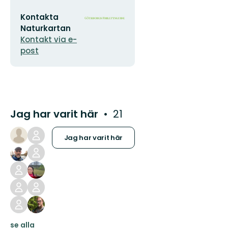
E-
Organisationens
Kontakta
postadress
logotyp
Naturkartan
Kontakt via e-
post
Jag har varit här
21
Jag har varit här
se alla