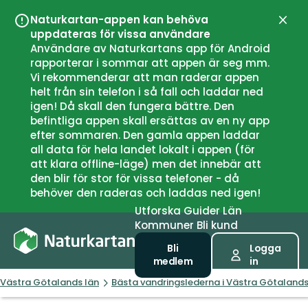
Naturkartan-appen kan behöva
Stän
uppdateras för vissa användare
Användare av Naturkartans app för Android
rapporterar i sommar att appen är seg mm.
Vi rekommenderar att man raderar appen
helt från sin telefon i så fall och laddar ned
igen! Då skall den fungera bättre. Den
befintliga appen skall ersättas av en ny app
efter sommaren. Den gamla appen laddar
all data för hela landet lokalt i appen (för
att klara offline-läge) men det innebär att
den blir för stor för vissa telefoner - då
behöver den raderas och laddas ned igen!
Utforska
Guider
Län
Kommuner
Bli kund
Bli
Logga
medlem
in
Västra Götalands län
Bästa vandringslederna i Västra Götalands