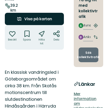
leden
med
39.2
km
kollektivtr
afik
Visa på kartan
Avresa
A
Åtgärder
Hitta
närmas
hållpla
Ankomst
B
Byt
Besökt
Spara
Hitta
Dela
avgång
hit
och
ankomst
Sök
kollektivtrafik
Beskrivning
En klassisk vandringsled i
Göteborgsområdet om
Länkar
cirka 38 km. Från Skatås
motionscentrum till
Mer
information
slutdestinationen
om
Hindåsgården i Härryda