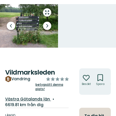
Gå
till
helskärmsläge
Föregående
Nästa
bild
bildspel
Vildmarksleden
Åtgärder
av
Vandring
5
Besökt
Spara
Hitt
betygsätt denna
hit
plats!
stjärnor
Län:
Västra Götalands län
6619.81 km från dig
Information
om
LÄNGD
Ta dig hit