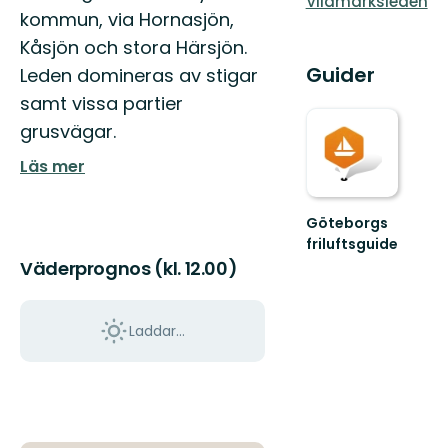
Vildmarksleden
kommun, via Hornasjön,
Kåsjön och stora Härsjön.
Guider
Leden domineras av stigar
samt vissa partier
grusvägar.
Läs mer
Göteborgs
friluftsguide
Välkommen
Väderprognos (kl. 12.00)
till
Göteborgs
friluftsguide!
Laddar...