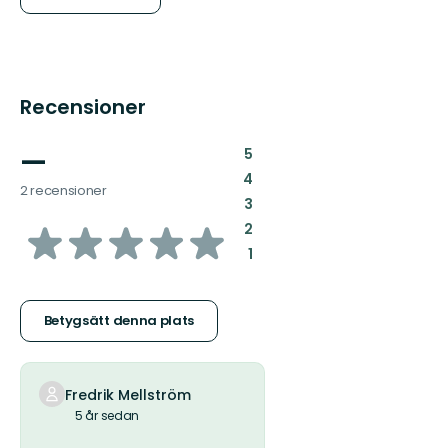
Recensioner
—
:
5
:
4
2 recensioner
:
3
av
:
2
:
1
5
stjärnor
Betygsätt denna plats
Fredrik Mellström
5 år sedan