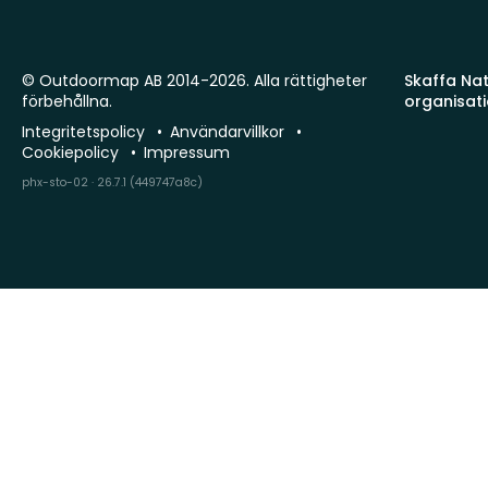
© Outdoormap AB 2014-2026. Alla rättigheter
Skaffa Natu
förbehållna.
organisat
Integritetspolicy
Användarvillkor
Cookiepolicy
Impressum
phx-sto-02 · 26.7.1 (449747a8c)