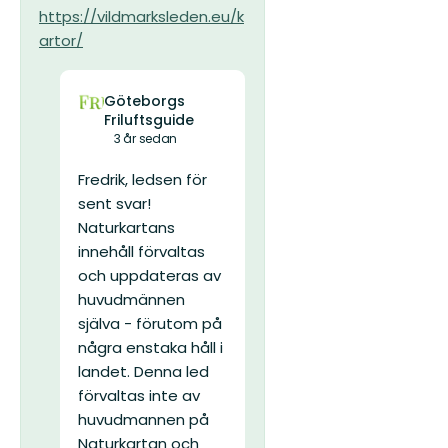
https://vildmarksleden.eu/k
artor/
Göteborgs
Friluftsguide
3 år sedan
Fredrik, ledsen för
sent svar!
Naturkartans
innehåll förvaltas
och uppdateras av
huvudmännen
själva - förutom på
några enstaka håll i
landet. Denna led
förvaltas inte av
huvudmannen på
Naturkartan och