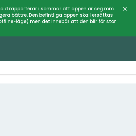
oid rapporterar i sommar att appen är seg mm.
Stän
gera bättre. Den befintliga appen skall ersättas
fline-läge) men det innebär att den blir för stor