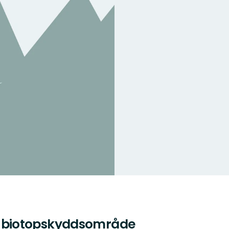
igt biotopskyddsområde