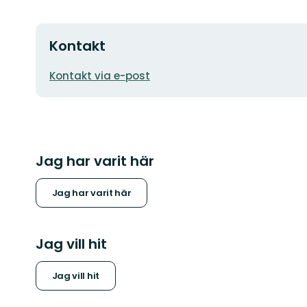
Kontakt
E-
Kontakt via e-post
postadress
Jag har varit här
Jag har varit här
Jag vill hit
Jag vill hit