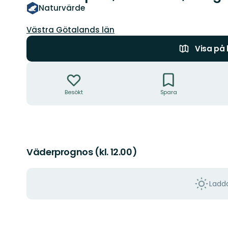
Naturvärde
Län:
Västra Götalands län
Visa på
Åtgärder
Besökt
Spara
Väderprognos (kl. 12.00)
Ladda