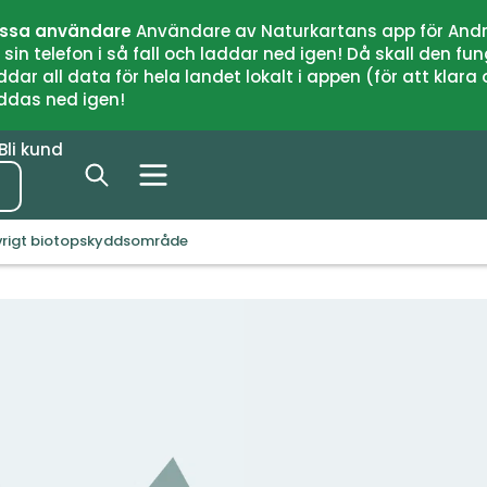
issa användare
Användare av Naturkartans app för Andr
n telefon i så fall och laddar ned igen! Då skall den fun
 all data för hela landet lokalt i appen (för att klara of
addas ned igen!
Bli kund
 Övrigt biotopskyddsområde