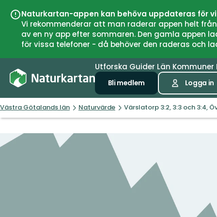
Naturkartan-appen kan behöva uppdateras för v
Vi rekommenderar att man raderar appen helt från si
av en ny app efter sommaren. Den gamla appen laddar
för vissa telefoner - då behöver den raderas och l
Utforska
Guider
Län
Kommuner
Bli medlem
Logga in
Västra Götalands län
Naturvärde
Värslatorp 3:2, 3:3 och 3:4,