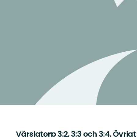
Värslatorp 3:2, 3:3 och 3:4, Övr