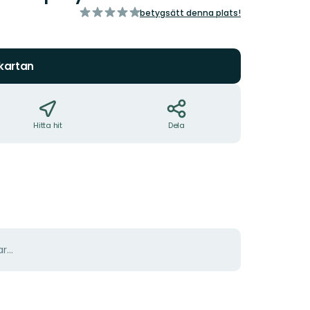
av
betygsätt denna plats!
5
stjärnor
 kartan
Hitta hit
Dela
r...