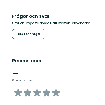
Frågor och svar
Ställ en fråga till andra Naturkartan-användare.
Ställ en fråga
Recensioner
—
0 recensioner
av
5