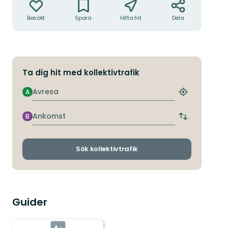
Besökt
Spara
Hitta hit
Dela
Ta dig hit med kollektivtrafik
Avresa
A
Hitta
närmaste
hållplats
Ankomst
B
Byt
avgångs-
och
ankomsthållp
Sök kollektivtrafik
Guider