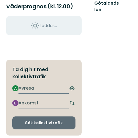
Götalands
Väderprognos (kl. 12.00)
län
Laddar...
Ta dig hit med
kollektivtrafik
Avresa
A
Hitta
närmaste
hållplats
Ankomst
B
Byt
avgångs-
och
ankomsthållplatser
Sök kollektivtrafik