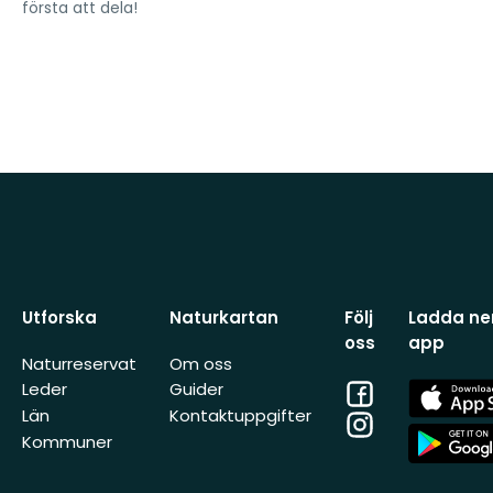
första att dela!
Utforska
Naturkartan
Följ
Ladda ner
oss
app
Naturreservat
Om oss
Facebook
App
Leder
Guider
Store
Län
Kontaktuppgifter
Instagram
App
Kommuner
Store