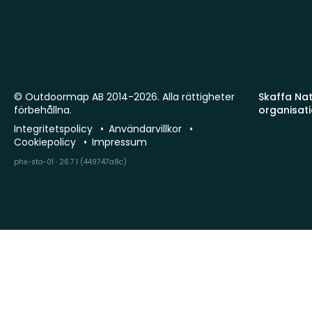
© Outdoormap AB 2014-2026. Alla rättigheter
Skaffa Natu
förbehållna.
organisat
Integritetspolicy
Användarvillkor
Cookiepolicy
Impressum
phx-sto-01 · 26.7.1 (449747a8c)