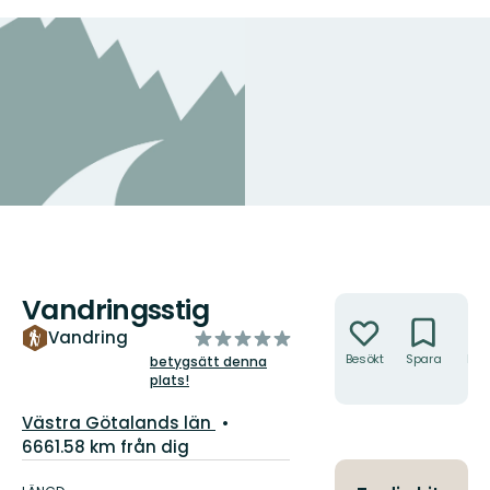
Vandringsstig
Åtgärder
av
Vandring
5
Besökt
Spara
Hitt
betygsätt denna
hit
plats!
stjärnor
Län:
Västra Götalands län
6661.58 km från dig
Information