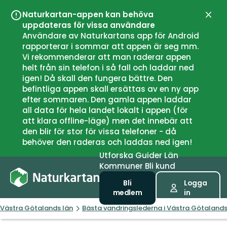
Naturkartan-appen kan behöva
Stän
uppdateras för vissa användare
Användare av Naturkartans app för Android
rapporterar i sommar att appen är seg mm.
Vi rekommenderar att man raderar appen
helt från sin telefon i så fall och laddar ned
igen! Då skall den fungera bättre. Den
befintliga appen skall ersättas av en ny app
efter sommaren. Den gamla appen laddar
all data för hela landet lokalt i appen (för
att klara offline-läge) men det innebär att
den blir för stor för vissa telefoner - då
behöver den raderas och laddas ned igen!
Utforska
Guider
Län
Kommuner
Bli kund
Bli
Logga
medlem
in
Västra Götalands län
Bästa vandringslederna i Västra Götalands