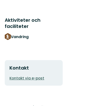
Aktiviteter och
faciliteter
Vandring
Kontakt
E-
Kontakt via e-post
postadress