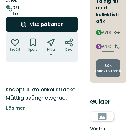
om
LÄNGD
Ta dig hit
leden
med
3.9
km
kollektivtr
afik
Visa på kartan
Avresa
A
Åtgärder
Hitta
närmas
hållpla
Ankomst
B
Byt
Besökt
Spara
Hitta
Dela
avgång
hit
och
ankomst
Sök
kollektivtrafik
Beskrivning
Knappt 4 km enkel sträcka.
Måttlig svårighetsgrad.
Guider
Läs mer
Västra