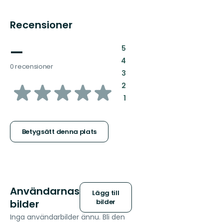
Recensioner
—
:
5
:
4
0 recensioner
:
3
av
:
2
:
1
5
stjärnor
Betygsätt denna plats
Användarnas
Lägg till
bilder
bilder
Inga användarbilder ännu. Bli den