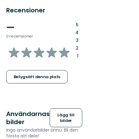
Recensioner
—
:
5
:
4
0 recensioner
:
3
av
:
2
:
1
5
stjärnor
Betygsätt denna plats
Användarnas
Lägg till
bilder
bilder
Inga användarbilder ännu. Bli den
första att dela!