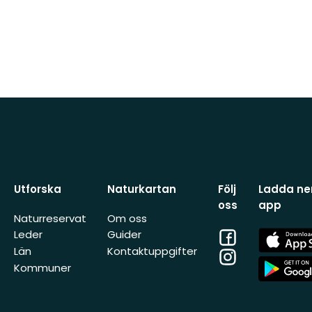
Utforska
Naturkartan
Följ
Ladda ner
oss
app
Naturreservat
Om oss
Facebook
App
Leder
Guider
Store
Län
Kontaktuppgifter
Instagram
App
Kommuner
Store