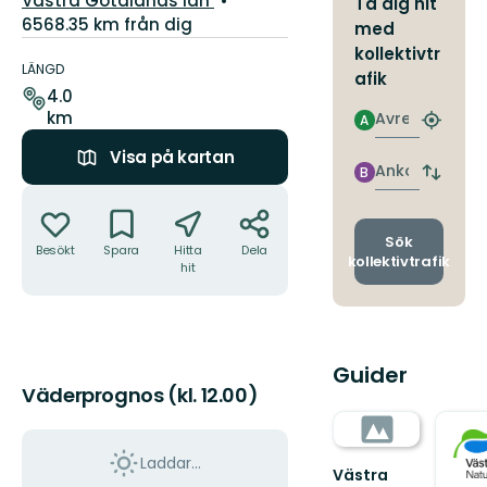
Västra Götalands län
Ta dig hit
6568.35 km från dig
med
Information
kollektivtr
om
LÄNGD
afik
leden
4.0
km
Avresa
A
Hitta
närmas
Visa på kartan
hållpla
Ankomst
B
Byt
Åtgärder
avgång
och
ankomst
Sök
Besökt
Spara
Hitta
Dela
kollektivtrafik
hit
Guider
Väderprognos (kl. 12.00)
Laddar...
Västra