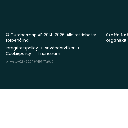
© Outdoormap AB 2014-2026. Alla rättigheter
Skaffa Natu
förbehållna.
organisat
Integritetspolicy
Användarvillkor
Cookiepolicy
Impressum
phx-sto-02 · 26.7.1 (449747a8c)