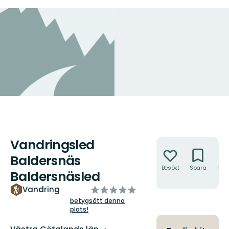
Vandringsled
Åtgärder
Baldersnäs
Besökt
Spara
Hitt
Baldersnäsled
hit
av
Vandring
5
betygsätt denna
plats!
stjärnor
Län: