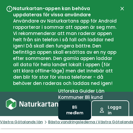
Naturkartan-appen kan behöva
Stän
uppdateras för vissa användare
Användare av Naturkartans app för Android
rapporterar i sommar att appen är seg mm.
Vi rekommenderar att man raderar appen
helt från sin telefon i så fall och laddar ned
igen! Då skall den fungera bättre. Den
befintliga appen skall ersättas av en ny app
efter sommaren. Den gamla appen laddar
all data för hela landet lokalt i appen (för
att klara offline-läge) men det innebär att
den blir för stor för vissa telefoner - då
behöver den raderas och laddas ned igen!
Utforska
Guider
Län
Kommuner
Bli kund
Bli
Logga
medlem
in
Västra Götalands län
Bästa vandringslederna i Västra Götalands