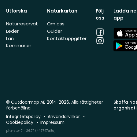
Utforska
Naturkartan
Följ
Ladda ner
oss
app
Naturreservat
Om oss
Facebook
App
Leder
Guider
Store
Län
Kontaktuppgifter
Instagram
App
Kommuner
Store
© Outdoormap AB 2014-2026. Alla rättigheter
Skaffa Natu
förbehållna.
organisat
Integritetspolicy
Användarvillkor
Cookiepolicy
Impressum
phx-sto-01 · 26.7.1 (449747a8c)