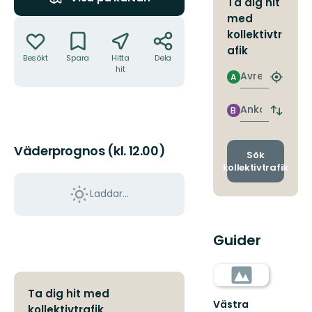
Ta dig hit
med
Åtgärder
kollektivtr
afik
Besökt
Spara
Hitta
Dela
hit
Avresa
A
Hitta
närmas
hållpla
Ankomst
B
Byt
avgång
och
Väderprognos (kl. 12.00)
ankomst
Sök
kollektivtrafik
Laddar...
Guider
Ta dig hit med
Västra
kollektivtrafik