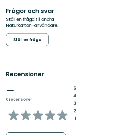
Frågor och svar
Ställ en fråga till andra
Naturkartan-användare.
Ställ en fråga
Recensioner
—
:
5
:
4
0 recensioner
:
3
av
:
2
:
1
5