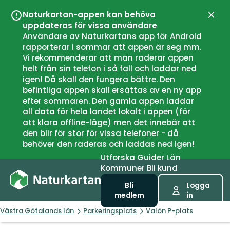
Naturkartan-appen kan behöva
Stän
uppdateras för vissa användare
Användare av Naturkartans app för Android
rapporterar i sommar att appen är seg mm.
Vi rekommenderar att man raderar appen
helt från sin telefon i så fall och laddar ned
igen! Då skall den fungera bättre. Den
befintliga appen skall ersättas av en ny app
efter sommaren. Den gamla appen laddar
all data för hela landet lokalt i appen (för
att klara offline-läge) men det innebär att
den blir för stor för vissa telefoner - då
behöver den raderas och laddas ned igen!
Utforska
Guider
Län
Kommuner
Bli kund
Bli
Logga
medlem
in
Västra Götalands län
Parkeringsplats
Valön P-plats