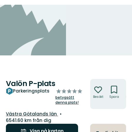
Valön P-plats
Åtgärder
av
Parkeringsplats
5
Besökt
Spara
Hitt
betygsätt
hit
stjärnor
denna plats!
Län:
Västra Götalands län
6541.60 km från dig
Visa på kartan