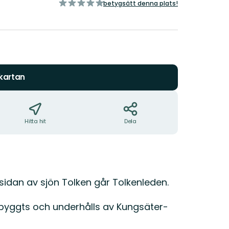
av
betygsätt denna plats!
5
stjärnor
 kartan
Hitta hit
Dela
idan av sjön Tolken går Tolkenleden.
byggts och underhålls av Kungsäter-