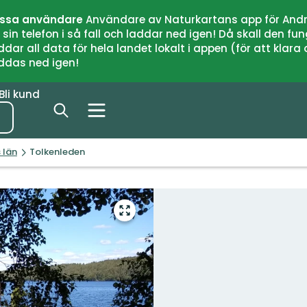
issa användare
Användare av Naturkartans app för Andr
n telefon i så fall och laddar ned igen! Då skall den fun
 all data för hela landet lokalt i appen (för att klara of
addas ned igen!
Bli kund
 län
Tolkenleden
Gå
till
helskärmsläge