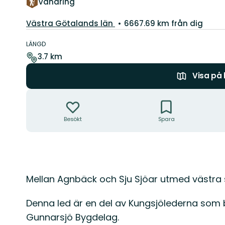
Vandring
Län:
Västra Götalands län
6667.69 km från dig
Information
om
LÄNGD
leden
3.7 km
Visa på
Åtgärder
Besökt
Spara
Beskrivning
Mellan Agnbäck och Sju Sjöar utmed västra s
Denna led är en del av Kungsjölederna som 
Gunnarsjö Bygdelag.