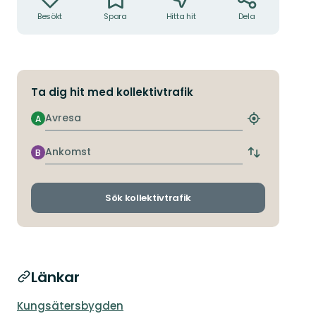
Besökt
Spara
Hitta hit
Dela
Ta dig hit med kollektivtrafik
Avresa
A
Hitta
närmaste
hållplats
Ankomst
B
Byt
avgångs-
och
ankomsthållp
Sök kollektivtrafik
Länkar
Kungsätersbygden