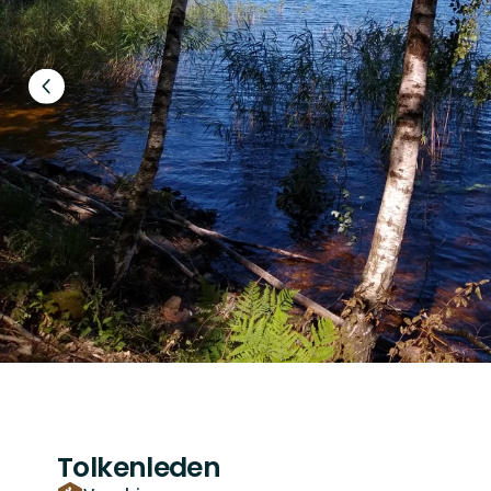
Föregående
bild
Tolkenleden