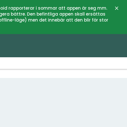
oid rapporterar i sommar att appen är seg mm.
Stän
gera bättre. Den befintliga appen skall ersättas
fline-läge) men det innebär att den blir för stor