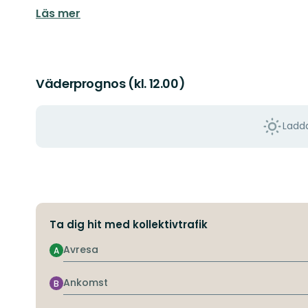
Läs mer
Väderprognos (kl. 12.00)
Ladda
Ta dig hit med kollektivtrafik
Avresa
A
Ankomst
B