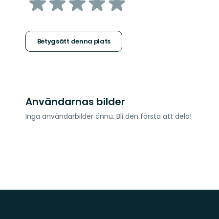
av
5
stjärnor
Betygsätt denna plats
Användarnas bilder
Inga användarbilder ännu. Bli den första att dela!