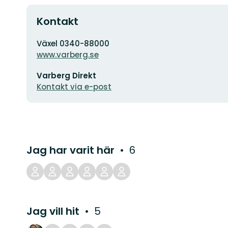
Kontakt
Adress
Växel 0340-88000
www.varberg.se
E-
Varberg Direkt
postadress
Kontakt via e-post
Jag har varit här
6
Jag vill hit
5