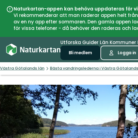
Naturkartan-appen kan behöva uppdateras för v
Vi rekommenderar att man raderar appen helt från si
av en ny app efter sommaren. Den gamla appen laddar
för vissa telefoner - då behöver den raderas och l
Utforska
Guider
Län
Kommuner
Bli medlem
Logga in
Västra Götalands län
Bästa vandringslederna i Västra Götalands