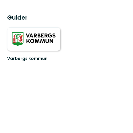
Guider
Varbergs kommun
Välkommen
ut
i
Varbergs
fantastiska
natur!