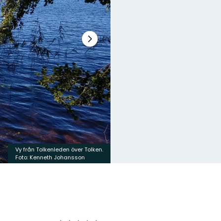
Nästa
bildspel
Vy från Tolkenleden över Tolken.
Foto: Kenneth Johansson