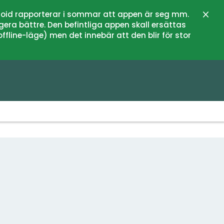
oid rapporterar i sommar att appen är seg mm.
Stän
gera bättre. Den befintliga appen skall ersättas
fline-läge) men det innebär att den blir för stor