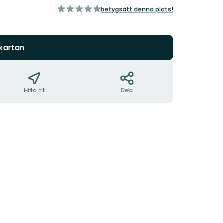
av
betygsätt denna plats!
5
stjärnor
 kartan
Hitta hit
Dela