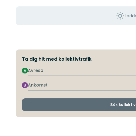
Ladda
Ta dig hit med kollektivtrafik
Avresa
A
Ankomst
B
Sök kollektiv