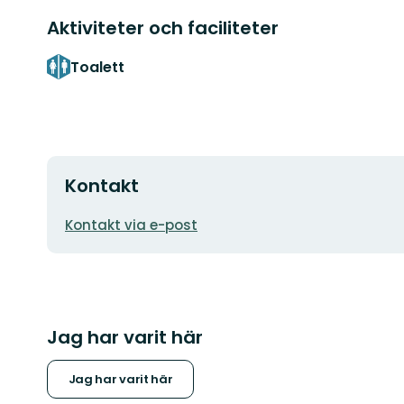
Aktiviteter och faciliteter
Toalett
Kontakt
E-
Kontakt via e-post
postadress
Jag har varit här
Jag har varit här