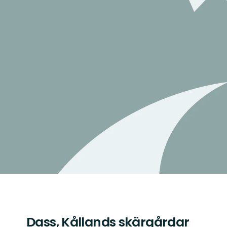
Dass, Kållands skärgårdar