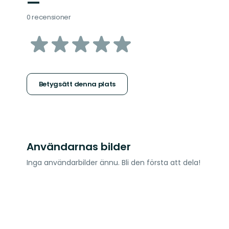
—
0 recensioner
av
5
stjärnor
Betygsätt denna plats
Användarnas bilder
Inga användarbilder ännu. Bli den första att dela!