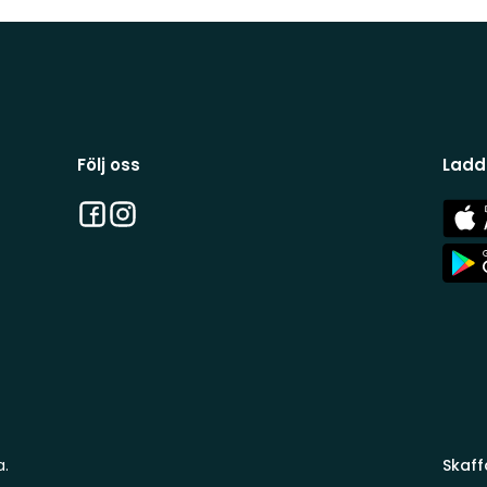
Följ oss
Ladd
Facebook
Instagram
App
Stor
App
Stor
a.
Skaff