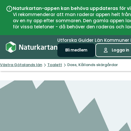
Naturkartan-appen kan behöva uppdateras för v
Vi rekommenderar att man raderar appen helt från si
av en ny app efter sommaren. Den gamla appen laddar
för vissa telefoner - då behöver den raderas och l
Utforska
Guider
Län
Kommuner
Bli medlem
Logga in
Västra Götalands län
Toalett
Dass, Kållands skärgårdar