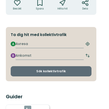
Besökt
Spara
Hitta hit
Dela
Ta dig hit med kollektivtrafik
Avresa
A
Hitta
närmaste
hållplats
Ankomst
B
Byt
avgångs-
och
ankomsthållp
Sök kollektivtrafik
Guider