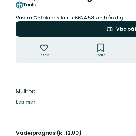
Toalett
Län:
Västra Götalands län
6624.58 km från dig
Visa på
Åtgärder
Besökt
Spara
Beskrivning
Mulltoa
Läs mer
Väderprognos (kl. 12.00)