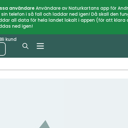
issa användare
Användare av Naturkartans app för Andr
n telefon i så fall och laddar ned igen! Då skall den fun
 all data för hela landet lokalt i appen (för att klara of
addas ned igen!
Bli kund