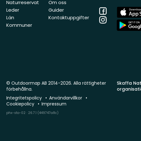
Naturreservat
Om oss
Facebook
App
Leder
Guider
Store
Län
Kontaktuppgifter
Instagram
App
Kommuner
Store
© Outdoormap AB 2014-2026. Alla rättigheter
Skaffa Natu
förbehållna.
organisat
Integritetspolicy
Användarvillkor
Cookiepolicy
Impressum
phx-sto-02 · 26.7.1 (449747a8c)