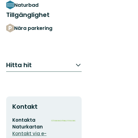
Naturbad
Tillgänglighet
Nära parkering
Hitta hit
Kontakt
E-
Organisationens
Kontakta
postadress
logotyp
Naturkartan
Kontakt via e-