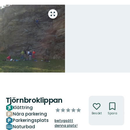
Gå
till
helskärmsläge
Tjörnbroklippan
Åtgärder
Klättring
av
Nära parkering
Besökt
Spara
Hitt
5
hit
Parkeringsplats
betygsätt
stjärnor
denna plats!
Naturbad