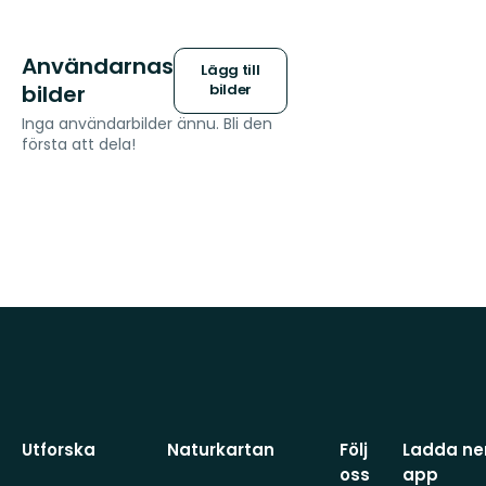
Användarnas
Lägg till
bilder
bilder
Inga användarbilder ännu. Bli den
första att dela!
Utforska
Naturkartan
Följ
Ladda ner
oss
app