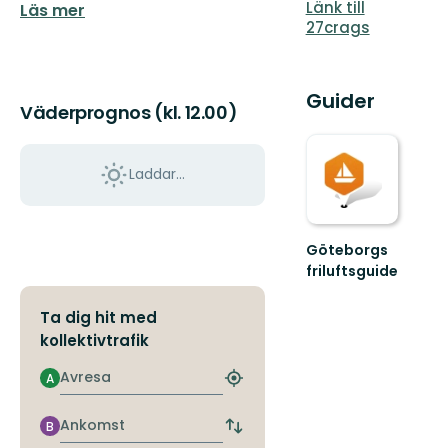
Länk till
Läs mer
27crags
Guider
Väderprognos (kl. 12.00)
Laddar...
Göteborgs
friluftsguide
Välkommen
till
Ta dig hit med
Göteborgs
kollektivtrafik
friluftsguide!
Avresa
A
Hitta
närmaste
hållplats
Ankomst
B
Byt