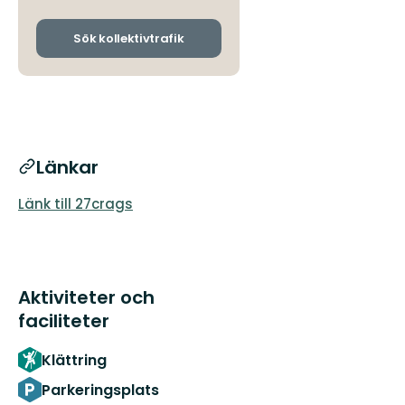
avgångs-
och
ankomsthållplatser
Sök kollektivtrafik
Länkar
Länk till 27crags
Aktiviteter och
faciliteter
Klättring
Parkeringsplats