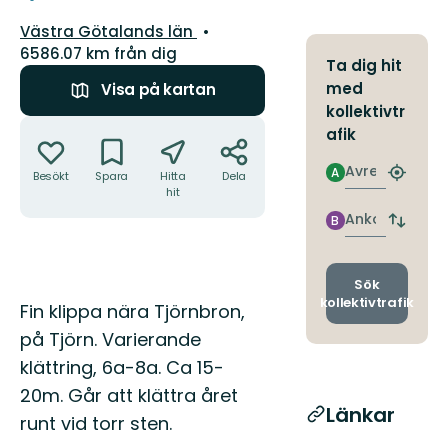
Län:
Västra Götalands län
6586.07 km från dig
Ta dig hit
med
Visa på kartan
kollektivtr
Åtgärder
afik
Avresa
A
Besökt
Spara
Hitta
Dela
Hitta
hit
närmas
hållpla
Ankomst
B
Byt
avgång
och
ankomst
Sök
kollektivtrafik
Beskrivning
Fin klippa nära Tjörnbron,
på Tjörn. Varierande
klättring, 6a-8a. Ca 15-
20m. Går att klättra året
Länkar
runt vid torr sten.