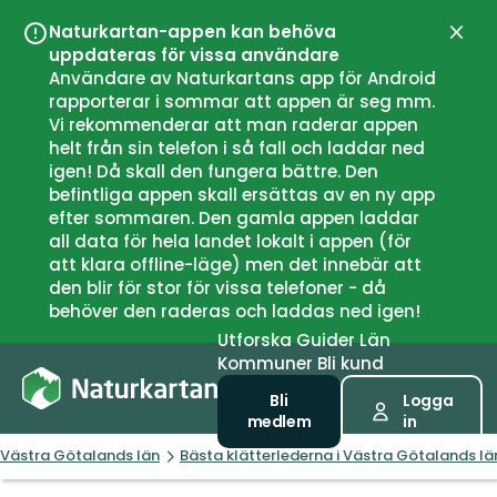
Naturkartan-appen kan behöva
Stän
uppdateras för vissa användare
Användare av Naturkartans app för Android
rapporterar i sommar att appen är seg mm.
Vi rekommenderar att man raderar appen
helt från sin telefon i så fall och laddar ned
igen! Då skall den fungera bättre. Den
befintliga appen skall ersättas av en ny app
efter sommaren. Den gamla appen laddar
all data för hela landet lokalt i appen (för
att klara offline-läge) men det innebär att
den blir för stor för vissa telefoner - då
behöver den raderas och laddas ned igen!
Utforska
Guider
Län
Kommuner
Bli kund
Bli
Logga
medlem
in
Västra Götalands län
Bästa klätterlederna i Västra Götalands lä