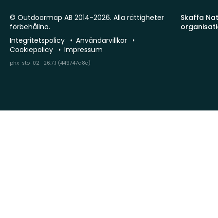
© Outdoormap AB 2014-2026. Alla rättigheter
Skaffa Natu
förbehållna.
organisat
Integritetspolicy
Användarvillkor
Cookiepolicy
Impressum
phx-sto-02 · 26.7.1 (449747a8c)