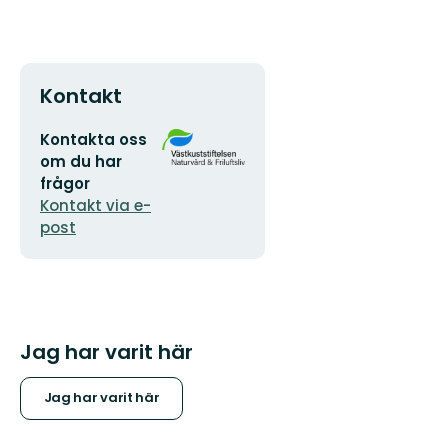
Kontakt
E-
Organisationens
Kontakta oss
postadress
logotyp
om du har
frågor
Kontakt via e-
post
Jag har varit här
Jag har varit här