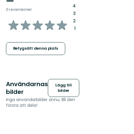
—
:
4
0 recensioner
:
3
av
:
2
:
1
5
stjärnor
Betygsätt denna plats
Användarnas
Lägg till
bilder
bilder
Inga användarbilder ännu. Bli den
första att dela!