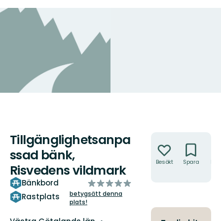
Tillgänglighetsanpa
Åtgärder
ssad bänk,
Besökt
Spara
Hitt
Risvedens vildmark
hit
av
Bänkbord
5
betygsätt denna
Rastplats
plats!
stjärnor
Län: