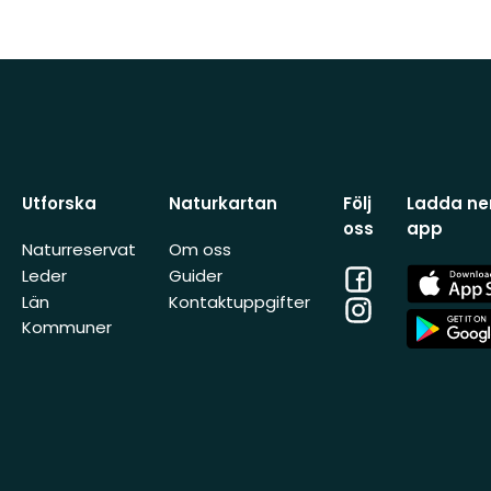
Utforska
Naturkartan
Följ
Ladda ner
oss
app
Naturreservat
Om oss
Facebook
App
Leder
Guider
Store
Län
Kontaktuppgifter
Instagram
App
Kommuner
Store