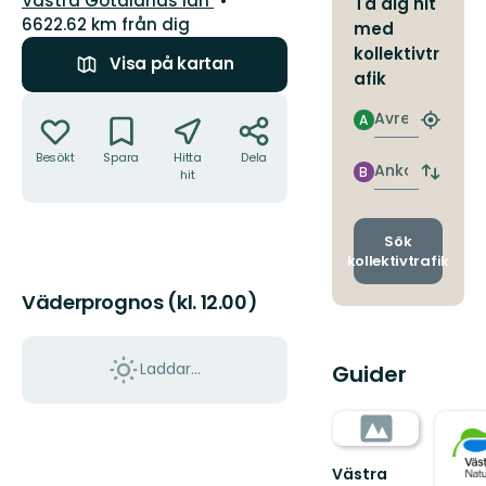
Västra Götalands län
Ta dig hit
6622.62 km från dig
med
kollektivtr
Visa på kartan
afik
Åtgärder
Avresa
A
Hitta
närmas
Besökt
Spara
Hitta
Dela
hållpla
Ankomst
B
hit
Byt
avgång
och
ankomst
Sök
kollektivtrafik
Väderprognos (kl. 12.00)
Laddar...
Guider
Västra