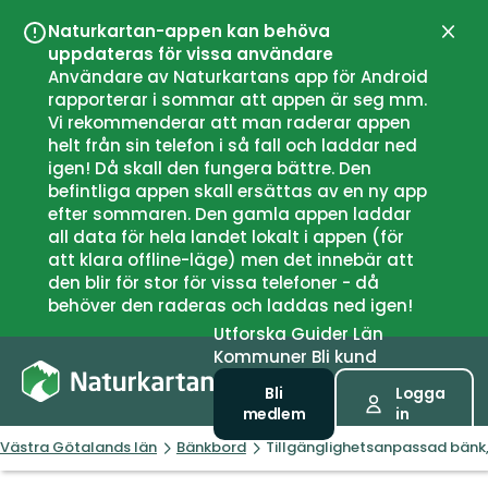
Naturkartan-appen kan behöva
Stän
uppdateras för vissa användare
Användare av Naturkartans app för Android
rapporterar i sommar att appen är seg mm.
Vi rekommenderar att man raderar appen
helt från sin telefon i så fall och laddar ned
igen! Då skall den fungera bättre. Den
befintliga appen skall ersättas av en ny app
efter sommaren. Den gamla appen laddar
all data för hela landet lokalt i appen (för
att klara offline-läge) men det innebär att
den blir för stor för vissa telefoner - då
behöver den raderas och laddas ned igen!
Utforska
Guider
Län
Kommuner
Bli kund
Bli
Logga
medlem
in
Västra Götalands län
Bänkbord
Tillgänglighetsanpassad bänk,