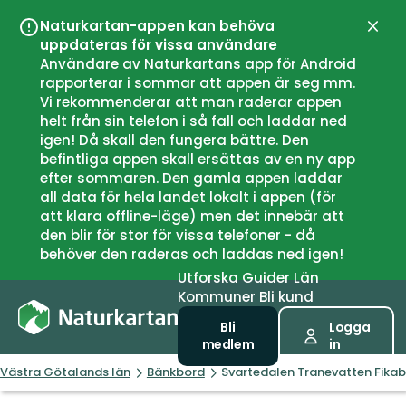
Naturkartan-appen kan behöva
Stän
uppdateras för vissa användare
Användare av Naturkartans app för Android
rapporterar i sommar att appen är seg mm.
Vi rekommenderar att man raderar appen
helt från sin telefon i så fall och laddar ned
igen! Då skall den fungera bättre. Den
befintliga appen skall ersättas av en ny app
efter sommaren. Den gamla appen laddar
all data för hela landet lokalt i appen (för
att klara offline-läge) men det innebär att
den blir för stor för vissa telefoner - då
behöver den raderas och laddas ned igen!
Utforska
Guider
Län
Kommuner
Bli kund
Bli
Logga
medlem
in
Västra Götalands län
Bänkbord
Svartedalen Tranevatten Fikab