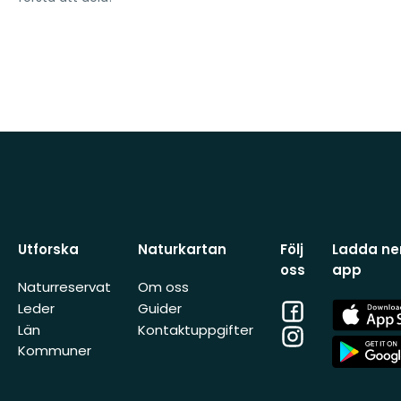
Utforska
Naturkartan
Följ
Ladda ner
oss
app
Naturreservat
Om oss
Facebook
App
Leder
Guider
Store
Län
Kontaktuppgifter
Instagram
App
Kommuner
Store