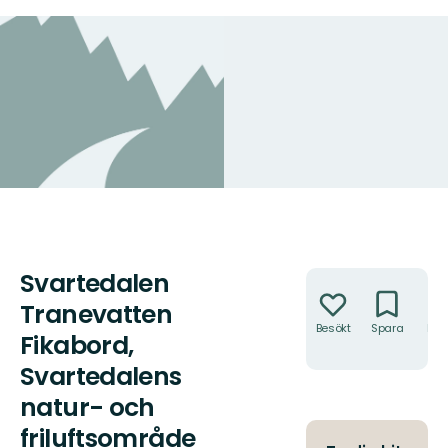
Svartedalen
Åtgärder
Tranevatten
Besökt
Spara
Hitt
Fikabord,
hit
Svartedalens
natur- och
friluftsområde