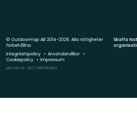
© Outdoormap AB 2014-2026. Alla rättigheter
Skaffa Natu
förbehållna.
organisat
Integritetspolicy
Användarvillkor
Cookiepolicy
Impressum
phx-sto-02 · 26.7.1 (449747a8c)