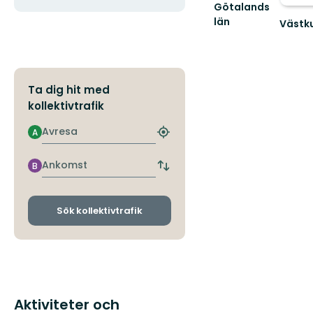
Götalands
län
Västku
Naturv
och
friluftsl
i
Ta dig hit med
Västsve
värn...
kollektivtrafik
Avresa
A
Hitta
närmaste
hållplats
Ankomst
B
Byt
avgångs-
och
ankomsthållplatser
Sök kollektivtrafik
Aktiviteter och