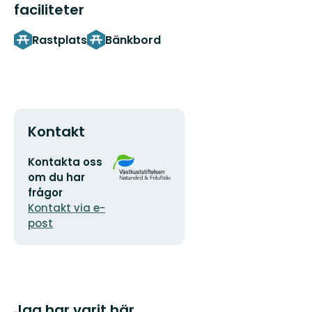
faciliteter
Rastplats
Bänkbord
Kontakt
E-
Organisationens
Kontakta oss
postadress
logotyp
om du har
frågor
Kontakt via e-
post
Jag har varit här