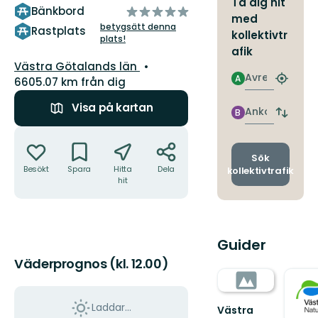
Ta dig hit
av
Bänkbord
med
5
betygsätt denna
Rastplats
kollektivtr
plats!
stjärnor
afik
Län:
Västra Götalands län
Avresa
A
6605.07 km från dig
Hitta
närmas
Visa på kartan
hållpla
Ankomst
B
Byt
avgång
Åtgärder
och
ankomst
Sök
Besökt
Spara
Hitta
Dela
kollektivtrafik
hit
Guider
Väderprognos (kl. 12.00)
Laddar...
Västra