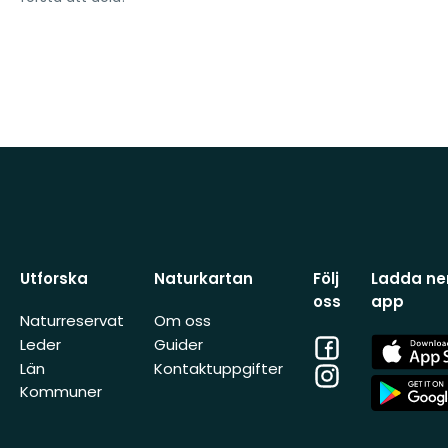
Utforska
Naturkartan
Följ
Ladda ner
oss
app
Naturreservat
Om oss
Facebook
App
Leder
Guider
Store
Län
Kontaktuppgifter
Instagram
App
Kommuner
Store