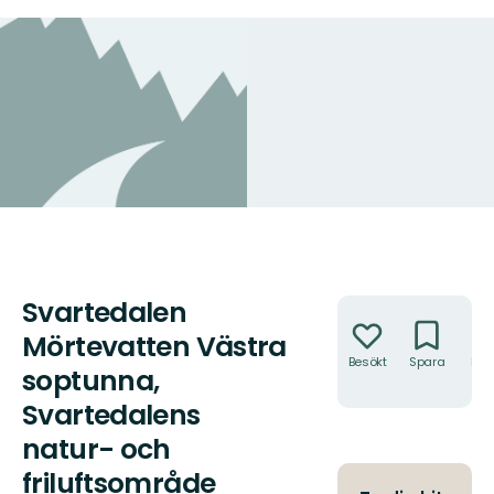
Svartedalen
Åtgärder
Mörtevatten Västra
Besökt
Spara
Hitt
soptunna,
hit
Svartedalens
natur- och
friluftsområde