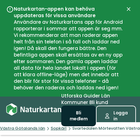
Naturkartan-appen kan behöva
Stän
uppdateras för vissa användare
Användare av Naturkartans app för Android
rapporterar i sommar att appen är seg mm.
Vi rekommenderar att man raderar appen
helt från sin telefon i så fall och laddar ned
igen! Då skall den fungera bättre. Den
befintliga appen skall ersättas av en ny app
efter sommaren. Den gamla appen laddar
all data för hela landet lokalt i appen (för
att klara offline-läge) men det innebär att
den blir för stor för vissa telefoner - då
behöver den raderas och laddas ned igen!
Utforska
Guider
Län
Kommuner
Bli kund
Bli
Logga
medlem
in
Västra Götalands län
Sopkärl
Svartedalen Mörtevatten Västra 