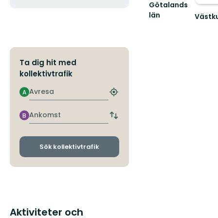
Götalands
län
Västku
Naturv
och
friluftsl
i
Ta dig hit med
Västsve
värn...
kollektivtrafik
Avresa
A
Hitta
närmaste
hållplats
Ankomst
B
Byt
avgångs-
och
ankomsthållplatser
Sök kollektivtrafik
Aktiviteter och