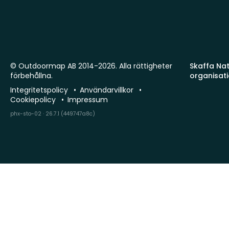
© Outdoormap AB 2014-2026. Alla rättigheter
Skaffa Natu
förbehållna.
organisat
Integritetspolicy
Användarvillkor
Cookiepolicy
Impressum
phx-sto-02 · 26.7.1 (449747a8c)