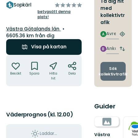
Ta dig hit
av
Sopkärl
med
5
betygsätt denna
kollektivtr
plats!
stjärnor
afik
Län:
Västra Götalands län
Avresa
A
6605.36 km från dig
Hitta
närmas
Visa på kartan
hållpla
Ankomst
B
Byt
avgång
Åtgärder
och
ankomst
Sök
Besökt
Spara
Hitta
Dela
kollektivtrafik
hit
Guider
Väderprognos (kl. 12.00)
Laddar...
Västra