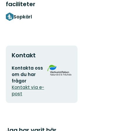
faciliteter
Sopkärl
Kontakt
E-
Organisationens
Kontakta oss
postadress
logotyp
om du har
frågor
Kontakt via e-
post
Jag har varit här