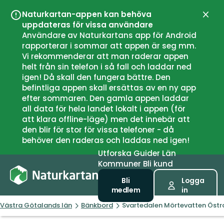
Naturkartan-appen kan behöva
Stän
uppdateras för vissa användare
Användare av Naturkartans app för Android
rapporterar i sommar att appen är seg mm.
Vi rekommenderar att man raderar appen
helt från sin telefon i så fall och laddar ned
igen! Då skall den fungera bättre. Den
befintliga appen skall ersättas av en ny app
efter sommaren. Den gamla appen laddar
all data för hela landet lokalt i appen (för
att klara offline-läge) men det innebär att
den blir för stor för vissa telefoner - då
behöver den raderas och laddas ned igen!
Utforska
Guider
Län
Kommuner
Bli kund
Bli
Logga
medlem
in
Västra Götalands län
Bänkbord
Svartedalen Mörtevatten Östra