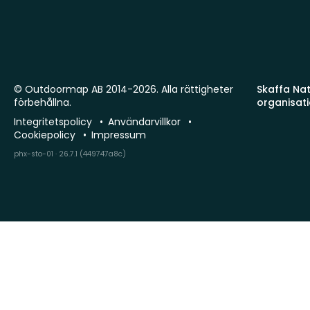
© Outdoormap AB 2014-2026. Alla rättigheter
Skaffa Natu
förbehållna.
organisat
Integritetspolicy
Användarvillkor
Cookiepolicy
Impressum
phx-sto-01 · 26.7.1 (449747a8c)