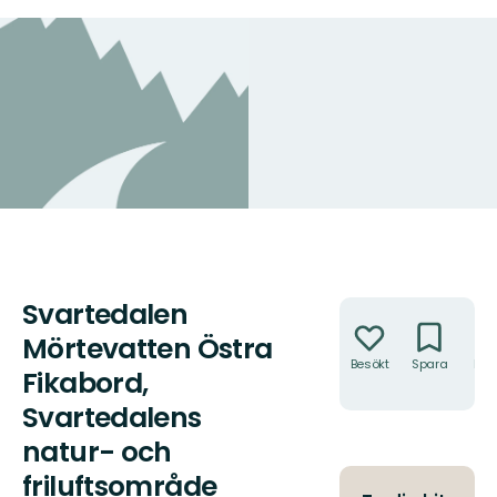
Svartedalen
Åtgärder
Mörtevatten Östra
Besökt
Spara
Hitt
Fikabord,
hit
Svartedalens
natur- och
friluftsområde