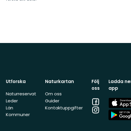
Utforska
Naturkartan
Följ
Ladda ner
oss
app
Naturreservat
Om oss
Facebook
App
Leder
Guider
Store
Län
Kontaktuppgifter
Instagram
App
Kommuner
Store