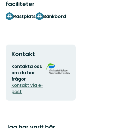
faciliteter
Rastplats
Bänkbord
Kontakt
E-
Organisationens
Kontakta oss
postadress
logotyp
om du har
frågor
Kontakt via e-
post
Jag har varit här