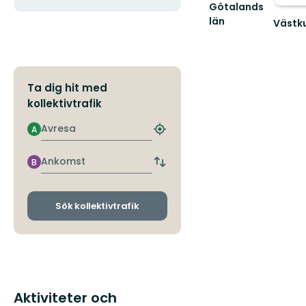
Götalands
län
Västku
Naturv
och
friluftsl
i
Ta dig hit med
Västsve
värn...
kollektivtrafik
Avresa
A
Hitta
närmaste
hållplats
Ankomst
B
Byt
avgångs-
och
ankomsthållplatser
Sök kollektivtrafik
Aktiviteter och