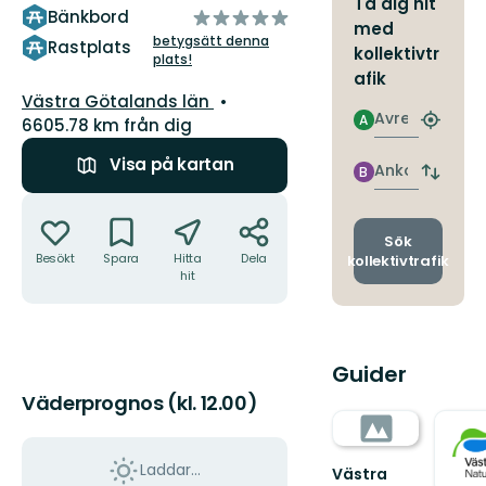
Ta dig hit
av
Bänkbord
med
5
betygsätt denna
Rastplats
kollektivtr
plats!
stjärnor
afik
Län:
Västra Götalands län
Avresa
A
6605.78 km från dig
Hitta
närmas
Visa på kartan
hållpla
Ankomst
B
Byt
avgång
Åtgärder
och
ankomst
Sök
Besökt
Spara
Hitta
Dela
kollektivtrafik
hit
Guider
Väderprognos (kl. 12.00)
Laddar...
Västra