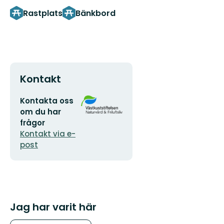
Rastplats
Bänkbord
Kontakt
E-
Organisationens
Kontakta oss
postadress
logotyp
om du har
frågor
Kontakt via e-
post
Jag har varit här