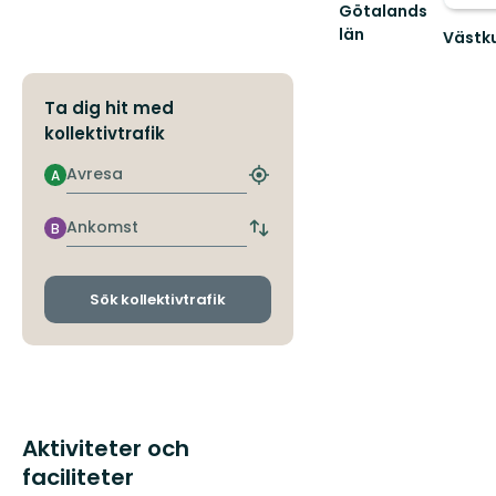
Götalands
län
Västku
Naturv
och
friluftsl
Ta dig hit med
i
kollektivtrafik
Västsve
värn...
Avresa
A
Hitta
närmaste
hållplats
Ankomst
B
Byt
avgångs-
och
ankomsthållplatser
Sök kollektivtrafik
Aktiviteter och
faciliteter