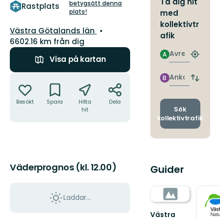
Ta dig hit
5
betygsätt denna
Rastplats
plats!
stjärnor
med
kollektivtr
Län:
Västra Götalands län
afik
6602.16 km från dig
Avresa
A
Hitta
Visa på kartan
närmas
hållpla
Åtgärder
Ankomst
B
Byt
avgång
och
Besökt
Spara
Hitta
Dela
ankomst
Sök
hit
kollektivtrafik
Väderprognos (kl. 12.00)
Guider
Laddar...
Västra