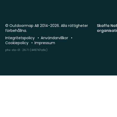
© Outdoormap AB 2014-2026. Alla rättigheter
Skaffa Natu
förbehållna.
organisat
Integritetspolicy
Användarvillkor
Cookiepolicy
Impressum
phx-sto-01 · 26.7.1 (449747a8c)