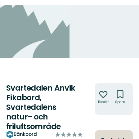
Svartedalen Anvik
Åtgärder
Fikabord,
Besökt
Spara
Hitt
Svartedalens
hit
natur- och
friluftsområde
av
Bänkbord