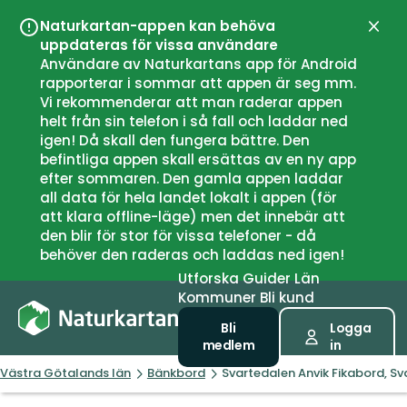
Naturkartan-appen kan behöva
Stän
uppdateras för vissa användare
Användare av Naturkartans app för Android
rapporterar i sommar att appen är seg mm.
Vi rekommenderar att man raderar appen
helt från sin telefon i så fall och laddar ned
igen! Då skall den fungera bättre. Den
befintliga appen skall ersättas av en ny app
efter sommaren. Den gamla appen laddar
all data för hela landet lokalt i appen (för
att klara offline-läge) men det innebär att
den blir för stor för vissa telefoner - då
behöver den raderas och laddas ned igen!
Utforska
Guider
Län
Kommuner
Bli kund
Bli
Logga
medlem
in
Västra Götalands län
Bänkbord
Svartedalen Anvik Fikabord, Sv