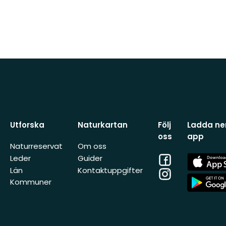
Utforska
Naturkartan
Följ
Ladda ner
oss
app
Naturreservat
Om oss
Facebook
App
Leder
Guider
Store
Län
Kontaktuppgifter
Instagram
App
Kommuner
Store