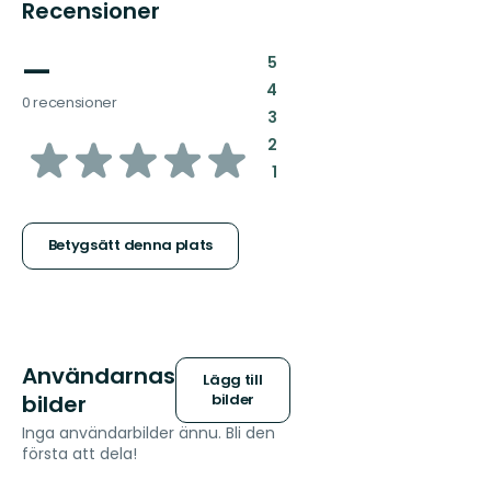
Recensioner
—
:
5
:
4
0 recensioner
:
3
av
:
2
:
1
5
stjärnor
Betygsätt denna plats
Användarnas
Lägg till
bilder
bilder
Inga användarbilder ännu. Bli den
första att dela!