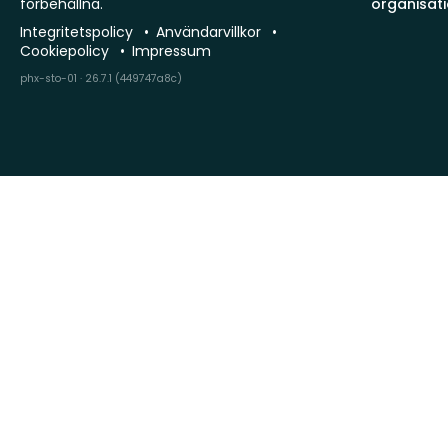
förbehållna.
organisat
Integritetspolicy
Användarvillkor
Cookiepolicy
Impressum
phx-sto-01 · 26.7.1 (449747a8c)