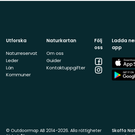
Utforska
Naturkartan
Följ
Ladda ner
oss
app
Naturreservat
Om oss
Facebook
App
Leder
Guider
Store
Län
Kontaktuppgifter
Instagram
App
Kommuner
Store
© Outdoormap AB 2014-2026. Alla rättigheter
Skaffa Natu