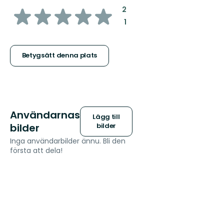
av
:
2
:
1
5
stjärnor
Betygsätt denna plats
Användarnas
Lägg till
bilder
bilder
Inga användarbilder ännu. Bli den
första att dela!