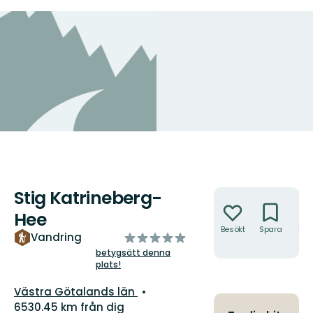
Stig Katrineberg-
Åtgärder
Hee
Besökt
Spara
Hitt
av
Vandring
hit
5
betygsätt denna
plats!
stjärnor
Län:
Västra Götalands län
6530.45 km från dig