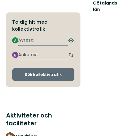
Götalands
län
Ta dig hit med
kollektivtrafik
Avresa
A
Hitta
närmaste
hållplats
Ankomst
B
Byt
avgångs-
och
ankomsthållplatser
Sök kollektivtrafik
Aktiviteter och
faciliteter