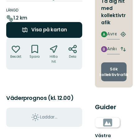
Ta dig hit
Information
med
om
LÄNGD
kollektivtr
leden
1.2 km
afik
Visa på kartan
Avresa
A
Hitta
Åtgärder
närmas
hållpla
Ankomst
B
Byt
Besökt
Spara
Hitta
Dela
avgång
hit
och
ankomst
Sök
kollektivtrafik
Väderprognos (kl. 12.00)
Guider
Laddar...
Västra