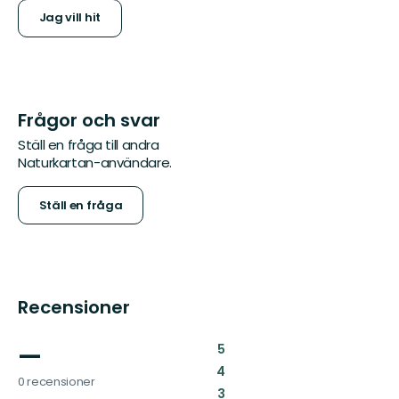
Jag vill hit
Frågor och svar
Ställ en fråga till andra
Naturkartan-användare.
Ställ en fråga
Recensioner
—
:
5
:
4
0 recensioner
:
3