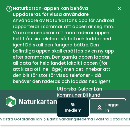
Naturkartan-appen kan behöva
Stän
uppdateras för vissa användare
Användare av Naturkartans app för Android
rapporterar i sommar att appen är seg mm.
Vi rekommenderar att man raderar appen
helt från sin telefon i så fall och laddar ned
igen! Då skall den fungera bättre. Den
befintliga appen skall ersättas av en ny app
efter sommaren. Den gamla appen laddar
all data för hela landet lokalt i appen (för
att klara offline-läge) men det innebär att
den blir för stor för vissa telefoner - då
behöver den raderas och laddas ned igen!
Utforska
Guider
Län
Kommuner
Bli kund
Bli
Logga
medlem
in
Västra Götalands län
Bästa vandringslederna i Västra Götalands