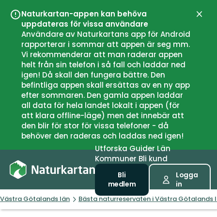
Naturkartan-appen kan behöva
Stän
uppdateras för vissa användare
Användare av Naturkartans app för Android
rapporterar i sommar att appen är seg mm.
Vi rekommenderar att man raderar appen
helt från sin telefon i så fall och laddar ned
igen! Då skall den fungera bättre. Den
befintliga appen skall ersättas av en ny app
efter sommaren. Den gamla appen laddar
all data för hela landet lokalt i appen (för
att klara offline-läge) men det innebär att
den blir för stor för vissa telefoner - då
behöver den raderas och laddas ned igen!
Utforska
Guider
Län
Kommuner
Bli kund
Bli
Logga
medlem
in
Västra Götalands län
Bästa naturreservaten i Västra Götalands 