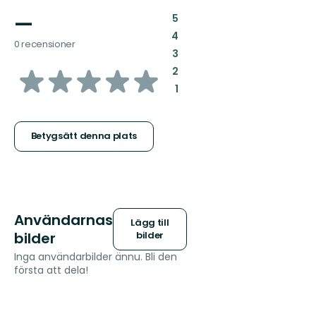
—
:
5
:
4
0 recensioner
:
3
av
:
2
:
1
5
stjärnor
Betygsätt denna plats
Användarnas
Lägg till
bilder
bilder
Inga användarbilder ännu. Bli den
första att dela!