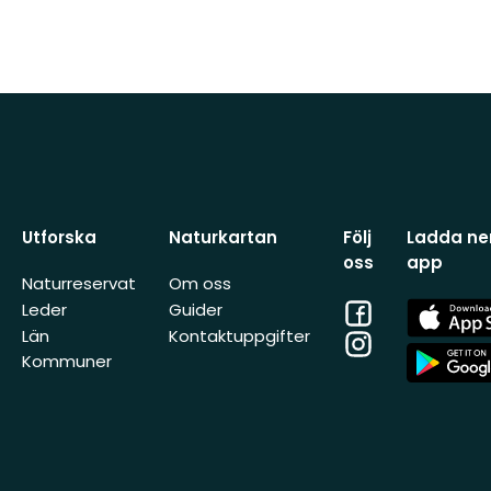
Utforska
Naturkartan
Följ
Ladda ner
oss
app
Naturreservat
Om oss
Facebook
App
Leder
Guider
Store
Län
Kontaktuppgifter
Instagram
App
Kommuner
Store