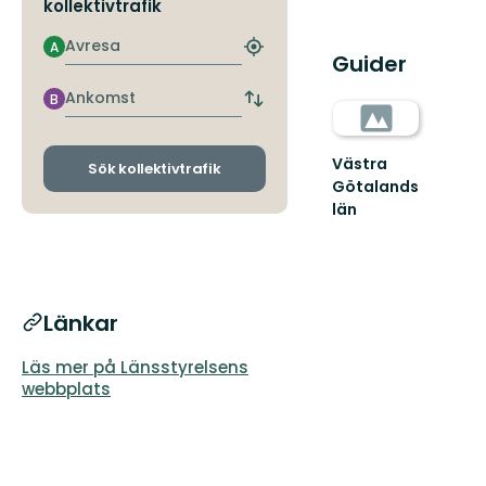
kollektivtrafik
Avresa
A
Hitta
Guider
närmaste
hållplats
Ankomst
B
Byt
avgångs-
och
Västra
ankomsthållplatser
Sök kollektivtrafik
Götalands
län
Länkar
Läs mer på Länsstyrelsens
webbplats