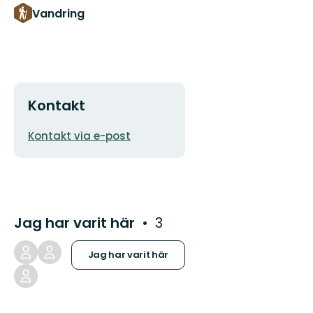
Vandring
Kontakt
E-
Kontakt via e-post
postadress
Jag har varit här
3
Jag har varit här