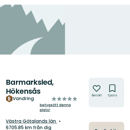
Barmarksled,
Åtgärder
Hökensås
Besökt
Spara
Hitt
av
Vandring
hit
5
betygsätt denna
plats!
stjärnor
Län:
Västra Götalands län
6705.85 km från dig