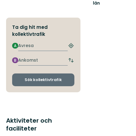
län
Ta dig hit med
kollektivtrafik
Avresa
A
Hitta
närmaste
hållplats
Ankomst
B
Byt
avgångs-
och
ankomsthållplatser
Sök kollektivtrafik
Aktiviteter och
faciliteter