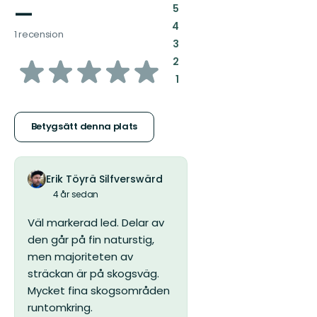
—
:
5
:
4
1 recension
:
3
av
:
2
:
1
5
stjärnor
Betygsätt denna plats
Erik Töyrä Silfverswärd
4 år sedan
Väl markerad led. Delar av
den går på fin naturstig,
men majoriteten av
sträckan är på skogsväg.
Mycket fina skogsområden
runtomkring.