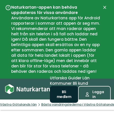
Naturkartan-appen kan behöva
Stän
uppdateras för vissa användare
Användare av Naturkartans app för Android
rapporterar i sommar att appen är seg mm.
Vi rekommenderar att man raderar appen
helt från sin telefon i så fall och laddar ned
igen! Då skall den fungera bättre. Den
befintliga appen skall ersättas av en ny app
efter sommaren. Den gamla appen laddar
all data för hela landet lokalt i appen (för
att klara offline-läge) men det innebär att
den blir för stor för vissa telefoner - då
behöver den raderas och laddas ned igen!
Utforska
Guider
Län
Kommuner
Bli kund
Bli
Logga
medlem
in
Västra Götalands län
Bästa vandringslederna i Västra Götalands