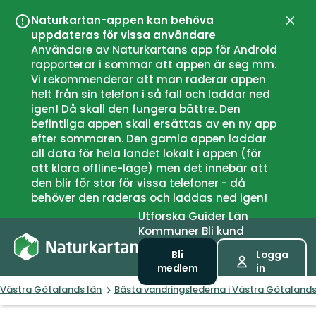
Naturkartan-appen kan behöva
Stän
uppdateras för vissa användare
Användare av Naturkartans app för Android
rapporterar i sommar att appen är seg mm.
Vi rekommenderar att man raderar appen
helt från sin telefon i så fall och laddar ned
igen! Då skall den fungera bättre. Den
befintliga appen skall ersättas av en ny app
efter sommaren. Den gamla appen laddar
all data för hela landet lokalt i appen (för
att klara offline-läge) men det innebär att
den blir för stor för vissa telefoner - då
behöver den raderas och laddas ned igen!
Utforska
Guider
Län
Kommuner
Bli kund
Bli
Logga
medlem
in
Västra Götalands län
Bästa vandringslederna i Västra Götalands