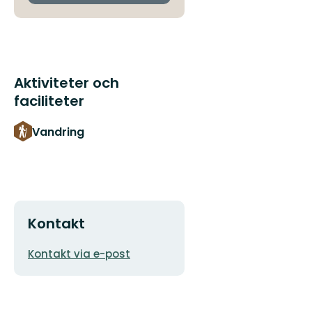
Aktiviteter och
faciliteter
Vandring
Kontakt
E-
Kontakt via e-post
postadress