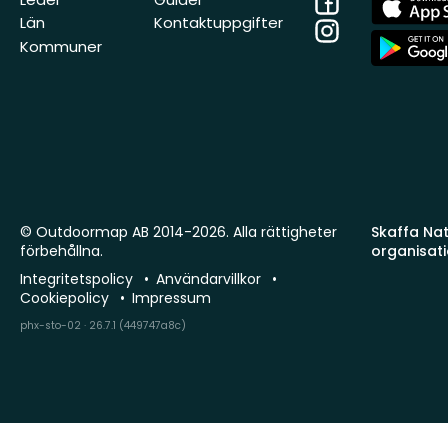
Store
Län
Kontaktuppgifter
Instagram
App
Kommuner
Store
© Outdoormap AB 2014-2026. Alla rättigheter
Skaffa Natu
förbehållna.
organisat
Integritetspolicy
Användarvillkor
Cookiepolicy
Impressum
phx-sto-02 · 26.7.1 (449747a8c)