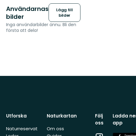
Användarnas
Lägg till
bilder
bilder
Inga användarbilder ännu. Bli den
första att dela!
Utforska
Naturkartan
Följ
Ladda ner
oss
app
Naturreservat
Om oss
Facebook
App
Leder
Guider