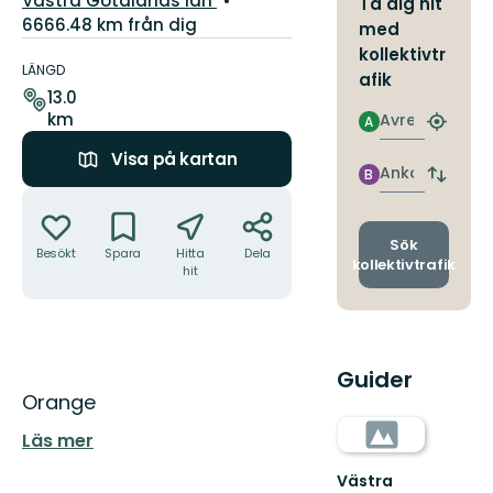
Västra Götalands län
Ta dig hit
6666.48 km från dig
med
Information
kollektivtr
om
LÄNGD
afik
leden
13.0
km
Avresa
A
Hitta
närmas
Visa på kartan
hållpla
Ankomst
B
Byt
Åtgärder
avgång
och
ankomst
Sök
Besökt
Spara
Hitta
Dela
kollektivtrafik
hit
Guider
Beskrivning
Orange
Läs mer
Västra