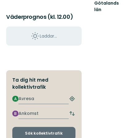
Götalands
län
Väderprognos (kl. 12.00)
Laddar...
Ta dig hit med
kollektivtrafik
Avresa
A
Hitta
närmaste
hållplats
Ankomst
B
Byt
avgångs-
och
ankomsthållplatser
Sök kollektivtrafik