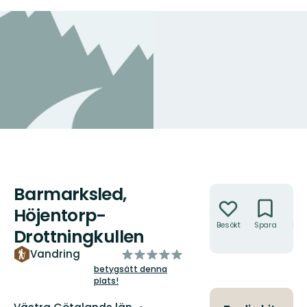
Barmarksled,
Åtgärder
Höjentorp-
Besökt
Spara
Hitt
Drottningkullen
hit
av
Vandring
5
betygsätt denna
plats!
stjärnor
Län: