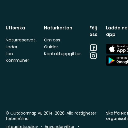
Utforska
Naturkartan
Följ
Ladda ner
oss
app
Naturreservat
Om oss
Facebook
App
Leder
Guider
Store
Län
Kontaktuppgifter
Instagram
App
Kommuner
Store
© Outdoormap AB 2014-2026. Alla rättigheter
Skaffa Natu
förbehållna.
organisat
Integritetspolicy
Användarvillkor