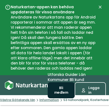
Naturkartan-appen kan behöva
Stän
uppdateras för vissa användare
Användare av Naturkartans app för Android
rapporterar i sommar att appen är seg mm.
Vi rekommenderar att man raderar appen
helt från sin telefon i så fall och laddar ned
igen! Då skall den fungera bättre. Den
befintliga appen skall ersättas av en ny app
efter sommaren. Den gamla appen laddar
all data för hela landet lokalt i appen (för
att klara offline-läge) men det innebär att
den blir för stor för vissa telefoner - då
behöver den raderas och laddas ned igen!
Utforska
Guider
Län
Kommuner
Bli kund
Bli
Logga
medlem
in
Västra Götalands län
Information
S3 nationalpark, Kosterhave