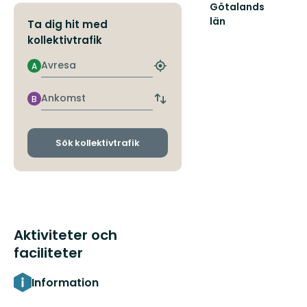
Götalands
län
Ta dig hit med
kollektivtrafik
Avresa
A
Hitta
närmaste
hållplats
Ankomst
B
Byt
avgångs-
och
ankomsthållplatser
Sök kollektivtrafik
Aktiviteter och
faciliteter
Information