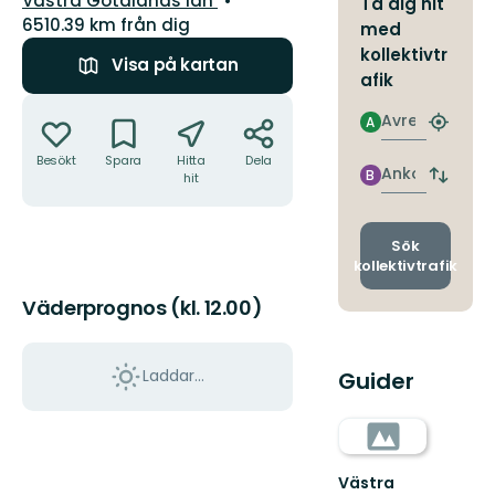
Västra Götalands län
Ta dig hit
6510.39 km från dig
med
kollektivtr
Visa på kartan
afik
Åtgärder
Avresa
A
Hitta
närmas
Besökt
Spara
Hitta
Dela
hållpla
Ankomst
B
hit
Byt
avgång
och
ankomst
Sök
kollektivtrafik
Väderprognos (kl. 12.00)
Laddar...
Guider
Västra