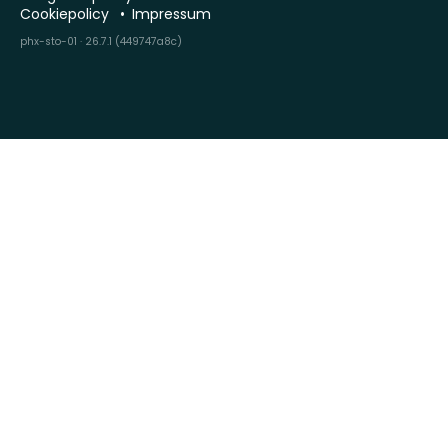
Cookiepolicy
Impressum
phx-sto-01 · 26.7.1 (449747a8c)