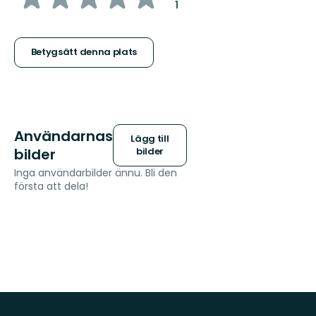
:
1
5
stjärnor
Betygsätt denna plats
Användarnas
Lägg till
bilder
bilder
Inga användarbilder ännu. Bli den
första att dela!