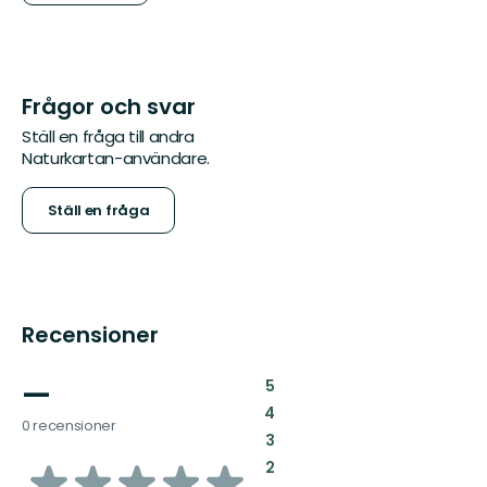
Frågor och svar
Ställ en fråga till andra
Naturkartan-användare.
Ställ en fråga
Recensioner
—
:
5
:
4
0 recensioner
:
3
av
:
2