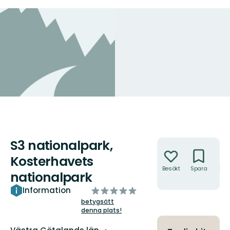
S3 nationalpark,
Åtgärder
Kosterhavets
Besökt
Spara
Hitt
nationalpark
hit
av
Information
5
betygsätt
denna plats!
stjärnor
Län: