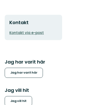
Kontakt
E-
Kontakt via e-post
postadress
Jag har varit här
Jag har varit här
Jag vill hit
Jag vill hit